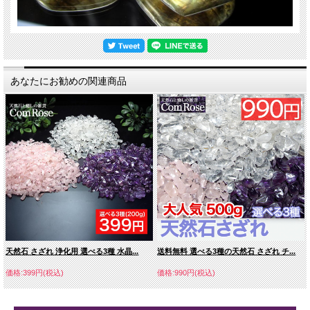
あなたにお勧めの関連商品
天然石 さざれ 浄化用 選べる3種 水晶...
送料無料 選べる3種の天然石 さざれ チ...
価格:399円(税込)
価格:990円(税込)