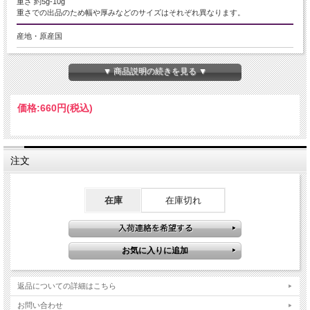
重さ 約5g-10g
重さでの出品のため幅や厚みなどのサイズはそれぞれ異なります。
産地・原産国
マダガスカル産
▼ 商品説明の続きを見る ▼
グレードなど
AAA
価格:
660円
(税込)
名称など
ラブラドライト
注文
商品説明
【ラブラドライト ペンダントトップ】
在庫
在庫切れ
ぷっくり厚みのあるハート型ペンダントトップです！
激安ですが1つ1つはっきりとシラーの出るものを選んで入荷しております！
この価格は再入荷不可の大放出
ラブラドライトの魅力は、見る角度によって力強く光る幻想的なシラーの輝きで
す。
このラブラドライトの光(ラブラドレッセンス)を、宇宙に浮かぶオーロラのよう
返品についての詳細はこちら
な美しさと例える人もいます。
お問い合わせ
限定入荷ですので、お買い逃しなく！！