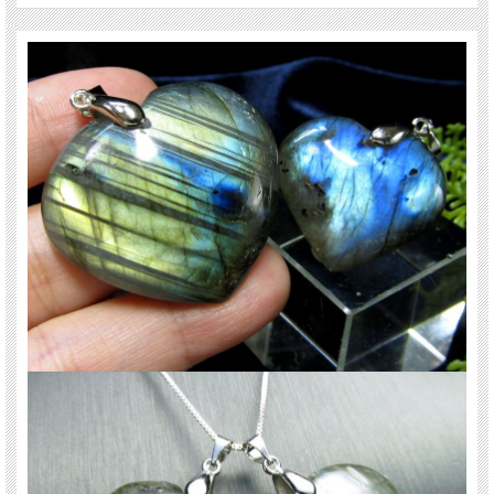
【ストーンキーワード】
内面的な自己開発へと導く。
新しい意識を開発する。
ご注意事項
※まとめての撮影なのでサイズは目安です。
※撮影に使用しているチェーンは付属されません。
※色味・シラーの出方には個体差が有ります。 選ぶ事は出来ませんので、ご了承
ください。
※出来る限り自然な色みになるよう撮影を心がけておりますが、お使いのディス
プレイ環境によって表示される色みに差が出る場合があります。 ご了承くださ
い。
天然石ですので多少の傷、クラックはあります。宜しくお願い致します。
最後にあなたに幸福が訪れますように(*^_^*)
関連キーワード
天然石 パワーストーン 海外直輸入 バイヤー厳選 プレゼント ギフト メンズ レデ
ィース 卸し 卸価格 実店舗 ハンドメイド サイズ直し コムローズ comrose