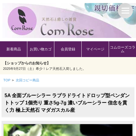
コムローズコラ
新着商品
お買い物カゴ
会員登録
マイページ
ム
【ショップからのお知らせ】
2025年9月27日（土）希少！レア天然石入荷しました。
TOP
>
次回コピー商品
5A 全面ブルーシラー ラブラドライトドロップ型ペンダン
トトップ 1個売り 重さ5g-7g 濃いブルーシラー 信念を貫
く力 極上天然石 マダガスカル産