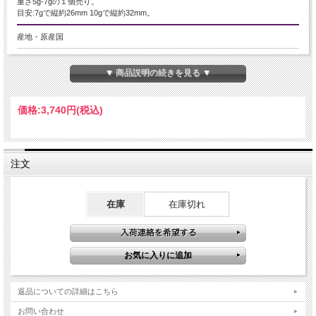
重さ5g-7gの１個売り。
目安:7gで縦約26mm 10gで縦約32mm。
産地・原産国
マダガスカル産
▼ 商品説明の続きを見る ▼
グレードなど
AAAAA
価格:
3,740円
(税込)
名称など
ラブラドライト
注文
商品説明
表と裏どちらにも全面にブルーシラーが輝く、ラブラドライトのペンダントで
在庫
在庫切れ
す！！
ラブラドライトの魅力は、見る角度によって力強く光る幻想的なブルーの輝きで
す。
このラブラドライトの光(ラブラドレッセンス)を、宇宙に浮かぶオーロラのよう
な美しさと例える人もいます。
【意味合い云われ・伝承等】
返品についての詳細はこちら
色濃い闇の中から、希望を掴み取るパワーストーンと云われています。
また、心が折れるのを防ぎ困難を打開する石と云われています。
お問い合わせ
夢や目標を、最後まで諦めない為の心を支えてくれるパワーストーンです。