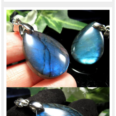
数に限りがございますので、お早めに！
ご注意事項
※まとめての撮影・出品なのでサイズや色味は様々ございますがお選びいただけ
ません、ご了承ください。
※撮影に使用しているチェーンは付属されません。
※形・厚みはさまざまですが、お選び頂けません。画像の品質のものをランダム
で発送します。
※ラブラドライトのシラーの出方には個体差があります。全面的にシラーが出て
いないものもございますので、予めご承知ください。
※出来る限り自然な色みになるよう撮影を心がけておりますが、お使いのディス
プレイ環境によって表示される色みに差が出る場合があります。 ご了承くださ
い。
※天然石ですので細かなカケや凹み、歪な部分やクラックなどがある場合があり
ます。
関連キーワード
天然石 パワーストーン 海外直輸入 バイヤー厳選 プレゼント ギフト メンズ レデ
ィース 卸し 卸価格 実店舗 ハンドメイド サイズ直し コムローズ comrose