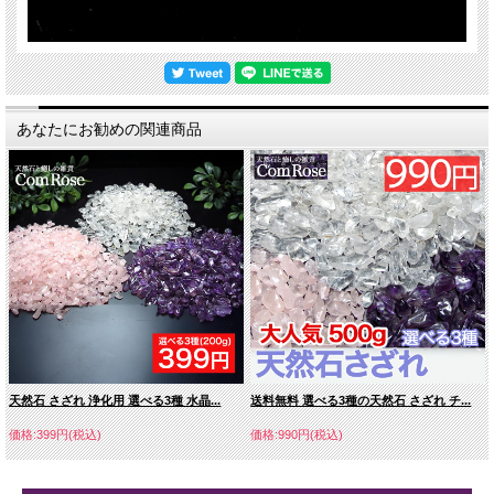
あなたにお勧めの関連商品
天然石 さざれ 浄化用 選べる3種 水晶...
送料無料 選べる3種の天然石 さざれ チ...
価格:399円(税込)
価格:990円(税込)