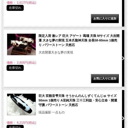
価格： 1,617円(税込)
在庫切れ
限定入荷 激レア 巨大 アゲート 瑪瑙 天珠 Mサイズ 大吉開
運 大きな夢の実現 五本爪龍神天珠 全長58-60mm 1個売
り パワーストーン 天然石
大吉開運大きな夢の実現
価格： 2,805円(税込)
在庫切れ
巨大 双観音雫天珠 そうかんのんしずくてんじゅ サイズ
50mm 1個売り A至純天珠 三十三利益・安心立命・開運
守護 パワーストーン 天然石
現品撮影 一点もの
価格： 6,215円(税込)
在庫切れ