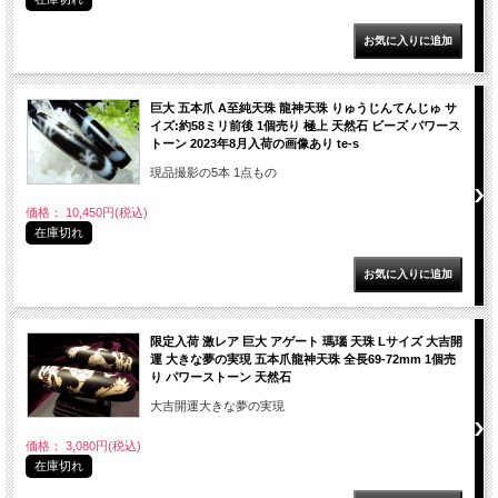
巨大 五本爪 A至純天珠 龍神天珠 りゅうじんてんじゅ サ
イズ:約58ミリ前後 1個売り 極上 天然石 ビーズ パワース
トーン 2023年8月入荷の画像あり te-s
現品撮影の5本 1点もの
価格： 10,450円(税込)
在庫切れ
限定入荷 激レア 巨大 アゲート 瑪瑙 天珠 Lサイズ 大吉開
運 大きな夢の実現 五本爪龍神天珠 全長69-72mm 1個売
り パワーストーン 天然石
大吉開運大きな夢の実現
価格： 3,080円(税込)
在庫切れ