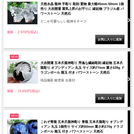
天然水晶 龍神 手彫り 彫刻 置物 最大幅45mm-50mm 1個
売り 大吉開運 運気上昇のお守りに 縁起物 ブラジル産 パ
ワーストーン 天然石
どこか可愛らしい龍神モチーフ
価格： 2,970円(税込)
NEW
大吉開運 五本爪龍神彫り 秀逸な繊細彫刻 縁起物 五本爪
龍彫り オブシディアン 丸玉 サイズ約77mm 重さ639g ド
ラゴンボール 龍玉 付き パワーストーン 天然石
現品撮影 銀塗装 台座付
価格： 15,400円(税込)
NEW
これぞ青龍 五本爪龍神彫り 青龍 五本爪龍彫り オブシデ
ィアン 丸玉 1個売り サイズ約50mm 重さ約170g ドラゴ
ンボール 龍玉 付き パワーストーン 天然石