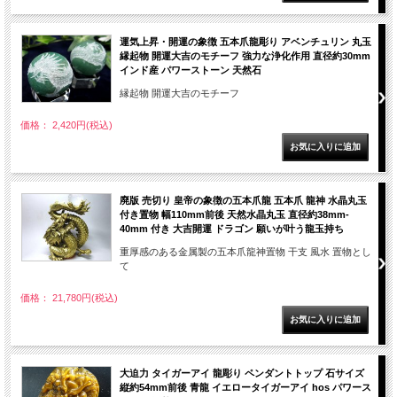
運気上昇・開運の象徴 五本爪龍彫り アベンチュリン 丸玉
縁起物 開運大吉のモチーフ 強力な浄化作用 直径約30mm
インド産 パワーストーン 天然石
縁起物 開運大吉のモチーフ
価格： 2,420円(税込)
廃版 売切り 皇帝の象徴の五本爪龍 五本爪 龍神 水晶丸玉
付き置物 幅110mm前後 天然水晶丸玉 直径約38mm-
40mm 付き 大吉開運 ドラゴン 願いが叶う龍玉持ち
重厚感のある金属製の五本爪龍神置物 干支 風水 置物とし
て
価格： 21,780円(税込)
大迫力 タイガーアイ 龍彫り ペンダントトップ 石サイズ
縦約54mm前後 青龍 イエロータイガーアイ hos パワース