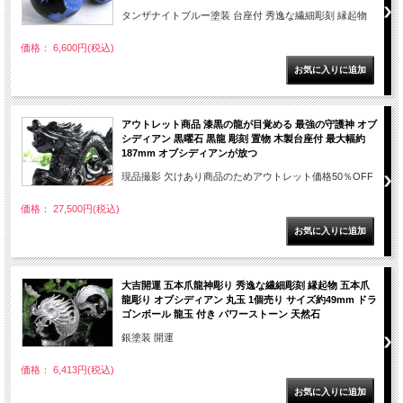
タンザナイトブルー塗装 台座付 秀逸な繊細彫刻 縁起物
価格： 6,600円(税込)
アウトレット商品 漆黒の龍が目覚める 最強の守護神 オブ
シディアン 黒曜石 黒龍 彫刻 置物 木製台座付 最大幅約
187mm オブシディアンが放つ
現品撮影 欠けあり商品のためアウトレット価格50％OFF
価格： 27,500円(税込)
大吉開運 五本爪龍神彫り 秀逸な繊細彫刻 縁起物 五本爪
龍彫り オブシディアン 丸玉 1個売り サイズ約49mm ドラ
ゴンボール 龍玉 付き パワーストーン 天然石
銀塗装 開運
価格： 6,413円(税込)