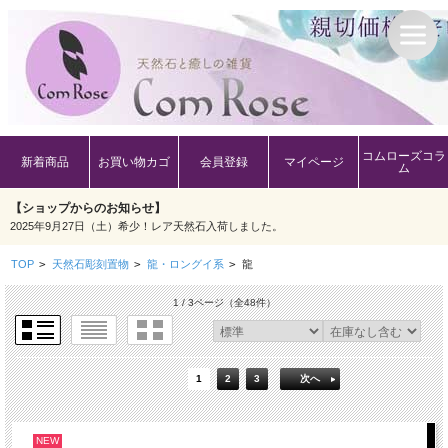
コムローズコラ
新着商品
お買い物カゴ
会員登録
マイページ
ム
【ショップからのお知らせ】
2025年9月27日（土）希少！レア天然石入荷しました。
TOP
>
天然石彫刻置物
>
龍・ロングイ系
>
龍
1 / 3ページ
（全48件）
1
2
3
次へ
NEW