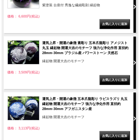
紫塗装 台座付 秀逸な繊細彫刻 縁起物
価格： 6,600円(税込)
運気上昇・開運の象徴 素彫り 五本爪龍彫り アメジスト
丸玉 縁起物 開運大吉のモチーフ 強力な浄化作用 直径約
28mm-30mm ブラジル産 パワーストーン 天然石
縁起物 開運大吉のモチーフ
価格： 3,509円(税込)
運気上昇・開運の象徴 五本爪龍彫り ラピスラズリ 丸玉
縁起物 開運大吉のモチーフ 強力な浄化作用 直径約
28mm-30mm アフガニスタン産
縁起物 開運大吉のモチーフ
価格： 3,113円(税込)