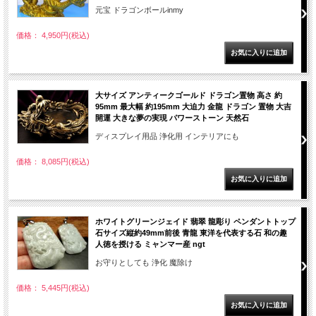
元宝 ドラゴンボールinmy
価格： 4,950円(税込)
大サイズ アンティークゴールド ドラゴン置物 高さ 約
95mm 最大幅 約195mm 大迫力 金龍 ドラゴン 置物 大吉
開運 大きな夢の実現 パワーストーン 天然石
ディスプレイ用品 浄化用 インテリアにも
価格： 8,085円(税込)
ホワイトグリーンジェイド 翡翠 龍彫り ペンダントトップ
石サイズ縦約49mm前後 青龍 東洋を代表する石 和の趣
人徳を授ける ミャンマー産 ngt
お守りとしても 浄化 魔除け
価格： 5,445円(税込)