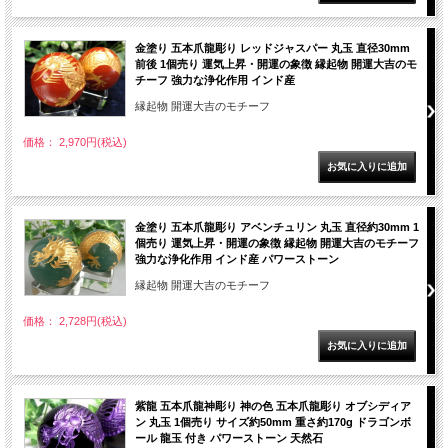
金塗り 五本爪龍彫り レッドジャスパー 丸玉 直径30mm
前後 1個売り 運気上昇・開運の象徴 縁起物 開運大吉のモ
チーフ 強力な浄化作用 インド産
縁起物 開運大吉のモチーフ
価格： 2,970円(税込)
金塗り 五本爪龍彫り アベンチュリン 丸玉 直径約30mm 1
個売り 運気上昇・開運の象徴 縁起物 開運大吉のモチーフ
強力な浄化作用 インド産 パワーストーン
縁起物 開運大吉のモチーフ
価格： 2,728円(税込)
紫龍 五本爪龍神彫り 神の色 五本爪龍彫り オブシディア
ン 丸玉 1個売り サイズ約50mm 重さ約170g ドラゴンボ
ール 龍玉 付き パワーストーン 天然石