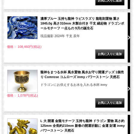
濃厚ブルー 玉持ち龍神 ラピスラズリ 龍彫刻置物 重さ
1845.0g 高さ310mm 木製台付き 干支 縁起物 ドラゴンボ
ールモチーフ 一点もの 9月の誕生石
現品撮影 2024年 干支 辰年
価格： 108,460円(税込)
龍神をまつる水杯 風水置物 風水お守り開運グッズ 1個売
り Comrose コムローズ inmy パワーストーン 天然石
ドラゴンにお供えするお水を入れる水杯 inmy
価格： 1,078円(税込)
L 大 開運 金龍モチーフ 玉持ち龍神 ドラゴン 置物 高さ約
125mm 全長約210mm 新春の開運祈願に 金運 財運 inmy
パワーストーン 天然石