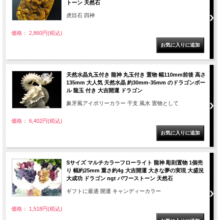
トーン 天然石
虎目石 四神
価格： 2,860円(税込)
天然水晶丸玉付き 龍神 丸玉付き 置物 幅110mm前後 高さ
135mm 大人気 天然水晶 約30mm-35mm のドラゴンボー
ル 龍玉 付き 大吉開運 ドラゴン
象牙風アイボリーカラー 干支 風水 置物として
価格： 6,402円(税込)
Sサイズ マルチカラーフローライト 龍神 彫刻置物 1個売
り 幅約25mm 重さ約4g 大吉開運 大きな夢の実現 大盛況
大成功 ドラゴン ngt パワーストーン 天然石
ギフトに最適 開運 キャンディーカラー
価格： 1,518円(税込)