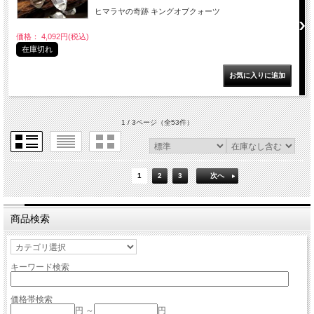
ヒマラヤの奇跡 キングオブクォーツ
価格： 4,092円(税込)
在庫切れ
1 / 3ページ
（全53件）
1
2
3
次へ
商品検索
キーワード検索
価格帯検索
円 ～
円