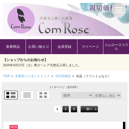
コムローズコラ
新着商品
お買い物カゴ
会員登録
マイページ
ム
【ショップからのお知らせ】
2025年9月27日（土）希少！レア天然石入荷しました。
TOP
>
天然石ペンダントトップ
>
サ行天然石
>
水晶（ファントムなど）
1 / 3ページ
（全53件）
1
2
3
次へ
NEW