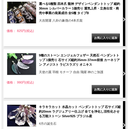
選べる5種類 四本爪 龍神 デザインペンダントトップ 縦約
36mm シルバーカラー 1個売り 運気上昇・立身出世・商
売や事業の発展成功 全5種 タイプB
大吉開運 八卦の象徴の4本爪龍
価格： 825円(税込)
9種のストーン エンジェルフェザー 天然石 ペンダントト
ップ 1個売り 石サイズ縦約35mm-37mm前後 カーネリア
ン アメジスト ラピスラズリ オニキス
天使の翼 羽根 モチーフ 自由 飛躍 神のご加護
価格： 990円(税込)
キラキラカット 水晶カット ペンダントトップ 石サイズ縦
約20mm ラグジュアリー仕上げ 全てを浄化し活性化させ
る万能ストーン Silver925 ブラジル産
4月の誕生石