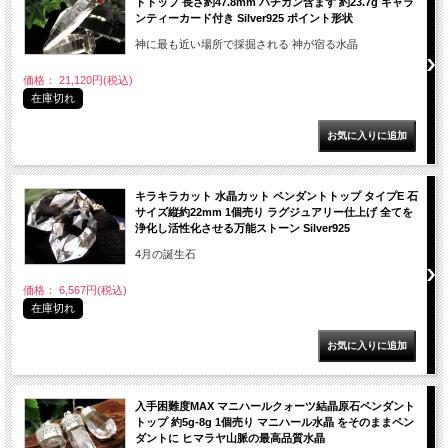
トトップ 長さ約47.8mm バチカン含まず 約23.7g ギャラ
ンティーカード付き Silver925 ポイント形状
神に最も近い場所で採掘される 神が宿る水晶
価格： 21,120円(税込)
在庫切れ
キラキラカット 水晶カット ペンダントトップ タイプE 石
サイズ縦約22mm 1個売り ラグジュアリー仕上げ 全てを
浄化し活性化させる万能ストーン Silver925
4月の誕生石
価格： 6,567円(税込)
在庫切れ
入手困難度MAX マニハールクォーツ結晶原石ペンダント
トップ 約5g-8g 1個売り マニハール水晶 をそのままペン
ダントに ヒマラヤ山脈の最高品質水晶