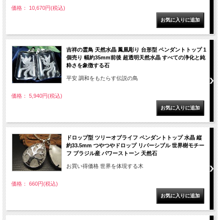
価格： 10,670円(税込)
吉祥の霊鳥 天然水晶 鳳凰彫り 台形型 ペンダントトップ 1
個売り 幅約35mm前後 超透明天然水晶 すべての浄化と純
粋さを象徴する石
平安 調和をもたらす伝説の鳥
価格： 5,940円(税込)
ドロップ型 ツリーオブライフ ペンダントトップ 水晶 縦
約33.5mm つやつやドロップ リバーシブル 世界樹モチー
フ ブラジル産 パワーストーン 天然石
お買い得価格 世界を体現する木
価格： 660円(税込)