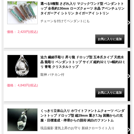
選べる9種類 さざれ入り マジックワンド型 ペンダントト
ップ 全長約130mm ローズクォーツ 水晶 アベンチュリン
タイガーアイ シトリン タイガーアイ シトリン
チェーンを付けてペンダントにも
価格： 2,420円(税込)
迫力 繊細手彫り 昇り龍 ドロップ型 五本爪タイプ 天然水
晶 龍彫り ペンダントトップ サイズ 縦約32ミリ×幅約22ミ
リ 青竜 クリスタルトップ
龍神 バチカン付
価格： 4,840円(税込)
くっきり立体山入り ホワイトファントムクォーツ ペンダ
ントトップ ドロップ型 縦29mm 重さ7.3g 困難からの克
服・目標達成・停滞からの脱却 純白のファントム
現品撮影 運気上昇のお守り 新緑クローライト入り