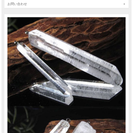
います。
お問い合わせ
気になっていた方は、ぜひこのお買い得な機会をお見逃しなく。
【レムリアン水晶とは】
レムリアン水晶とは、数億万年前に存在したとされる伝説のレムリア大陸で、高
度な文明を築いたとされるレムリア民族がメッセージを現代人に残してくれた水
晶だと云われています。
バーコード状の条線にその叡知が記録されてるとされ、心を静め、触れることに
より気付きや導きを与えてくれる云われています。
別名シンギングクリスタルとも言われ、ポイント状の石同士を軽くぶつけると、
高くて綺麗な音がすると云われています。
【意味合い・云われ・伝承等】
・4月の誕生石
・全てを浄化し活性化させる万能ストーン
・深い瞑想
・固定概念からの解放
・高次の意識と繋がる
・潜在的能力の開花
ご注意事項
※こちらの商品はペンダントトップ1個売りです。チェーンは付属しません。
※重さ別での出品となる為、ポイントの長さ・太さには個体差があり、お選びい
ただけません。
※レムリアンリッジやレコードキーパーの模様は、必ず両方が入っているわけで
はありません。ご理解のうえご購入下さい。
※天然石ですので細かなカケや凹み、歪な部分やクラックなどがある場合があり