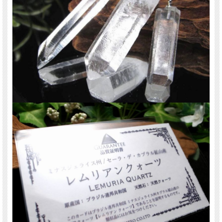
ます。
※出来る限り自然な色みになるよう撮影を心がけておりますが、お使いのディス
プレイ環境によって表示される色みに差が出る場合があります。ご了承下さい。
※サイズは目安です。細かな誤差が出る場合があります。
関連キーワード
天然石 パワーストーン 海外直輸入 バイヤー厳選 プレゼント ギフト メンズ レデ
ィース 卸し 卸価格 実店舗 ハンドメイド サイズ直し コムローズ comrose