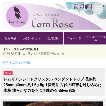
コムローズコラ
新着商品
お買い物カゴ
会員登録
マイページ
ム
【ショップからのお知らせ】
2025年9月27日（土）希少！レア天然石入荷しました。
TOP
>
次回コピー商品
NEW
レムリアンシードクリスタル ペンダントトップ 長さ約
25mm-40mm 約1.5g-5g 1個売り 古代の叡智を封じ込めた
水晶 清らかな力をもつ全能の石 Silver925