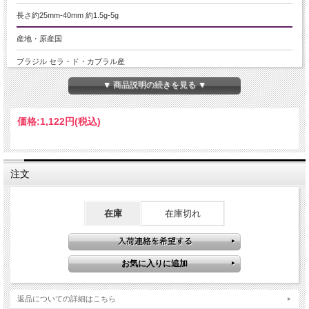
長さ約25mm-40mm 約1.5g-5g
産地・原産国
ブラジル セラ・ド・カブラル産
▼ 商品説明の続きを見る ▼
グレードなど
-
価格:
1,122円
(税込)
名称など
レムリアンシードクリスタル
注文
商品説明
レムリアンシードクリスタルは、水晶のポイント表面に現れるバーコード状の縞
模様「レムリアンリッジ」や、三角形模様の「レコードキーパー」を持つことで
在庫
在庫切れ
知られる、非常に人気の高い特別な水晶です。
神秘的な結晶美と、唯一無二の存在感から、多くの天然石ファンに愛され続けて
います。
かつては主にブラジルやロシアで採掘されていましたが、鉱山の閉山により流通
量が激減し、「もう採れない水晶」とまで言われていました。
しかし近年、閉山鉱山付近で新たな採掘ポイントが発見され、再び市場に登場。
今回、特別価格でのご紹介が実現しました。
返品についての詳細はこちら
とはいえ、今後も安定して入荷できる保証はなく、再び希少化する可能性もござ