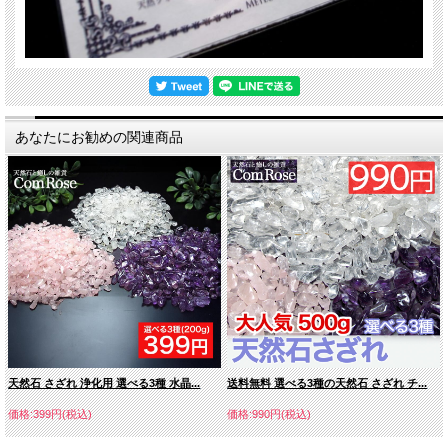
あなたにお勧めの関連商品
天然石 さざれ 浄化用 選べる3種 水晶...
送料無料 選べる3種の天然石 さざれ チ...
価格:399円(税込)
価格:990円(税込)