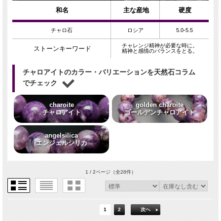
和名
主な産地
硬度
チャロ石
ロシア
5.0-5.5
チャレンジ精神が必要な時に。
ストーンキーワード
精神と感情のバランスをとる。
チャロアイトのカラー・バリエーションを天然石コラム
でチェック
charoite
golden charoite
チャロアイト
ゴールデンチャロアイト
angelsilica
エンジェルシリカ
1 / 2ページ
（全28件）
1
2
次へ