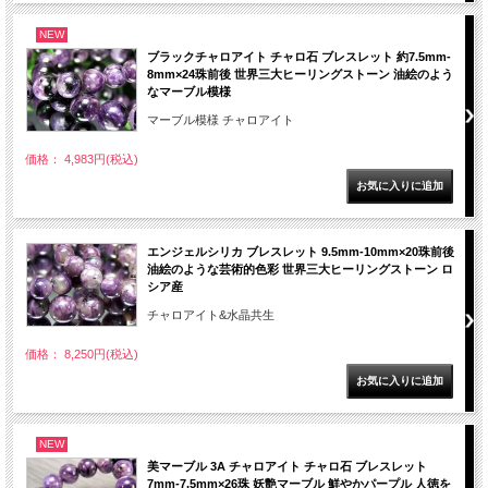
NEW
ブラックチャロアイト チャロ石 ブレスレット 約7.5mm-
8mm×24珠前後 世界三大ヒーリングストーン 油絵のよう
なマーブル模様
マーブル模様 チャロアイト
価格： 4,983円(税込)
エンジェルシリカ ブレスレット 9.5mm-10mm×20珠前後
油絵のような芸術的色彩 世界三大ヒーリングストーン ロ
シア産
チャロアイト&水晶共生
価格： 8,250円(税込)
NEW
美マーブル 3A チャロアイト チャロ石 ブレスレット
7mm-7.5mm×26珠 妖艶マーブル 鮮やかパープル 人徳を