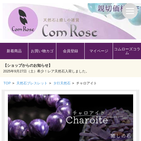
コムローズコラ
新着商品
お買い物カゴ
会員登録
マイページ
ム
【ショップからのお知らせ】
2025年9月27日（土）希少！レア天然石入荷しました。
TOP
>
天然石ブレスレット
>
タ行天然石
>
チャロアイト