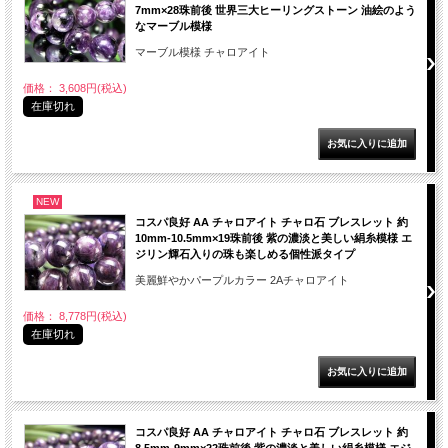
7mm×28珠前後 世界三大ヒーリングストーン 油絵のよう
なマーブル模様
マーブル模様 チャロアイト
価格： 3,608円(税込)
在庫切れ
NEW
コスパ良好 AA チャロアイト チャロ石 ブレスレット 約
10mm-10.5mm×19珠前後 紫の濃淡と美しい絹糸模様 エ
ジリン輝石入りの珠も楽しめる個性派タイプ
美麗鮮やかパープルカラー 2Aチャロアイト
価格： 8,778円(税込)
在庫切れ
コスパ良好 AA チャロアイト チャロ石 ブレスレット 約
8.5mm-9mm×22珠前後 紫の濃淡と美しい絹糸模様 エジ