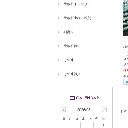
天然石インテリア
天然石小物・雑貨
副資材
天然石特集
極小
イ
一
ス
その他
通
価
その他雑貨
在
2026/08
10
日
月
火
水
木
金
土
1