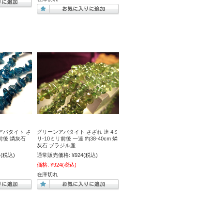
ーアパタイト さ
グリーンアパタイト さざれ 連 4ミ
m前後 燐灰石
リ-10ミリ前後 一連 約38-40cm 燐
灰石 ブラジル産
4
(税込)
通常販売価格:
¥924
(税込)
価格:
¥924
(税込)
在庫切れ