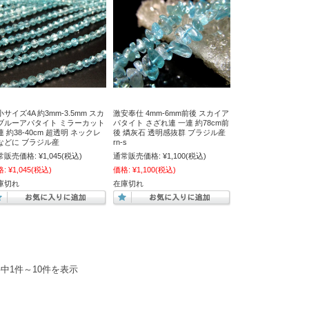
サイズ4A 約3mm-3.5mm スカ
激安奉仕 4mm-6mm前後 スカイア
ブルーアパタイト ミラーカット
パタイト さざれ連 一連 約78cm前
連 約38-40cm 超透明 ネックレ
後 燐灰石 透明感抜群 ブラジル産
などに ブラジル産
rn-s
常販売価格:
¥1,045
(税込)
通常販売価格:
¥1,100
(税込)
格:
¥1,045
(税込)
価格:
¥1,100
(税込)
庫切れ
在庫切れ
件中1件～10件を表示