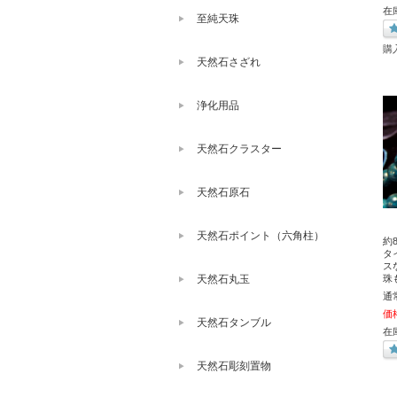
在
至純天珠
購
天然石さざれ
浄化用品
天然石クラスター
天然石原石
天然石ポイント（六角柱）
約
タ
ス
珠
天然石丸玉
通
価
天然石タンブル
在
天然石彫刻置物