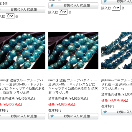
庫 6個
購入数
個
購入数
個
入数
個
8mm珠 濃色ブルー ブルーアパ
6mm珠 濃色 ブルーアパタイト 一
約4mm-7mm ブル
イト 一連 約38-40cm ネックレ
連 約38-40cm ネックレスなどに
ざれ連 一連 約78c
などに キャッツアイ効果のある
キャッツアイ効果のある珠も 燐灰
ブラジル産 rn-s
も 燐灰石 ブラジル産
石 ブラジル産
通常販売価格:
¥1,03
常販売価格:
¥6,468
(税込)
通常販売価格:
¥4,928
(税込)
価格:
¥1,034
(税込)
格:
¥6,468
(税込)
価格:
¥4,928
(税込)
在庫切れ
庫切れ
在庫切れ