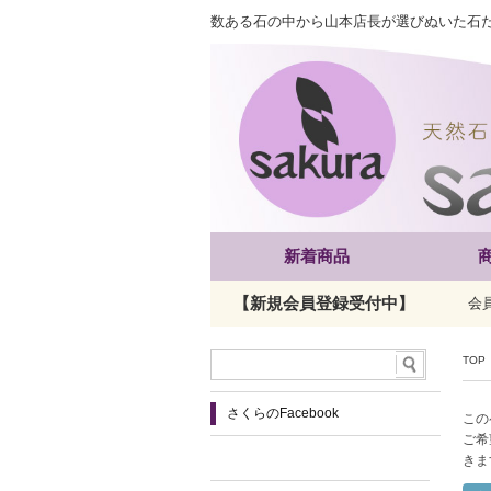
数ある石の中から山本店長が選びぬいた石
新着商品
【新規会員登録受付中】
会
TOP
さくらのFacebook
この
ご希
きま