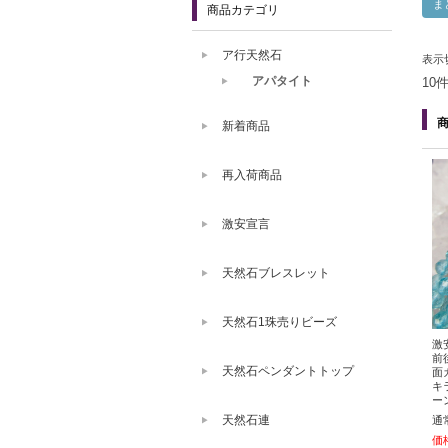
商品カテゴリ
ア行天然石
表示
アパタイト
10
新着商品
再入荷商品
激安宣言
天然石ブレスレット
天然石1珠売りビーズ
激
前
天然石ペンダントトップ
面
キ
ー
天然石連
通
価