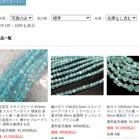
切替：
並び順：
在庫：
件中1件～10件を表示
商品一覧
安宣言 小サイズビーズ 約4mm
極小サイズ4A 約2.5mm スカイブ
粒サイズ約5mm-7m
後 スカイアパタイト 燐灰石 多
ルーアパタイト ミラーカット 一
タイト タンブル連 一連
カット連 一連 約37-39cm キラ
連 約38-40cm 超透明 ネックレス
40cm 燐灰石 ブラジ
ラ多面カット 爽やかブルーグリ
などに ブラジル産
通常販売価格:
¥1,30
ン 調和を象徴する石
通常販売価格:
¥858
(税込)
価格:
¥1,309
(税込)
常販売価格:
¥1,500
(税込)
価格:
¥858
(税込)
在庫 6個
格:
¥1,500
(税込)
在庫 4個