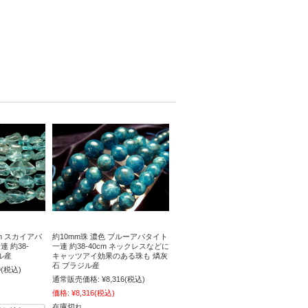
m スカイアパ
約10mm珠 濃色 ブルーアパタイト
 約38-
一連 約38-40cm ネックレスなどに
ル産
キャッツアイ効果のある珠も 燐灰
石 ブラジル産
9
(税込)
通常販売価格:
¥8,316
(税込)
価格:
¥8,316
(税込)
在庫切れ