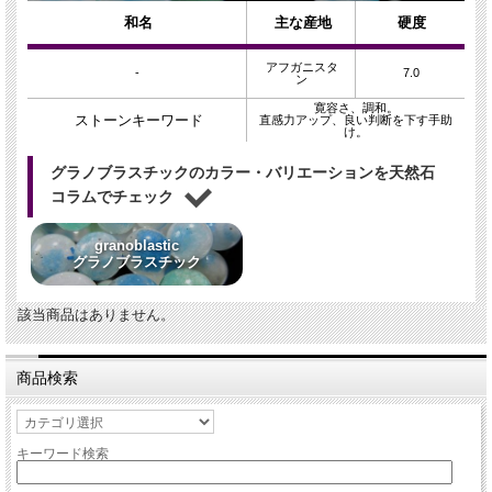
和名
主な産地
硬度
アフガニスタ
-
7.0
ン
寛容さ、調和。
ストーンキーワード
直感力アップ、良い判断を下す手助
け。
グラノブラスチックのカラー・バリエーションを天然石
コラムでチェック
granoblastic
グラノブラスチック
該当商品はありません。
商品検索
キーワード検索