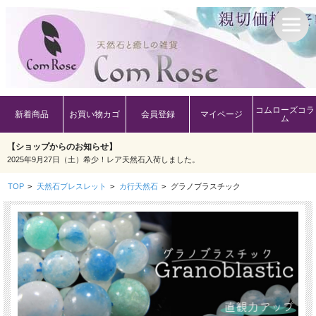
コムローズコラ
新着商品
お買い物カゴ
会員登録
マイページ
ム
【ショップからのお知らせ】
2025年9月27日（土）希少！レア天然石入荷しました。
TOP
>
天然石ブレスレット
>
カ行天然石
>
グラノブラスチック