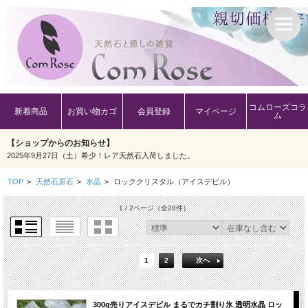
コムローズコラ
新着商品
お買い物カゴ
会員登録
マイページ
ム
【ショップからのお知らせ】
2025年9月27日（土）希少！レア天然石入荷しました。
TOP
>
天然石原石
>
水晶
>
ロッククリスタル（アイスデビル）
1 / 2ページ
（全28件）
1
2
次へ
300g売りアイスデビル まるでカチ割り氷 透明水晶 ロッ