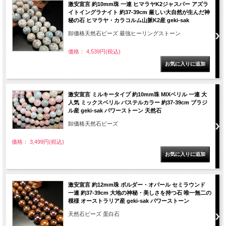
激安宣言 約10mm珠 一連 ヒマラヤK2ジャスパー アズラ
イトイングラナイト 約37-39cm 厳しい大自然が生んだ神
秘の石 ヒマラヤ・カラコルム山脈K2産 geki-sak
卸価格天然石ビーズ 最強ヒーリングストーン
価格： 4,539円(税込)
激安宣言 ミルキータイプ 約10mm珠 MIXベリル 一連 大
人気 ミックスベリル パステルカラー 約37-39cm ブラジ
ル産 geki-sak パワーストーン 天然石
卸価格天然石ビーズ
価格： 3,499円(税込)
激安宣言 約12mm珠 ボルダー・オパール セミラウンド
一連 約37-39cm 大地の神秘・美しさを持つ石 唯一無二の
模様 オーストラリア産 geki-sak パワーストーン
天然石ビーズ 蛋白石