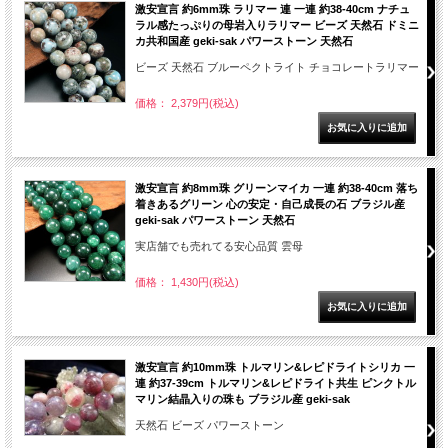
激安宣言 約6mm珠 ラリマー 連 一連 約38-40cm ナチュ
ラル感たっぷりの母岩入りラリマー ビーズ 天然石 ドミニ
カ共和国産 geki-sak パワーストーン 天然石
ビーズ 天然石 ブルーペクトライト チョコレートラリマー
価格： 2,379円(税込)
激安宣言 約8mm珠 グリーンマイカ 一連 約38-40cm 落ち
着きあるグリーン 心の安定・自己成長の石 ブラジル産
geki-sak パワーストーン 天然石
実店舗でも売れてる安心品質 雲母
価格： 1,430円(税込)
激安宣言 約10mm珠 トルマリン&レピドライトシリカ 一
連 約37-39cm トルマリン&レピドライト共生 ピンクトル
マリン結晶入りの珠も ブラジル産 geki-sak
天然石 ビーズ パワーストーン