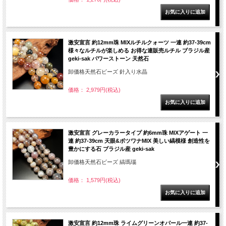
激安宣言 約12mm珠 MIXルチルクォーツ 一連 約37-39cm
様々なルチルが楽しめる お得な連販売ルチル ブラジル産
geki-sak パワーストーン 天然石
卸価格天然石ビーズ 針入り水晶
価格： 2,979円(税込)
激安宣言 グレーカラータイプ 約6mm珠 MIXアゲート 一
連 約37-39cm 天眼&ボツワナMIX 美しい縞模様 創造性を
豊かにする石 ブラジル産 geki-sak
卸価格天然石ビーズ 縞瑪瑙
価格： 1,579円(税込)
激安宣言 約12mm珠 ライムグリーンオパール一連 約37-