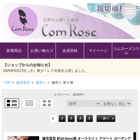
コムローズコラ
新着商品
お買い物カゴ
会員登録
マイページ
ム
【ショップからのお知らせ】
2025年9月27日（土）希少！レア天然石入荷しました。
TOP
>
激安宣言
>
連売り
>
連売り 第５弾
1 / 5ページ
（全95件）
1
2
3
4
5
次へ
激安宣言 約10.5mm珠 オーラライト アゲート ガーデンア