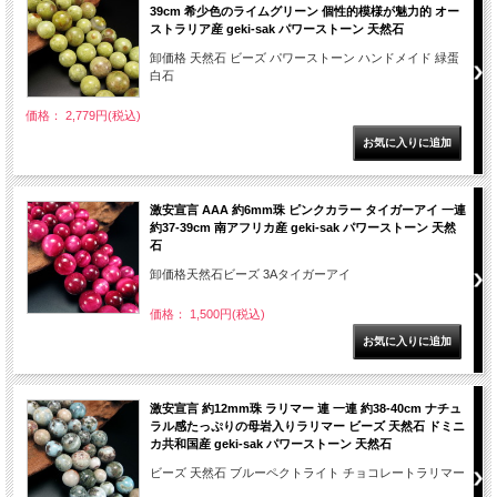
39cm 希少色のライムグリーン 個性的模様が魅力的 オー
ストラリア産 geki-sak パワーストーン 天然石
卸価格 天然石 ビーズ パワーストーン ハンドメイド 緑蛋
白石
価格： 2,779円(税込)
激安宣言 AAA 約6mm珠 ピンクカラー タイガーアイ 一連
約37-39cm 南アフリカ産 geki-sak パワーストーン 天然
石
卸価格天然石ビーズ 3Aタイガーアイ
価格： 1,500円(税込)
激安宣言 約12mm珠 ラリマー 連 一連 約38-40cm ナチュ
ラル感たっぷりの母岩入りラリマー ビーズ 天然石 ドミニ
カ共和国産 geki-sak パワーストーン 天然石
ビーズ 天然石 ブルーペクトライト チョコレートラリマー