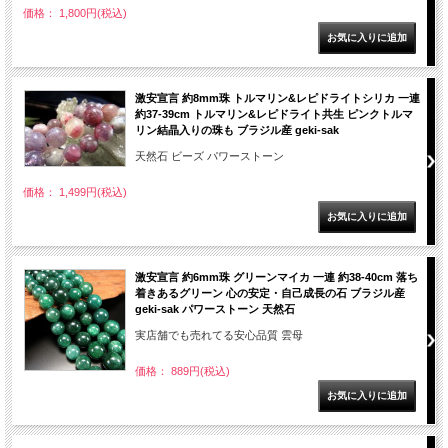
価格： 1,800円(税込)
激安宣言 約8mm珠 トルマリン&レピドライトシリカ 一連
約37-39cm トルマリン&レピドライト共生 ピンクトルマ
リン結晶入りの珠も ブラジル産 geki-sak
天然石 ビーズ パワーストーン
価格： 1,499円(税込)
激安宣言 約6mm珠 グリーンマイカ 一連 約38-40cm 落ち
着きあるグリーン 心の安定・自己成長の石 ブラジル産
geki-sak パワーストーン 天然石
実店舗でも売れてる安心品質 雲母
価格： 889円(税込)