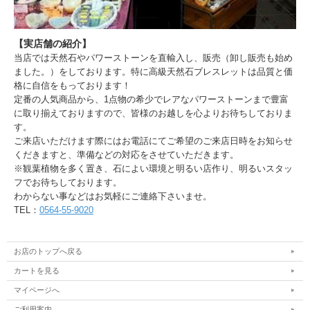
【実店舗の紹介】
当店では天然石やパワーストーンを直輸入し、販売（卸し販売も始め
ました。）をしております。特に高級天然石ブレスレットは品質と価
格に自信をもっております！
定番の人気商品から、1点物の希少でレアなパワーストーンまで豊富
に取り揃えておりますので、皆様のお越しを心よりお待ちしておりま
す。
ご来店いただけます際にはお電話にてご希望のご来店日時をお知らせ
くだきますと、準備などの対応をさせていただきます。
※観葉植物を多く置き、石によい環境と明るい店作り、明るいスタッ
フでお待ちしております。
わからない事などはお気軽にご連絡下さいませ。
TEL：
0564-55-9020
お店のトップへ戻る
カートを見る
マイページへ
ご利用案内