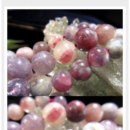
・潜在的魅力を引き出す
・思慮深さ
電気石という和名は熱を加えると静電気を発する特性からそう名づけられまし
た。
特定の条件下でマイナスイオンを発生するともいわれ、また他に類を見ないほど
に多くのカラーバリエーションが存在するのも特徴の鉱物です。
【レピドライト】
レピドライトとは、ギリシャ語で鱗(うろこ)の意味の『lepidos』に由来します。
・肉体・精神・感情のバランスを安定させる
・ポジティブな感情に変えてくれる
・変革
ご注意事項
※硬度が異なる石の共生石のため、形状が歪な珠が含まれます。また、細かなカ
ケや凹み、クラックなどがある場合があります。
※天然石商品には色みに個体差があります。また出来る限り自然な色みになるよ
う撮影を心がけておりますが、お使いのディスプレイ環境によって表示される色
みに差が出る場合があります。ご了承下さい。
※連商品は一連に付き、最大で3-5珠ほど仕様の異なる珠が混ざっていることが
あります。ビーズ石の製造上の仕様ですのでご了承下さい。
※サイズは目安です。細かな誤差が出る場合があります。
関連キーワード
天然石 パワーストーン 海外直輸入 バイヤー厳選 プレゼント ギフト メンズ レデ