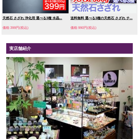
天然石 さざれ 浄化用 選べる3種 水晶...
送料無料 選べる3種の天然石 さざれ チ...
価格:399円(税込)
価格:990円(税込)
実店舗紹介