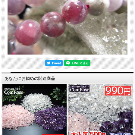
ィース 卸し 卸価格 実店舗 ハンドメイド サイズ直し コムローズ comrose
サイズ違い
-
4mm
6mm
あなたにお勧めの関連商品
8mm
10mm