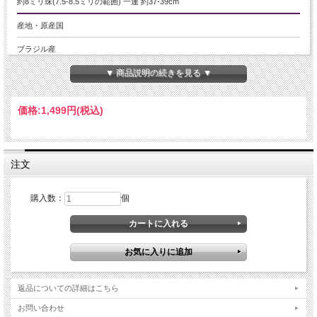
約8ミリ珠(7.5-8.5ミリの範囲) 一連 約37-39cm
産地・原産国
ブラジル産
▼ 商品説明の続きを見る ▼
グレードなど
-
価格:
1,499円
(税込)
名称など
トルマリン 【電気石】/レピドライト【リチア雲母】
注文
商品説明
トルマリンとレピドライト、石英が共生した、ペグマタイト鉱物です。
購入数：
個
所々にピンクトルマリンの結晶が入った珠や、レピドライト中心の珠、3種共生
の珠などが1本になっています。
結晶が確認しづらい珠も混じり合っている為、大変お買い得な価格でご提供が可
能となりました。
どちらも肉体・精神に働きかけるパワーを持つ天然石として人気があります。
【意味合い云われ・伝承等】
【トルマリン】
返品についての詳細はこちら
・10月の誕生石
・愛情を豊かにする
お問い合わせ
・エネルギーを回復させる