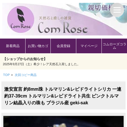
コムローズコラ
新着商品
お買い物カゴ
会員登録
マイページ
ム
【ショップからのお知らせ】
2025年9月27日（土）希少！レア天然石入荷しました。
TOP
>
次回コピー商品
激安宣言 約8mm珠 トルマリン&レピドライトシリカ 一連
約37-39cm トルマリン&レピドライト共生 ピンクトルマ
リン結晶入りの珠も ブラジル産 geki-sak