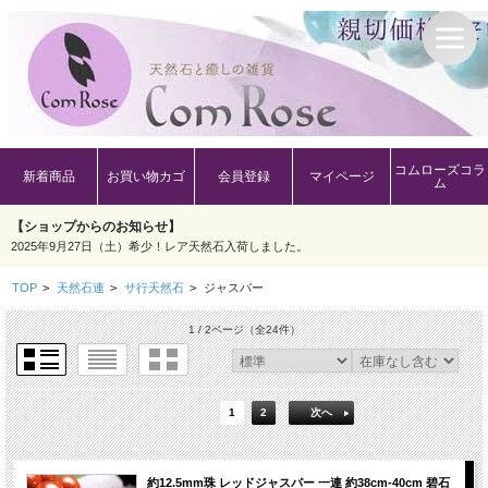
コムローズコラ
新着商品
お買い物カゴ
会員登録
マイページ
ム
【ショップからのお知らせ】
2025年9月27日（土）希少！レア天然石入荷しました。
TOP
>
天然石連
>
サ行天然石
>
ジャスパー
1 / 2ページ
（全24件）
1
2
次へ
約12.5mm珠 レッドジャスパー 一連 約38cm-40cm 碧石