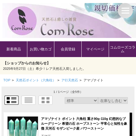
コムローズコラ
新着商品
お買い物カゴ
会員登録
マイページ
ム
【ショップからのお知らせ】
2025年9月27日（土）希少！レア天然石入荷しました。
TOP
>
天然石ポイント（六角柱）
>
ア行天然石
>
アマゾナイト
1 / 1ページ
（全5件）
アマゾナイト ポイント 六角柱 重さ90g-110g 幻想的なブ
ルーグリーン 希望の石 ホープストーン 平常心と知性を象
徴 天河石 モザンビーク産 パワーストーン