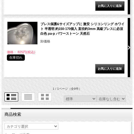
ブレス保護&サイズアップに 激安 シリコンリング ホワイ
ト 半透明 約150-170個入 直径約3mm 高級ブレスに必須
白色 pa-p パワーストーン 天然石
卸価格
価格： 825円(税込)
在庫切れ
1 / 1ページ
（全9件）
商品検索