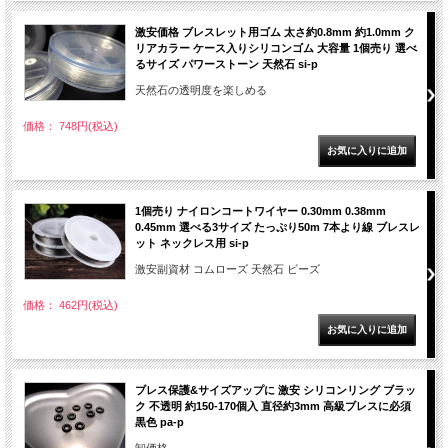
激安価格 ブレスレット用ゴム 太さ約0.8mm 約1.0mm ク
リアカラー ケース入りシリコンゴム 大容量 1個売り 選べ
るサイズ パワーストーン 天然石 si-p
天然石の透明度を楽しめる
価格： 748円(税込)
1個売り ナイロンコートワイヤー 0.30mm 0.38mm
0.45mm 選べる3サイズ たっぷり50m 7本より線 ブレスレ
ット ネックレス用 si-p
激安副資材 コムローズ 天然石 ビーズ
価格： 462円(税込)
ブレス保護&サイズアップに 激安 シリコンリング ブラッ
ク 不透明 約150-170個入 直径約3mm 高級ブレスに必須
黒色 pa-p