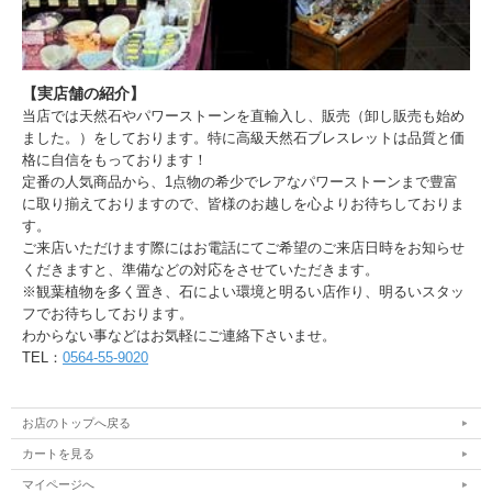
【実店舗の紹介】
当店では天然石やパワーストーンを直輸入し、販売（卸し販売も始め
ました。）をしております。特に高級天然石ブレスレットは品質と価
格に自信をもっております！
定番の人気商品から、1点物の希少でレアなパワーストーンまで豊富
に取り揃えておりますので、皆様のお越しを心よりお待ちしておりま
す。
ご来店いただけます際にはお電話にてご希望のご来店日時をお知らせ
くだきますと、準備などの対応をさせていただきます。
※観葉植物を多く置き、石によい環境と明るい店作り、明るいスタッ
フでお待ちしております。
わからない事などはお気軽にご連絡下さいませ。
TEL：
0564-55-9020
お店のトップへ戻る
カートを見る
マイページへ