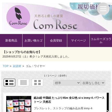
コムローズコラ
新着商品
お買い物カゴ
会員登録
マイページ
ム
【ショップからのお知らせ】
2025年9月27日（土）希少！レア天然石入荷しました。
TOP
>
副資材
>
ゴム・ワイヤー
1 / 1ページ
（全9件）
組み紐 中国紐 たっぷり45m 全12色 si-s inmy-4 パワース
トーン 天然石
ブレスレット、ストラップの編み込み用 inmy-4