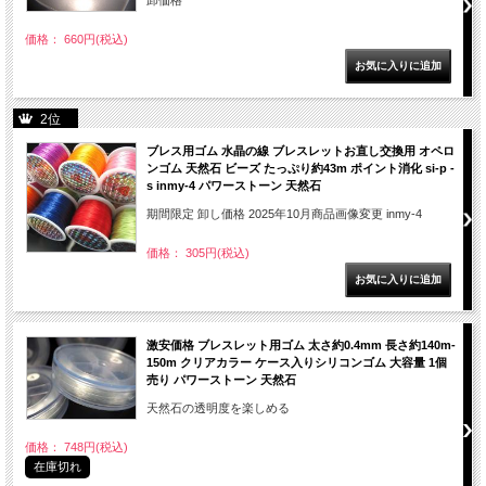
卸価格
価格： 660円(税込)
2位
ブレス用ゴム 水晶の線 ブレスレットお直し交換用 オペロ
ンゴム 天然石 ビーズ たっぷり約43m ポイント消化 si-p -
s inmy-4 パワーストーン 天然石
期間限定 卸し価格 2025年10月商品画像変更 inmy-4
価格： 305円(税込)
激安価格 ブレスレット用ゴム 太さ約0.4mm 長さ約140m-
150m クリアカラー ケース入りシリコンゴム 大容量 1個
売り パワーストーン 天然石
天然石の透明度を楽しめる
価格： 748円(税込)
在庫切れ