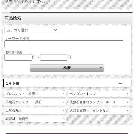
該当商品はありません。
商品検索
キーワード検索
価格帯検索
円 ～
円
1月下旬
ブレスレット・粒売り
ペンダントトップ
天然石クラスター・原石
天然石さざれタンブル・ルース
天然石丸玉
天然石置物・ポイントなど
副資材・雑貨類