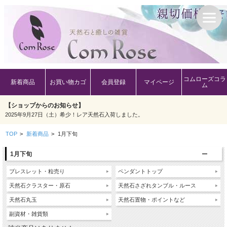
コムローズコラ
新着商品
お買い物カゴ
会員登録
マイページ
ム
【ショップからのお知らせ】
2025年9月27日（土）希少！レア天然石入荷しました。
TOP
>
新着商品
>
1月下旬
1月下旬
ブレスレット・粒売り
ペンダントトップ
天然石クラスター・原石
天然石さざれタンブル・ルース
天然石丸玉
天然石置物・ポイントなど
副資材・雑貨類