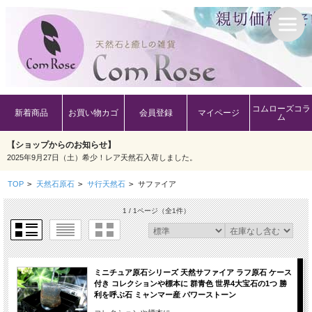
コムローズコラ
新着商品
お買い物カゴ
会員登録
マイページ
ム
【ショップからのお知らせ】
2025年9月27日（土）希少！レア天然石入荷しました。
TOP
>
天然石原石
>
サ行天然石
>
サファイア
1 / 1ページ
（全1件）
ミニチュア原石シリーズ 天然サファイア ラフ原石 ケース
付き コレクションや標本に 群青色 世界4大宝石の1つ 勝
利を呼ぶ石 ミャンマー産 パワーストーン