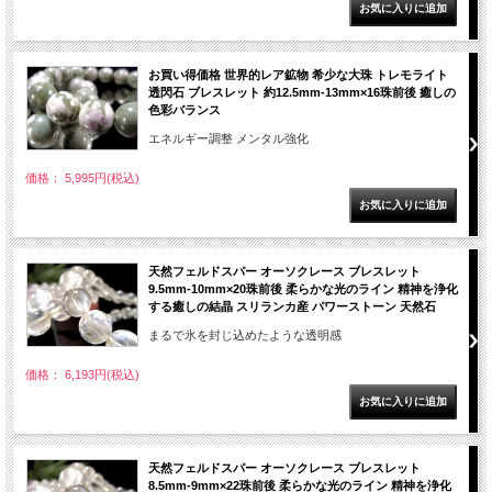
お買い得価格 世界的レア鉱物 希少な大珠 トレモライト
透閃石 ブレスレット 約12.5mm-13mm×16珠前後 癒しの
色彩バランス
エネルギー調整 メンタル強化
価格： 5,995円(税込)
天然フェルドスパー オーソクレース ブレスレット
9.5mm-10mm×20珠前後 柔らかな光のライン 精神を浄化
する癒しの結晶 スリランカ産 パワーストーン 天然石
まるで氷を封じ込めたような透明感
価格： 6,193円(税込)
天然フェルドスパー オーソクレース ブレスレット
8.5mm-9mm×22珠前後 柔らかな光のライン 精神を浄化