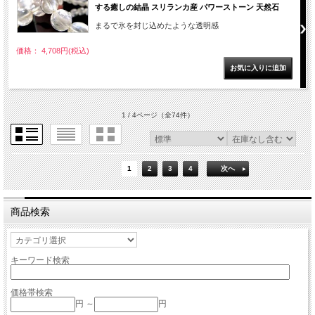
する癒しの結晶 スリランカ産 パワーストーン 天然石
まるで氷を封じ込めたような透明感
価格： 4,708円(税込)
1 / 4ページ
（全74件）
1
2
3
4
次へ
商品検索
キーワード検索
価格帯検索
円 ～
円