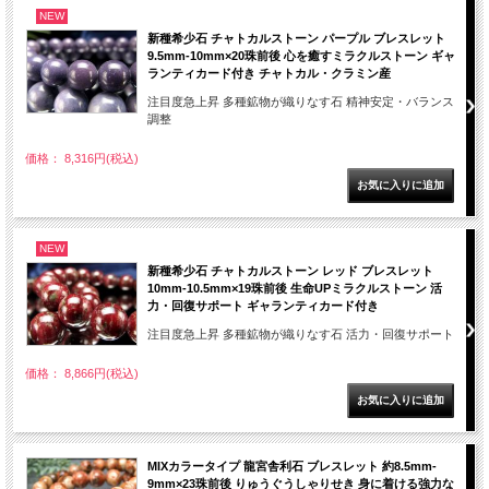
NEW
新種希少石 チャトカルストーン パープル ブレスレット
9.5mm-10mm×20珠前後 心を癒すミラクルストーン ギャ
ランティカード付き チャトカル・クラミン産
注目度急上昇 多種鉱物が織りなす石 精神安定・バランス
調整
価格： 8,316円(税込)
NEW
新種希少石 チャトカルストーン レッド ブレスレット
10mm-10.5mm×19珠前後 生命UPミラクルストーン 活
力・回復サポート ギャランティカード付き
注目度急上昇 多種鉱物が織りなす石 活力・回復サポート
価格： 8,866円(税込)
MIXカラータイプ 龍宮舎利石 ブレスレット 約8.5mm-
9mm×23珠前後 りゅうぐうしゃりせき 身に着ける強力な