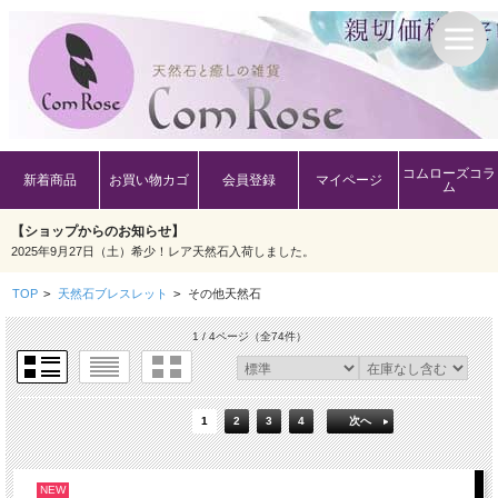
コムローズコラ
新着商品
お買い物カゴ
会員登録
マイページ
ム
【ショップからのお知らせ】
2025年9月27日（土）希少！レア天然石入荷しました。
TOP
>
天然石ブレスレット
>
その他天然石
1 / 4ページ
（全74件）
1
2
3
4
次へ
NEW