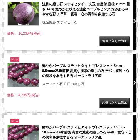
注目の癒し石 スティヒタイト 丸玉 台座付 直径 49mm 重
さ 143g 艶やかに映える濃密パープルピンク 深みある華
やかな彩り 平和・寛容・心の調和を象徴する石
現品撮影 スティヒト石
価格： 10,230円(税込)
NEW
鮮やかパープル スティヒタイト ブレスレット 8mm-
8.5mm×23珠前後 高貴な濃紫の癒しの石 平和・寛容・心
の調和を象徴する石 オーストラリア産
スティヒト石 注目の癒し石
価格： 4,235円(税込)
NEW
鮮やかパープル スティヒタイト ブレスレット 10mm-
10.5mm×19珠前後 高貴な濃紫の癒しの石 平和・寛容・心
の調和を象徴する石 オーストラリア産