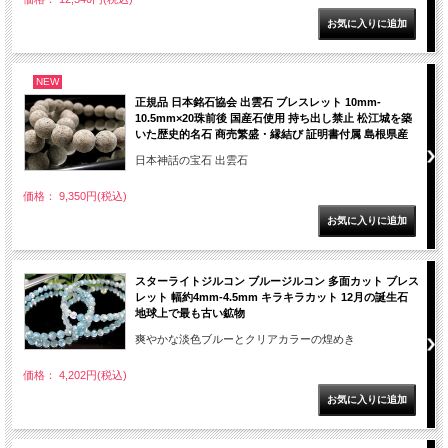
NEW
正規品 日本銘石協会 出雲石 ブレスレット 10mm-
10.5mm×20珠前後 国産石使用 持ち出し禁止 松江城を築
いた歴史的名石 商売繁盛・縁結び 証明書付属 島根県産
日本神話の宝石 出雲石
価格： 9,350円(税込)
スターライトジルコン ブルージルコン 多面カット ブレス
レット 幅約4mm-4.5mm キラキラカット 12月の誕生石
地球上で最も古い鉱物
爽やかな淡色ブルーとクリアカラーの煌めき
価格： 4,202円(税込)