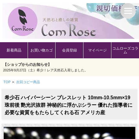
コムローズコラ
新着商品
お買い物カゴ
会員登録
マイページ
ム
【ショップからのお知らせ】
2025年9月27日（土）希少！レア天然石入荷しました。
TOP
>
次回コピー商品
希少石 ハイパーシーン ブレスレット 10mm-10.5mm×19
珠前後 艶光沢抜群 神秘的に浮かぶシラー 優れた指導者に
必要な資質をもたらしてくれる石 アメリカ産