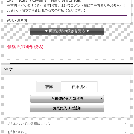
10ミリ-10.5ミリ×19珠前後 手首周り 16.0-16.5cm。
手首周りピッタリに直せます!お買い上げ後コメント欄にて手首周りをお知らせく
ださい。(増やす場合は他の石での対応になります。)
産地・原産国
アメリカ産
▼ 商品説明の続きを見る ▼
グレードなど
価格:
9,174円
(税込)
-
名称など
注文
ハイパーシーン
商品説明
在庫
在庫切れ
ハイパーシーン(紫蘇輝石) ブレスレット
漆黒の中に神秘的に浮かぶシラーが美しいハイパーシーンブレスレットです。
艶光沢抜群のブラックカラーの為、シックなかっこよさがありますが、白銀色の
シラーにより妖艶さと上品さもプラスされ、女性も気軽に取り入れやすいブレス
レットとなっております。
重厚感もある天然石ですので、そのままの使用は勿論、バラしてパーツとしても
返品についての詳細はこちら
お使いいただけます。
滅多に入荷が無く、近年は綺麗な物の入手が大変難しい天然石の1種です。
お問い合わせ
数量限定入荷ですのでお買い逃がしなく！