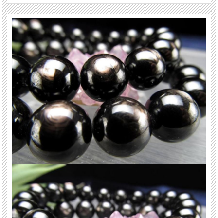
【意味合い・云われ・伝承等】
・リーダーシップ
・エネルギーの強化
・責任意識を高める
Hyper(超越)Stheons(強さ)の名称（超越した強さ）のネーミングが冠せられる強
力なパワーストーンで、正義感と誠実をもった行動力を養う力があるとされてい
ます。
ハイパーシーンはエネルギーの活性作用が強い石で、強い意思と責任感を育てる
と云われています。
ご注意事項
※天然石ですので細かなカケや凹み、歪な部分やクラックなどがある場合があり
ます。
※天然石商品には色みに個体差があります。
また出来る限り自然な色みになるよう撮影を心がけておりますが、お使いのディ
スプレイ環境によって表示される色みに差が出る場合があります。
ご了承ください。
※ブレスレット、連商品は一連状態での仕入れとなっておりますので歪な珠が含
まれていることがあります。
※サイズは目安です。 細かな誤差が出る場合があります。
関連キーワード
天然石 パワーストーン 海外直輸入 バイヤー厳選 プレゼント ギフト メンズ レデ