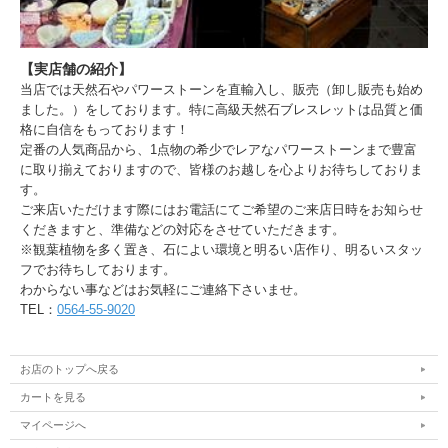
【実店舗の紹介】
当店では天然石やパワーストーンを直輸入し、販売（卸し販売も始め
ました。）をしております。特に高級天然石ブレスレットは品質と価
格に自信をもっております！
定番の人気商品から、1点物の希少でレアなパワーストーンまで豊富
に取り揃えておりますので、皆様のお越しを心よりお待ちしておりま
す。
ご来店いただけます際にはお電話にてご希望のご来店日時をお知らせ
くだきますと、準備などの対応をさせていただきます。
※観葉植物を多く置き、石によい環境と明るい店作り、明るいスタッ
フでお待ちしております。
わからない事などはお気軽にご連絡下さいませ。
TEL：
0564-55-9020
お店のトップへ戻る
カートを見る
マイページへ