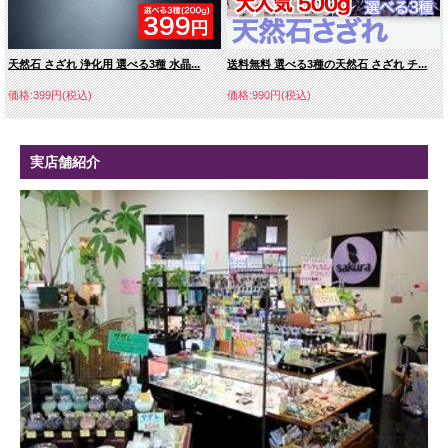
天然石 さざれ 浄化用 選べる3種 水晶...
送料無料 選べる3種の天然石 さざれ チ...
価格:399円(税込)
価格:990円(税込)
実店舗紹介