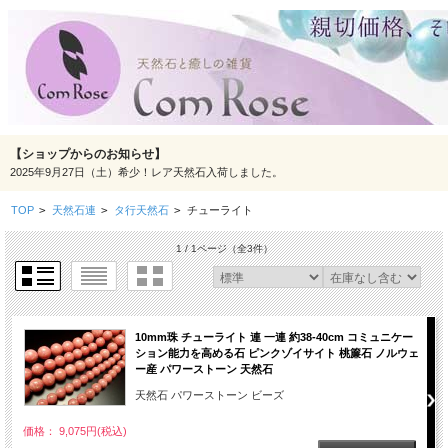
【ショップからのお知らせ】
2025年9月27日（土）希少！レア天然石入荷しました。
TOP
>
天然石連
>
タ行天然石
>
チューライト
1 / 1ページ
（全3件）
10mm珠 チューライト 連 一連 約38-40cm コミュニケー
ション能力を高める石 ピンクゾイサイト 桃簾石 ノルウェ
ー産 パワーストーン 天然石
天然石 パワーストーン ビーズ
価格： 9,075円(税込)