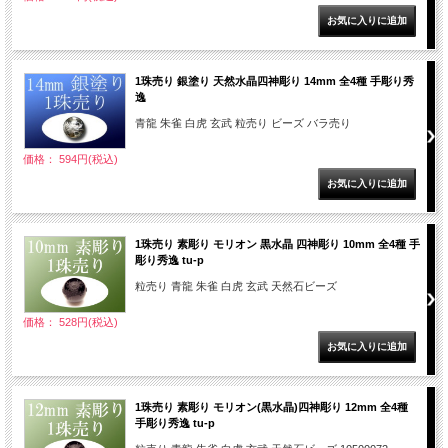
1珠売り 銀塗り 天然水晶四神彫り 14mm 全4種 手彫り秀
逸
青龍 朱雀 白虎 玄武 粒売り ビーズ バラ売り
価格： 594円(税込)
1珠売り 素彫り モリオン 黒水晶 四神彫り 10mm 全4種 手
彫り秀逸 tu-p
粒売り 青龍 朱雀 白虎 玄武 天然石ビーズ
価格： 528円(税込)
1珠売り 素彫り モリオン(黒水晶)四神彫り 12mm 全4種
手彫り秀逸 tu-p