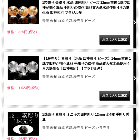
1粒売り 金塗り 水晶 四神彫り ビーズ 12mm前後 1珠で四
神が揃う逸品 手彫りの傑作 高品質天然水晶使用 4月の誕
生石 四神相応 ブラジル産
青龍 朱雀 白虎 玄武 粒売り ビーズ
価格： 825円(税込)
【1粒売り】素彫り【水晶 四神彫り ビーズ】14mm前後 1
珠で四神が揃う逸品 手彫りの傑作 高品質天然水晶使用 4
月の誕生石【四神相応】【ブラジル産】
青龍 朱雀 白虎 玄武 粒売り ビーズ
価格： 1,023円(税込)
1珠売り 素彫り オニキス四神彫り 12mm 全4種 手彫り秀
逸
青龍 朱雀 白虎 玄武 粒売り ビーズ バラ売り
価格： 462円(税込)