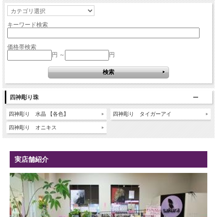
キーワード検索
価格帯検索
円 ～
円
四神彫り珠
四神彫り 水晶 【各色】
四神彫り タイガーアイ
四神彫り オニキス
実店舗紹介