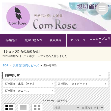
コムローズコラ
新着商品
お買い物カゴ
会員登録
マイページ
ム
【ショップからのお知らせ】
2025年9月27日（土）希少！レア天然石入荷しました。
TOP
>
天然石1珠売りビーズ
>
四神彫り珠
四神彫り珠
四神彫り 水晶 【各色】
四神彫り タイガーアイ
四神彫り オニキス
1 / 3ページ
（全52件）