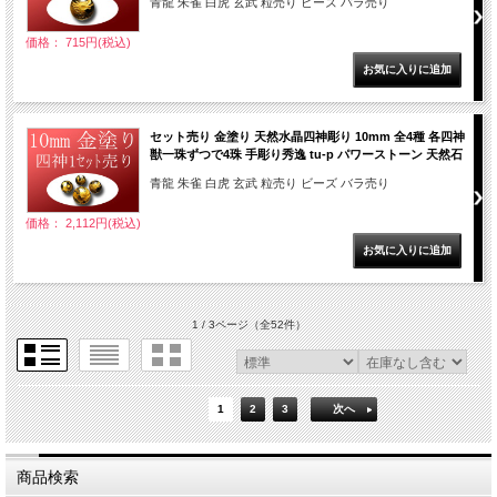
青龍 朱雀 白虎 玄武 粒売り ビーズ バラ売り
価格： 715円(税込)
セット売り 金塗り 天然水晶四神彫り 10mm 全4種 各四神
獣一珠ずつで4珠 手彫り秀逸 tu-p パワーストーン 天然石
青龍 朱雀 白虎 玄武 粒売り ビーズ バラ売り
価格： 2,112円(税込)
1 / 3ページ
（全52件）
1
2
3
次へ
商品検索