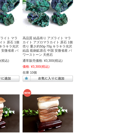
ズライト マラ
高品質 結晶有り アズライト マラ
ト 原石 1個
カイト アズロマラカイト 原石 1個
g キラキラ光沢
売り 重さ約50g-70g キラキラ光沢
 安微省産 パ
結晶 藍銅鉱原石 中国 安微省産 パ
ワーストーン 天然石
0
(税込)
通常販売価格:
¥3,300
(税込)
価格:
¥3,300
(税込)
在庫 10個