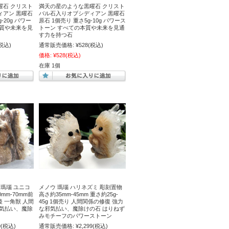
曜石 クリスト
満天の星のような黒曜石 クリスト
ィアン 黒曜石
バル石入りオブシディアン 黒曜石
-20g パワー
原石 1個売り 重さ5g-10g パワース
本質や未来を見
トーン すべての本質や未来を見通
す力を持つ石
税込)
通常販売価格:
¥528
(税込)
価格:
¥528
(税込)
在庫 1個
 瑪瑙 ユニコ
メノウ 瑪瑙 ハリネズミ 彫刻置物
mm-70mm前
高さ約35mm-45mm 重さ約25g-
前後 一角獣 人間
45g 1個売り 人間関係の修復 強力
邪気払い、魔除
な邪気払い、魔除けの石 はりねず
みモチーフのパワーストーン
9
(税込)
通常販売価格:
¥2,299
(税込)