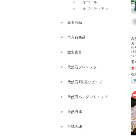
オパール
オブシディアン
新着商品
再入荷商品
高
カ
売
結
激安宣言
ワ
通
天然石ブレスレット
価
在
天然石1珠売りビーズ
天然石ペンダントトップ
天然石連
至純天珠