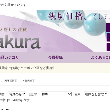
だけを載せています。
商品カテゴリ
会員登録
よくあるQ
員登録でお得なクーポン企画など実施中
天然石原石
ア行天然石
切替：
並び順：
在庫：
9件中1件～40件を表示