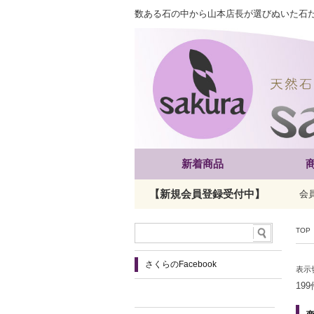
数ある石の中から山本店長が選びぬいた石
新着商品
【新規会員登録受付中】
会
TOP
さくらのFacebook
表示
19