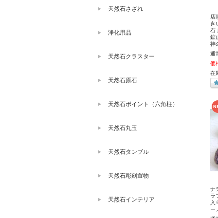
天然石さざれ
店
き
石 
浄化用品
鉱
神
通
天然石クラスター
価
在
天然石原石
天然石ポイント（六角柱）
天然石丸玉
天然石タンブル
天然石彫刻置物
ナ
ラ
天然石インテリア
入
ー