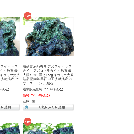
ズライト マラ
高品質 結晶有り アズライト マラ
イト 原石 最
カイト アズロマラカイト 原石 最
g キラキラ光沢
大幅71mm 重さ133g キラキラ光沢
 安微省産 パ
結晶 藍銅鉱原石 中国 安微省産 パ
ワーストーン 天然石
0
(税込)
通常販売価格:
¥7,370
(税込)
価格:
¥7,370
(税込)
在庫 1個