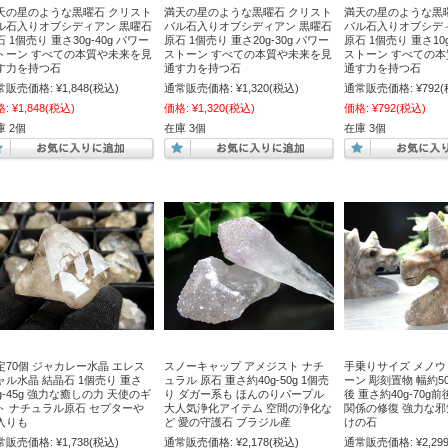
天の星のような黒曜石 クリスト
満天の星のような黒曜石 クリスト
満天の星のような黒
ル石入りオブシディアン 黒曜石
バル石入りオブシディアン 黒曜石
バル石入りオブシデ
 1個売り 重さ30g-40g パワー
原石 1個売り 重さ20g-30g パワー
原石 1個売り 重さ10g
トーン すべての本質や未来を見
ストーン すべての本質や未来を見
ストーン すべての
す力を持つ石
通す力を持つ石
通す力を持つ石
常販売価格:
¥1,848
(税込)
通常販売価格:
¥1,320
(税込)
通常販売価格:
¥792
(
格:
¥1,848
(税込)
価格:
¥1,320
(税込)
価格:
¥792
(税込)
庫 2個
在庫 3個
在庫 3個
定70個 ジャカレー水晶 エレス
スノーキャップ アメジスト ナチ
手乗りサイズ メノウ
ャル水晶 結晶石 1個売り 重さ
ュラル 原石 重さ約40g-50g 1個売
ーン 彫刻置物 幅約50
3g-45g 強力な癒しの力 天使のギ
り ダガー系も ほんのりパープル
後 重さ約40g-70g
ト ナチュラル原石 セプターや
大人気浄化アイテム 空間の浄化な
関係の修復 強力な
入りも
ど 愛の守護石 ブラジル産
けの石
常販売価格:
¥1,738
(税込)
通常販売価格:
¥2,178
(税込)
通常販売価格:
¥2,29