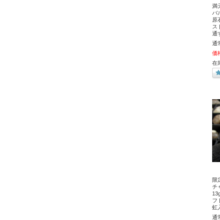
満
バ
原石
ス
通
通
価
在
限
チ
1
フ
虹
通