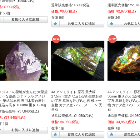
常販売価格:
¥990
(税込)
通常販売価格:
¥880
(税込)
通常販売価格:
¥2,97
格:
¥990
(税込)
価格:
¥880
(税込)
価格:
¥2,970
(税込)
 53個
在庫 9個
在庫 2個
メジストの聖地が生んだ 大聖堂
4A アンモライト 原石 最大幅
4A アンモライト 原
ような結晶 カテドラル アメジ
27.5mm 重さ7.1g 1点物 生物起源
30mm 重さ2.0g 1
ト 単結晶原石 専用木製台座付
の宝石 幸運を呼び込む石 極上一
宝石 幸運を呼び込む
込み高さ 160mm 重さ 1216g
点物 カナダ産 パワーストーン 天
物 カナダ産 パワー
然石
石
常販売価格:
¥37,840
(税込)
通常販売価格:
¥4,950
(税込)
通常販売価格:
¥4,95
格:
¥37,840
(税込)
価格:
¥4,950
(税込)
価格:
¥4,950
(税込)
庫 1個
在庫 1個
在庫 1個