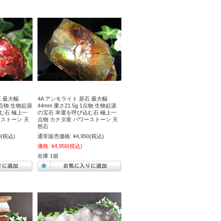
石 最大幅
4A アンモライト 原石 最大幅
 1点物 生物起源
44mm 重さ21.5g 1点物 生物起源
む石 極上一
の宝石 幸運を呼び込む石 極上一
ーストーン 天
点物 カナダ産 パワーストーン 天
然石
0
(税込)
通常販売価格:
¥4,950
(税込)
価格:
¥4,950
(税込)
在庫 1個