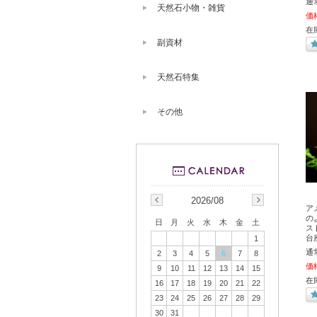
通
天然石小物・雑貨
価
在庫
副資材
天然石特集
その他
2026/08
ア
の
日
月
火
水
木
金
土
ス
台座
1
通
2
3
4
5
6
7
8
価
9
10
11
12
13
14
15
在
16
17
18
19
20
21
22
23
24
25
26
27
28
29
30
31