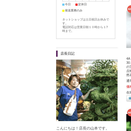
■
■
今日
定休日
■
発送業務のみ
ネットショップは土日祝日お休みで
す。
電話対応は営業日朝１０時から１7
時まで。
店長日記
4
30
の
点
然
通
価
在
こんにちは！店長の山本です。