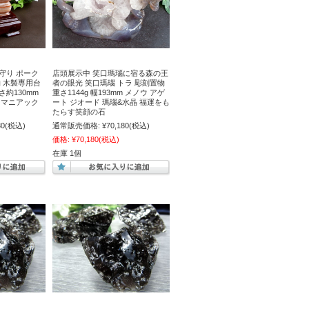
守り ポーク
店頭展示中 笑口瑪瑙に宿る森の王
物 木製専用台
者の眼光 笑口瑪瑙 トラ 彫刻置物
さ約130mm
重さ1144g 幅193mm メノウ アゲ
 マニアック
ート ジオード 瑪瑙&水晶 福運をも
国
たらす笑顔の石
80
(税込)
通常販売価格:
¥70,180
(税込)
価格:
¥70,180
(税込)
在庫 1個