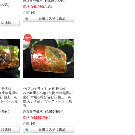
通常販売価格:
¥48,950
(税込)
0
(税込)
価格:
¥48,950
(税込)
在庫 1個
石 最大幅
4A アンモライト 原石 最大幅
点物 生物起源の
27mm 重さ3.3g 1点物 生物起源の
石 極上一点
宝石 幸運を呼び込む石 極上一点
ストーン 天然
物 カナダ産 パワーストーン 天然
石
0
(税込)
通常販売価格:
¥4,950
(税込)
価格:
¥4,950
(税込)
在庫 1個