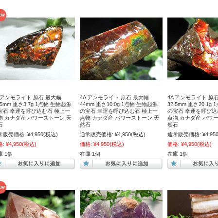
A アンモライト 原石 最大幅
4A アンモライト 原石 最大幅
4A アンモライト 原
.5mm 重さ3.7g 1点物 生物起源
44mm 重さ10.0g 1点物 生物起源
32.5mm 重さ20.1g
宝石 幸運を呼び込む石 極上一
の宝石 幸運を呼び込む石 極上一
の宝石 幸運を呼び込
物 カナダ産 パワーストーン 天
点物 カナダ産 パワーストーン 天
点物 カナダ産 パワ
石
然石
然石
常販売価格:
¥4,950
(税込)
通常販売価格:
¥4,950
(税込)
通常販売価格:
¥4,95
格:
¥4,950
(税込)
価格:
¥4,950
(税込)
価格:
¥4,950
(税込)
庫 1個
在庫 1個
在庫 1個