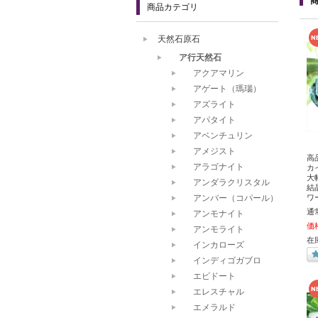
商品カテゴリ
天然石原石
ア行天然石
アクアマリン
アゲート（瑪瑙）
アズライト
アパタイト
アベンチュリン
アメジスト
高
アラゴナイト
カ
大
アンダラクリスタル
結
アンバー（コパール）
ワ
通
アンモナイト
価
アンモライト
在
インカローズ
インディゴガブロ
エピドート
エレスチャル
エメラルド