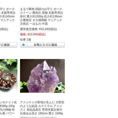
守り ポーク
まるで豚肉 招財のお守り ポーク
物 木製専用台
ストーン 豚肉石 置物 木製専用台
さ約145mm
座付 重さ約1556g 高さ約138mm
 マニアック
少量限定 ネタ感満載 マニアック
国
天然石 一点もの 中国
0
(税込)
通常販売価格:
¥10,340
(税込)
価格:
¥10,340
(税込)
在庫 1個
アンモナイト化
アメジストの聖地が生んだ 大聖堂
80g-100g
のような結晶 カテドラル アメジ
代の神秘 時
スト 単結晶原石 専用木製台座付
ル産 パワー
台座込み高さ 185mm 重さ 1589g