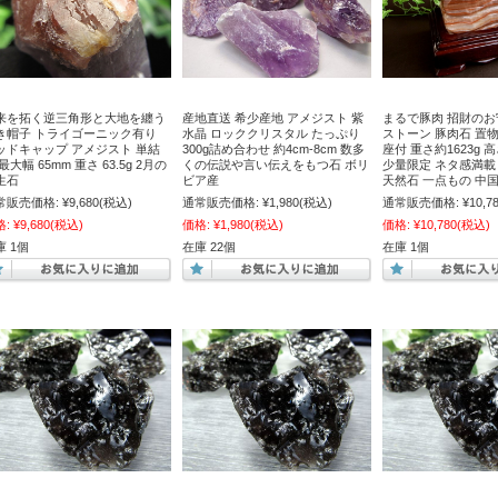
来を拓く逆三角形と大地を纏う
産地直送 希少産地 アメジスト 紫
まるで豚肉 招財のお
き帽子 トライゴーニック有り
水晶 ロッククリスタル たっぷり
ストーン 豚肉石 置
ッドキャップ アメジスト 単結
300g詰め合わせ 約4cm-8cm 数多
座付 重さ約1623g 高
最大幅 65mm 重さ 63.5g 2月の
くの伝説や言い伝えをもつ石 ボリ
少量限定 ネタ感満載
生石
ビア産
天然石 一点もの 中
常販売価格:
¥9,680
(税込)
通常販売価格:
¥1,980
(税込)
通常販売価格:
¥10,7
格:
¥9,680
(税込)
価格:
¥1,980
(税込)
価格:
¥10,780
(税込)
庫 1個
在庫 22個
在庫 1個