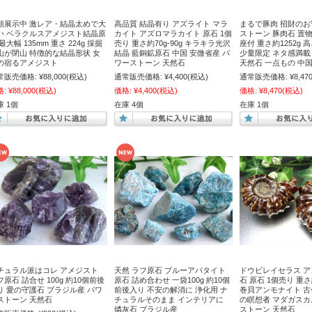
頭展示中 激レア・結晶太めで大
高品質 結晶有り アズライト マラ
まるで豚肉 招財のお
い ベラクルスアメジスト結晶原
カイト アズロマラカイト 原石 1個
ストーン 豚肉石 置
最大幅 135mm 重さ 224g 採掘
売り 重さ約70g-90g キラキラ光沢
座付 重さ約1252g 高
山が閉山 特徴的な結晶形状 女
結晶 藍銅鉱原石 中国 安微省産 パ
少量限定 ネタ感満載
の宿るアメジスト
ワーストーン 天然石
天然石 一点もの 中
常販売価格:
¥88,000
(税込)
通常販売価格:
¥4,400
(税込)
通常販売価格:
¥8,47
格:
¥88,000
(税込)
価格:
¥4,400
(税込)
価格:
¥8,470
(税込)
庫 1個
在庫 4個
在庫 1個
チュラル派はコレ アメジスト
天然 ラフ原石 ブルーアパタイト
ドウビレイセラス 
フ原石 詰合せ 100g 約10個前後
原石 詰め合わせ 一袋100g 約10個
石 原石 1個売り 重さ約
り 愛の守護石 ブラジル産 パワ
前後入り 不安の解消に 浄化用 ナ
巻貝アンモナイト 古
ストーン 天然石
チュラルそのまま インテリアに
の瞑想者 マダガスカ
燐灰石 ブラジル産
ストーン 天然石