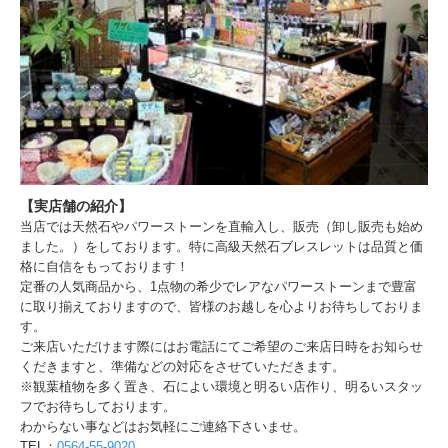
【実店舗の紹介】
当店では天然石やパワーストーンを直輸入し、販売（卸し販売も始め
ました。）をしております。特に高級天然石ブレスレットは品質と価
格に自信をもっております！
定番の人気商品から、1点物の希少でレアなパワーストーンまで豊富
に取り揃えておりますので、皆様のお越しを心よりお待ちしておりま
す。
ご来店いただけます際にはお電話にてご希望のご来店日時をお知らせ
くだきますと、準備などの対応をさせていただきます。
※観葉植物を多く置き、石によい環境と明るい店作り、明るいスタッ
フでお待ちしております。
わからない事などはお気軽にご連絡下さいませ。
TEL：
0564-55-9020