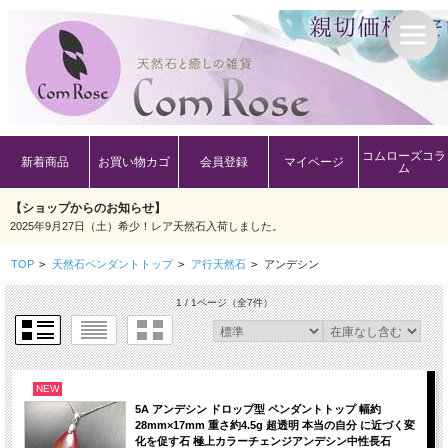
コムローズコラ
新着商品
お買い物カゴ
会員登録
マイページ
ム
【ショップからのお知らせ】
2025年9月27日（土）希少！レア天然石入荷しました。
TOP
>
天然石ペンダントトップ
>
ア行天然石
>
アンデシン
1 / 1ページ
（全7件）
NEW
5A アンデシン ドロップ型 ペンダントトップ 幅約
28mm×17mm 重さ約4.5g 超透明 本当の自分 に近づく変
化を促す石 極上カラーチェンジアンデシン中性長石