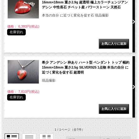
16mm×18mm 重さ2.9g 超透明 極上カラーチェンジアン
デシン 中性長石 チベット産 パワーストーン 天然石
本当の自分 に近づく変化を促す石 現品撮影
価格： 6,380円(税込)
在庫切れ
希少 アンデシン 枠あり ハート型 ペンダント トップ 幅約
15mm×18mm 重さ2.5g SILVER925 1点物 本当の自分 に
近づく変化を促す石 超透明
現品撮影
価格： 7,810円(税込)
在庫切れ
1 / 1ページ
（全7件）