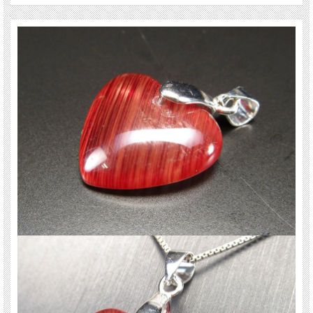
・自己矛盾の解放
ご注意事項
※1点物につき画像は現物を撮影しています。
※サイズは目安です。 細かな誤差が出る場合があります。
※天然石ですので細かなカケや凹み、歪な部分やクラックなどがある場合があり
ます。
※天然石商品には色みに個体差があります。 また出来る限り自然な色みになる
よう撮影を心がけておりますが、お使いのディスプレイ環境によって表示される
色みに差が出る場合があります。 ご了承ください。
※レビューは前回仕入れのものです、画像は今回仕入の品を現品撮影していま
す。
関連キーワード
天然石 パワーストーン 海外直輸入 バイヤー厳選 プレゼント ギフト メンズ レデ
ィース 卸し 卸価格 実店舗 ハンドメイド サイズ直し コムローズ comrose