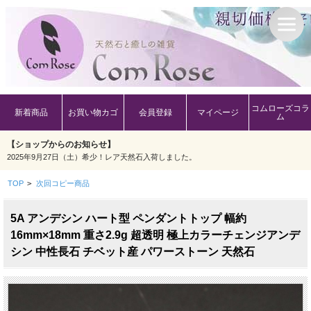
コムローズコラ
新着商品
お買い物カゴ
会員登録
マイページ
ム
【ショップからのお知らせ】
2025年9月27日（土）希少！レア天然石入荷しました。
TOP
>
次回コピー商品
5A アンデシン ハート型 ペンダントトップ 幅約
16mm×18mm 重さ2.9g 超透明 極上カラーチェンジアンデ
シン 中性長石 チベット産 パワーストーン 天然石