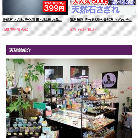
天然石 さざれ 浄化用 選べる3種 水晶...
送料無料 選べる3種の天然石 さざれ チ...
価格:399円(税込)
価格:990円(税込)
実店舗紹介