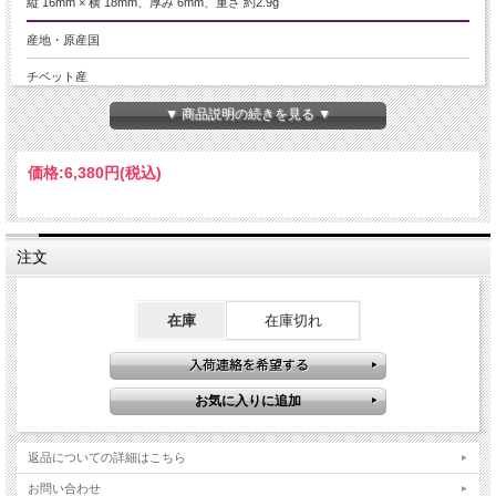
縦 16mm × 横 18mm、厚み 6mm、重さ 約2.9g
産地・原産国
チベット産
▼ 商品説明の続きを見る ▼
グレードなど
-
価格:
6,380円
(税込)
名称など
アンデシン【中性長石】ハート型ペンダントトップ
注文
商品説明
超透明アンデシンのハート型ペンダントトップが入荷いたしました！！
アンデシンは長石の仲間で、サンストーンとラブラドライトの中間に位置し、ど
在庫
在庫切れ
ちらの成分も半分ずつ持っているという面白い石です！
名前の由来は、アンデス山脈で多く産出されるアンデサイト（安山岩）に多く含
まれることから、アンデス山脈に因んで名づけられています！
どれも超透明で、中にはカラーチェンジタイプのものもあります
少量入荷です！ お買い逃しなく！！
返品についての詳細はこちら
【ストーンキーワード】
・アンチエイジング
お問い合わせ
・霊性を高める