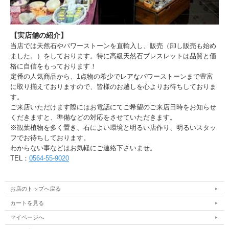
【実店舗の紹介】
当店では天然石やパワーストーンを直輸入し、販売（卸し販売も始め
ました。）をしております。特に高級天然石ブレスレットは品質と価
格に自信をもっております！
定番の人気商品から、1点物の希少でレアなパワーストーンまで豊富
に取り揃えておりますので、皆様のお越しを心よりお待ちしておりま
す。
ご来店いただけます際にはお電話にてご希望のご来店日時をお知らせ
くだきますと、準備などの対応をさせていただきます。
※観葉植物を多く置き、石によい環境と明るい店作り、明るいスタッ
フでお待ちしております。
わからない事などはお気軽にご連絡下さいませ。
TEL：
0564-55-9020
お店のトップへ戻る
カートを見る
マイページへ