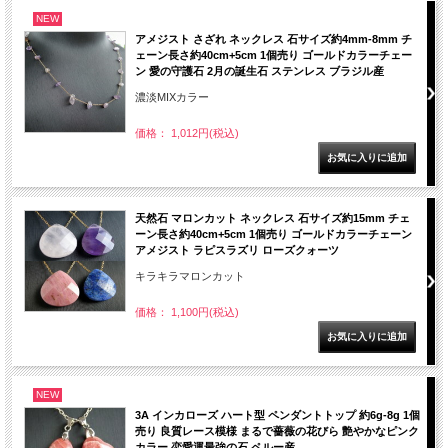
NEW
アメジスト さざれ ネックレス 石サイズ約4mm-8mm チ
ェーン長さ約40cm+5cm 1個売り ゴールドカラーチェー
ン 愛の守護石 2月の誕生石 ステンレス ブラジル産
濃淡MIXカラー
価格： 1,012円(税込)
天然石 マロンカット ネックレス 石サイズ約15mm チェ
ーン長さ約40cm+5cm 1個売り ゴールドカラーチェーン
アメジスト ラピスラズリ ローズクォーツ
キラキラマロンカット
価格： 1,100円(税込)
NEW
3A インカローズ ハート型 ペンダントトップ 約6g-8g 1個
売り 良質レース模様 まるで薔薇の花びら 艶やかなピンク
カラー 恋愛運最強の石 ペルー産