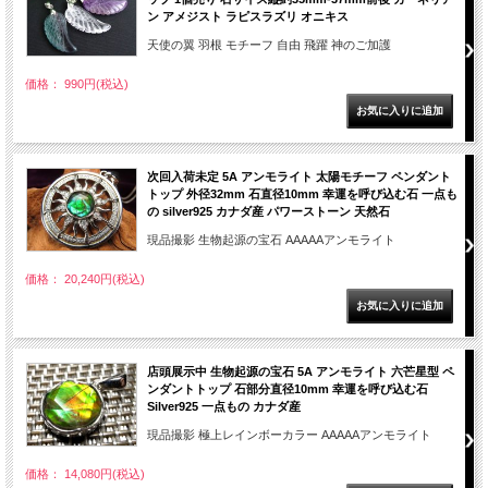
ン アメジスト ラピスラズリ オニキス
天使の翼 羽根 モチーフ 自由 飛躍 神のご加護
価格： 990円(税込)
次回入荷未定 5A アンモライト 太陽モチーフ ペンダント
トップ 外径32mm 石直径10mm 幸運を呼び込む石 一点も
の silver925 カナダ産 パワーストーン 天然石
現品撮影 生物起源の宝石 AAAAAアンモライト
価格： 20,240円(税込)
店頭展示中 生物起源の宝石 5A アンモライト 六芒星型 ペ
ンダントトップ 石部分直径10mm 幸運を呼び込む石
Silver925 一点もの カナダ産
現品撮影 極上レインボーカラー AAAAAアンモライト
価格： 14,080円(税込)