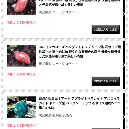
約26mm 重さ約5.5g 艶やかな薔薇色の輝き 優雅な縞模様
と光沢感が織り成す美しい表情
現品撮影 ロードクロサイト
価格： 3,850円(税込)
3A+ インカローズ ペンダントトップ リーフ型 石サイズ縦
約27mm 重さ約6.3g 艶やかな薔薇色の輝き 優雅な縞模様
と光沢感が織り成す美しい表情
現品撮影 ロードクロサイト
価格： 4,400円(税込)
自然が生み出すアート アズライトマラカイト アズロマラ
カイト ドロップ型 ペンダントトップ 石サイズ縦約27mm
重さ約6.5g
現品撮影 藍銅鉱 孔雀石
価格： 6,930円(税込)