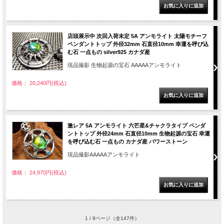
店頭展示中 次回入荷未定 5A アンモライト 太陽モチーフ
ペンダントトップ 外径32mm 石直径10mm 幸運を呼び込
む石 一点もの silver925 カナダ産
現品撮影 生物起源の宝石 AAAAAアンモライト
価格： 20,240円(税込)
激レア 5A アンモライト 六芒星&チャクラタイプ ペンダ
ントトップ 外径24mm 石直径10mm 生物起源の宝石 幸運
を呼び込む石 一点もの カナダ産 パワーストーン
現品撮影AAAAAアンモライト
価格： 24,970円(税込)
1 / 8ページ
（全147件）