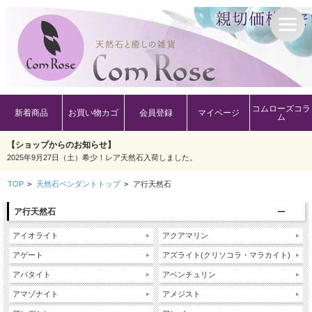
コムローズコラ
新着商品
お買い物カゴ
会員登録
マイページ
ム
【ショップからのお知らせ】
2025年9月27日（土）希少！レア天然石入荷しました。
TOP
>
天然石ペンダントトップ
>
ア行天然石
ア行天然石
アイオライト
アクアマリン
アゲート
アズライト(クリソコラ・マラカイト)
アパタイト
アベンチュリン
アマゾナイト
アメジスト