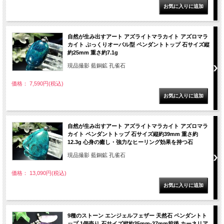
自然が生み出すアート アズライトマラカイト アズロマラ
カイト ぷっくりオーバル型 ペンダントトップ 石サイズ縦
約25mm 重さ約7.1g
現品撮影 藍銅鉱 孔雀石
価格： 7,590円(税込)
自然が生み出すアート アズライトマラカイト アズロマラ
カイト ペンダントトップ 石サイズ縦約39mm 重さ約
12.3g 心身の癒し・強力なヒーリング効果を持つ石
現品撮影 藍銅鉱 孔雀石
価格： 13,090円(税込)
9種のストーン エンジェルフェザー 天然石 ペンダントト
ップ 1個売り 石サイズ縦約35mm-37mm前後 カーネリア