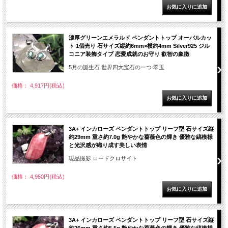
濃厚グリーンエメラルド ペンダントトップ オーバルカッ
ト 1個売り 石サイズ縦約6mm×横約4mm Silver925 ジル
コニア装飾タイプ 恋愛成就のお守り 叡智の象徴
5月の誕生石 世界四大宝石の一つ 翠玉
価格： 4,917円(税込)
3A+ インカローズ ペンダントトップ リーフ型 石サイズ縦
約29mm 重さ約7.0g 艶やかな薔薇色の輝き 優雅な縞模様
と光沢感が織り成す美しい表情
現品撮影 ロードクロサイト
価格： 4,950円(税込)
3A+ インカローズ ペンダントトップ リーフ型 石サイズ縦