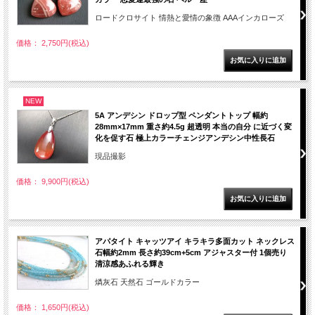
ロードクロサイト 情熱と愛情の象徴 AAAインカローズ
価格： 2,750円(税込)
NEW
5A アンデシン ドロップ型 ペンダントトップ 幅約
28mm×17mm 重さ約4.5g 超透明 本当の自分 に近づく変
化を促す石 極上カラーチェンジアンデシン中性長石
現品撮影
価格： 9,900円(税込)
アパタイト キャッツアイ キラキラ多面カット ネックレス
石幅約2mm 長さ約39cm+5cm アジャスター付 1個売り
清涼感あふれる輝き
燐灰石 天然石 ゴールドカラー
価格： 1,650円(税込)