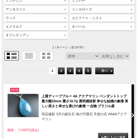
アンデシン
アンバー
アンモライト
インカローズ
ウッド
エピドート・シスト
エメラルド
オパール
オブシディアン
1 / 8ページ
（全147件）
1
2
3
4
5
次へ
NEW
上質ディープブルー 4A アクアマリン ペンダントトップ
最大幅33mm 重さ10.7g 透明感抜群 幸せな結婚の象徴 美
しい若さと幸せな喜びの象徴 一点物 ブラジル産
現品撮影 3月の誕生石 海の守護石 天使の石 AAAAアクア
マリン
価格： 7,040円(税込)