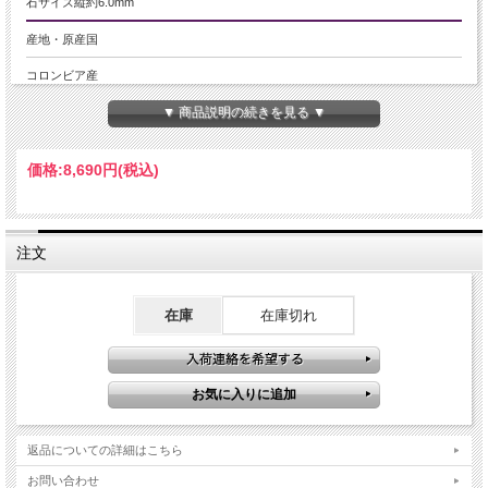
石サイズ縦約6.0mm
産地・原産国
コロンビア産
▼ 商品説明の続きを見る ▼
グレードなど
5A
価格:
8,690円
(税込)
名称など
エメラルドペンダントトップ
注文
商品説明
【デザインAタイプ】
宝石質エメラルドのペンダントトップが入荷致しました！！
在庫
在庫切れ
鮮やかな緑色で古来より〔治療、治癒の石〕とされてきた人気のエメラルドで
す！
Silver925製のジュエリーで、ハイクォリティーの天然石を使用しています。
透明なジルコニア装飾が施されたデザインで、高級感がありながら大変お買い得
な価格での販売です。
少量限定入荷です！ お買い逃しなく！！
返品についての詳細はこちら
ご注意事項
お問い合わせ