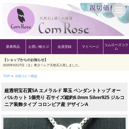
コムローズコラ
新着商品
お買い物カゴ
会員登録
マイページ
ム
【ショップからのお知らせ】
2025年9月27日（土）希少！レア天然石入荷しました。
TOP
>
次回コピー商品
超透明宝石質5A エメラルド 翠玉 ペンダントトップ オー
バルカット 1個売り 石サイズ縦約6.0mm Silver925 ジルコ
ニア装飾タイプ コロンビア産 デザインA