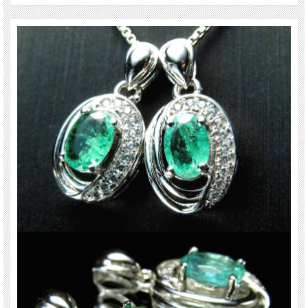
※サイズは目安です。 細かな誤差が出る場合があります。
※トップの金具部分はロットごとに仕様がかわる事がございます。
※トップのみの販売のため、撮影に使用しているチェーンは付属されません。
※出来る限り自然な色みになるよう撮影を心がけておりますが、お使いのディス
プレイ環境によって表示される色みに差が出る場合があります。 ご了承くださ
い。
天然石ですので多少の傷、クラックはあります。宜しくお願い致します。
最後にあなたに幸福が訪れますように(*^_^*)
関連キーワード
天然石 パワーストーン 海外直輸入 バイヤー厳選 プレゼント ギフト メンズ レデ
ィース 卸し 卸価格 実店舗 ハンドメイド サイズ直し コムローズ comrose vip-ac