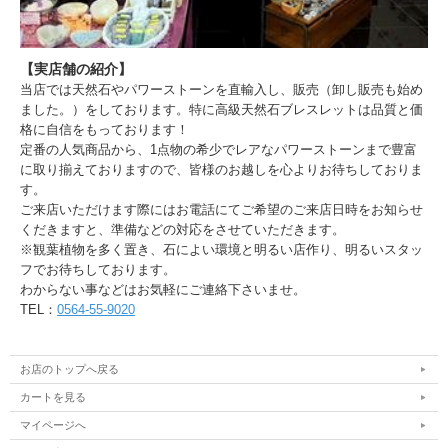
【実店舗の紹介】
当店では天然石やパワーストーンを直輸入し、販売（卸し販売も始め
ました。）をしております。特に高級天然石ブレスレットは品質と価
格に自信をもっております！
定番の人気商品から、1点物の希少でレアなパワーストーンまで豊富
に取り揃えておりますので、皆様のお越しを心よりお待ちしておりま
す。
ご来店いただけます際にはお電話にてご希望のご来店日時をお知らせ
くだきますと、準備などの対応をさせていただきます。
※観葉植物を多く置き、石によい環境と明るい店作り、明るいスタッ
フでお待ちしております。
わからない事などはお気軽にご連絡下さいませ。
TEL：
0564-55-9020
お店のトップへ戻る
カートを見る
マイページへ