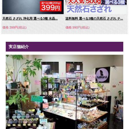
天然石 さざれ 浄化用 選べる3種 水晶...
送料無料 選べる3種の天然石 さざれ チ...
価格:399円(税込)
価格:990円(税込)
実店舗紹介