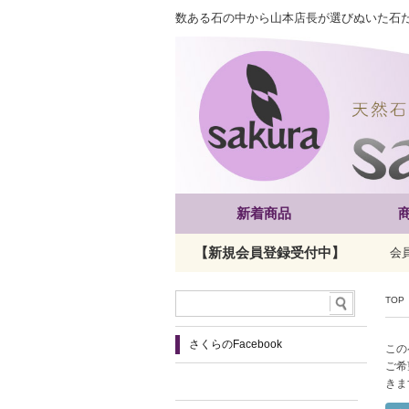
数ある石の中から山本店長が選びぬいた石
新着商品
【新規会員登録受付中】
会
TOP
さくらのFacebook
この
ご希
きま