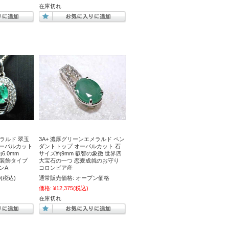
在庫切れ
メラルド 翠玉
3A+ 濃厚グリーンエメラルド ペン
オーバルカット
ダントトップ オーバルカット 石
6.0mm
サイズ約9mm 叡智の象徴 世界四
ニア装飾タイプ
大宝石の一つ 恋愛成就のお守り
ンA
コロンビア産
0
(税込)
通常販売価格:
オープン価格
価格:
¥12,375
(税込)
在庫切れ