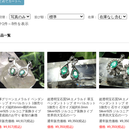
切替：
並び順：
在庫：
中1件～8件を表示
商品一覧
厚グリーンエメラルド ペンダン
超透明宝石質5A エメラルド 翠玉
超透明宝石質5A エ
トップ オーバルカット 1個売り
ペンダントトップ オーバルカット
ペンダントトップ 
サイズ縦約6mm×横約4mm
1個売り 石サイズ縦約6.0mm
1個売り 石サイズ縦約
lver925 ジルコニア装飾タイプ
Silver925 ジルコニア装飾タイプ
Silver925 ジルコ
愛成就のお守り 叡智の象徴
世界四大宝石の一つ
世界四大宝石の一つ
常販売価格:
¥4,917
(税込)
通常販売価格:
¥9,350
(税込)
通常販売価格:
¥9,35
格:
¥4,917
(税込)
価格:
¥9,350
(税込)
価格:
¥9,350
(税込)