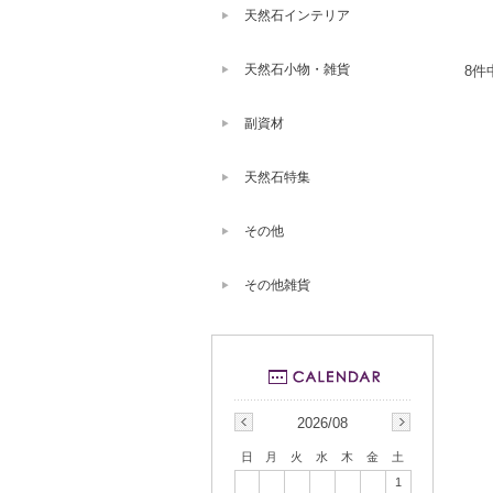
天然石インテリア
天然石小物・雑貨
8件
副資材
天然石特集
その他
その他雑貨
2026/08
日
月
火
水
木
金
土
1