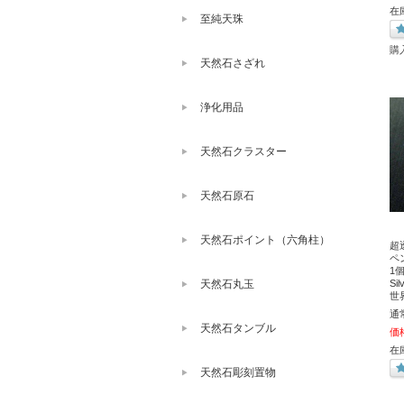
在
至純天珠
購
天然石さざれ
浄化用品
天然石クラスター
天然石原石
天然石ポイント（六角柱）
超
ペ
1
Si
天然石丸玉
世
通
天然石タンブル
価
在
天然石彫刻置物