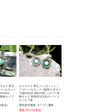
メラルド 翠玉
エメラルド 翠玉 ペンダントトッ
オーバルカット
プ オーバルカット 1個売り 石サイ
6.0mm
ズ縦約5mm Silver925 シルバー宝
ニア装飾タイプ
飾タイプ 世界四大宝石の一つ コ
ロンビア産
0
(税込)
通常販売価格:
オープン価格
価格:
¥5,775
(税込)