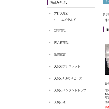
商品カテゴリ
ア行天然石
表示
エメラルド
8件
新着商品
再入荷商品
激安宣言
天然石ブレスレット
天然石1珠売りビーズ
濃
ト
天然石ペンダントトップ
石
Si
恋
天然石連
通
価