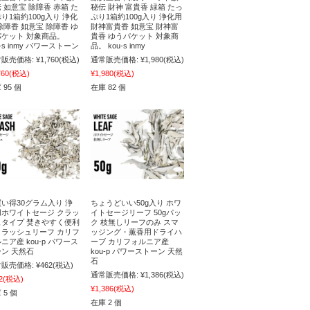
 如意宝 除障香 赤箱 た
秘伝 財神 富貴香 緑箱 たっ
り1箱約100g入り 浄化
ぷり1箱約100g入り 浄化用
除障香 如意宝 除障香 ゆ
財神富貴香 如意宝 財神富
パケット 対象商品。
貴香 ゆうパケット 対象商
u-s inmy パワーストーン
品。 kou-s inmy
販売価格:
¥1,760
(税込)
通常販売価格:
¥1,980
(税込)
760
(税込)
¥1,980
(税込)
 95 個
在庫 82 個
い得30グラム入り 浄
ちょうどいい50g入り ホワ
用ホワイトセージ クラッ
イトセージリーフ 50gパッ
ュタイプ 焚きやすく便利
ク 枝無しリーフのみ スマ
クラッシュリーフ カリフ
ッジング・薫香用ドライハ
ニア産 kou-p パワース
ーブ カリフォルニア産
ン 天然石
kou-p パワーストーン 天然
石
販売価格:
¥462
(税込)
通常販売価格:
¥1,386
(税込)
2
(税込)
¥1,386
(税込)
 5 個
在庫 2 個