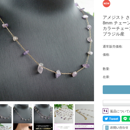
アメジスト さ
8mm チェーン
カラーチェー
ブラジル産
通常販売価格:
価格:
数量:
在庫:
返品について