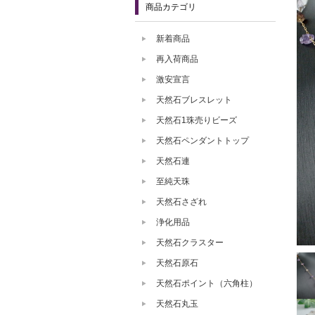
商品カテゴリ
新着商品
再入荷商品
激安宣言
天然石ブレスレット
天然石1珠売りビーズ
天然石ペンダントトップ
天然石連
至純天珠
天然石さざれ
浄化用品
天然石クラスター
天然石原石
天然石ポイント（六角柱）
天然石丸玉