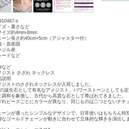
910467-s
イズ・重さなど
イズ約4mm-8mm
ェーン長さ約40cm+5cm（アジャスター付）
地・原産国
ラジル産
レードなど
称など
メジスト さざれ ネックレス
品説明
メジストのさざれネックレスが入荷しました。
月の誕生石として有名なアメジスト。パワーストーンとしても
と調和を象徴し、古代から高貴な石として尊ばれてきました。
ざれビーズごとにカラーが異なり、同じものは二つとないナチ
ェーンが通ったシンプルなデザインで、日常使いはもちろん特
細なゴールドチェーンが動きに合わせて立体的な輝きを演出し