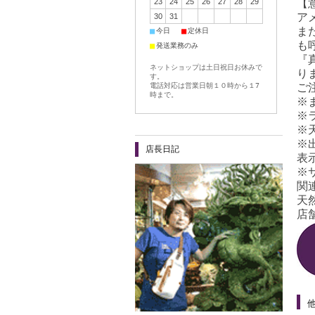
23
24
25
26
27
28
29
【
ア
30
31
ま
■
■
今日
定休日
も
■
発送業務のみ
『
ネットショップは土日祝日お休みで
り
す。
電話対応は営業日朝１０時から１7
ご
時まで。
※
※
※
※
店長日記
表
※
関
天
店舗