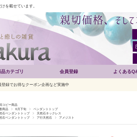
だけを載せています。
商品カテゴリ
会員登録
よくあるQ
員登録でお得なクーポン企画など実施中
回コピー商品
着商品
6月下旬
ペンダントトップ
然石ペンダントトップ
天然石ネックレス
然石ペンダントトップ
ア行天然石
アメジスト