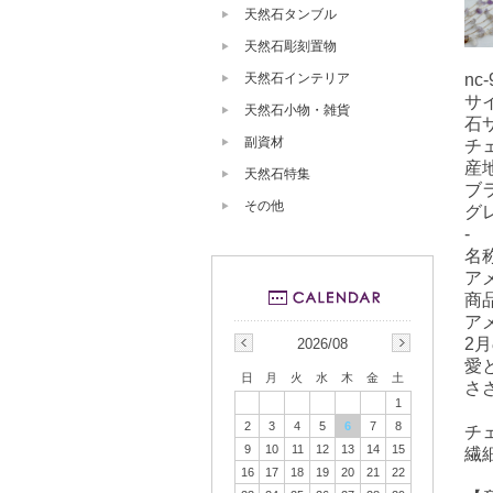
天然石タンブル
天然石彫刻置物
天然石インテリア
nc-
サ
天然石小物・雑貨
石サ
副資材
チ
産
天然石特集
ブ
その他
グ
-
名
ア
商
ア
2
2026/08
愛
日
月
火
水
木
金
土
さ
1
2
3
4
5
6
7
8
チ
9
10
11
12
13
14
15
繊
16
17
18
19
20
21
22