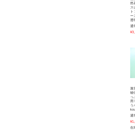
然
ス
ト
ー
透
通
¥3
激
秘
っ
用
う
ko
通
¥1
在庫