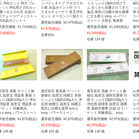
石 浄化セット 特大 ブレ
ンパクトタイプ マダガスカ
う たっぷり1箱約150グラ
秘伝
レット浄化用さざれセッ
ル産 水晶ポイント付 クリ
ム 古くから珍重されてきた
っぷ
 選べるさざれ石 水晶/ロ
スタルチューナー 音叉浄化
逸品 病気の治癒や体を健康
用 
ズクォーツ/アメジスト +
セット オーガンジー袋入り
にする香り inmy -s パワー
う
明水晶ポイント +
ストーン 天然石 竜涎香
ko
通常販売価格:
¥2,479
(税込)
常販売価格:
¥3,718
(税込)
通常販売価格:
¥1,540
(税込)
通常
¥2,479
(税込)
,718
(税込)
¥1,540
(税込)
¥1,
在庫切れ
在庫 124 個
在庫
安宣言 高級 チベット族
激安宣言 最高級 チベット
激安宣言 高級 チベット族
お買
伝 如意宝 増益香 黄箱 た
族秘伝 如意宝 純檀王 茶箱
秘伝 如意宝 薬師甘露香 白
化
ぷり1箱約100g入り 浄化
たっぷり1箱約100g入り 浄
箱 たっぷり1箱約100g入り
シ
 増益香 如意宝 増益香 ゆ
化用 純檀王 如意宝 純檀王
浄化用 除障香 如意宝 除障
な
パケット 対象商品。
贅沢に白檀を使用 kou-s
香 薬師甘露香 白箱 ゆうパ
ォル
u-s inmy パワーストーン
inmy パワーストーン
ケット 対象商品。 inmy
トー
常販売価格:
¥1,870
(税込)
通常販売価格:
¥2,970
(税込)
通常販売価格:
¥2,970
(税込)
通常
,870
(税込)
¥2,970
(税込)
¥2,970
(税込)
¥46
 149 個
在庫 103 個
在庫 130 個
在庫