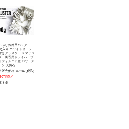
っぷりお徳用パック
00g入り ホワイトセージ
付きクラスター スマッジ
グ・薫香用ドライハーブ
リフォルニア産 パワース
ーン 天然石
常販売価格:
¥2,607
(税込)
,607
(税込)
 9 個