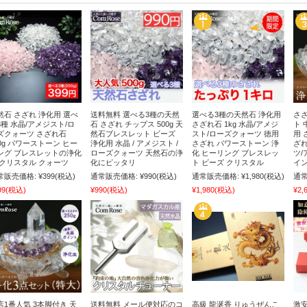
然石 さざれ 浄化用 選べ
送料無料 選べる3種の天然
選べる3種の天然石 浄化用
さざ
3種 水晶/アメジスト/ロ
石 さざれ チップス 500g 天
さざれ石 1kg 水晶/アメジ
ト 
ズクォーツ さざれ石
然石ブレスレット ビーズ
スト/ローズクォーツ 徳用
用 
00g パワーストーン ヒー
浄化用 水晶 / アメジスト /
さざれ パワーストーン 浄
ざれ
ング ブレスレットの浄化
ローズクォーツ 天然石の浄
化 ヒーリング ブレスレッ
ツ/
 クリスタル クォーツ
化にピッタリ
ト ビーズ クリスタル
イン
常販売価格:
¥399
(税込)
通常販売価格:
¥990
(税込)
通常販売価格:
¥1,980
(税込)
通常
99
(税込)
¥990
(税込)
¥1,980
(税込)
¥2,
店1番人気 3本脚付き 天
送料無料 メール便対応のコ
高級 龍涎香 りゅうぜんこ
激安