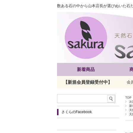
数ある石の中から山本店長が選びぬいた石
新着商品
【新規会員登録受付中】
会
TOP
次
新
天
さくらのFacebook
天