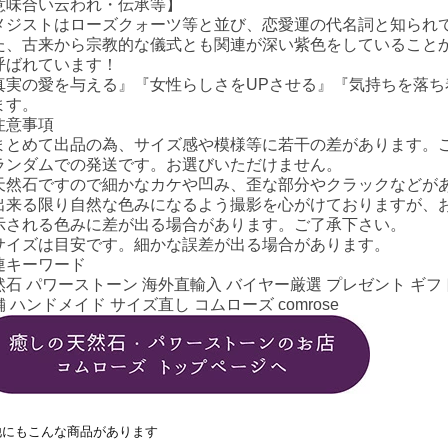
意味合い云われ・伝承等】
メジストはローズクォーツ等と並び、恋愛運の代名詞と知られ
た、古来から宗教的な儀式とも関連が深い紫色をしていること
呼ばれています！
真実の愛を与える』『女性らしさをUPさせる』『気持ちを落
ます。
注意事項
まとめて出品の為、サイズ感や模様等に若干の差があります。
ランダムでの発送です。お選びいただけません。
天然石ですので細かなカケや凹み、歪な部分やクラックなどが
出来る限り自然な色みになるよう撮影を心がけておりますが、
示される色みに差が出る場合があります。ご了承下さい。
サイズは目安です。細かな誤差が出る場合があります。
連キーワード
然石 パワーストーン 海外直輸入 バイヤー厳選 プレゼント ギフト
 ハンドメイド サイズ直し コムローズ comrose
他にもこんな商品があります