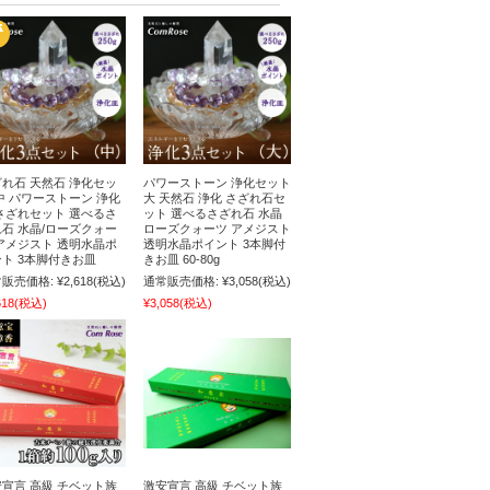
れ石 天然石 浄化セッ
パワーストーン 浄化セット
中 パワーストーン 浄化
大 天然石 浄化 さざれ石セ
さざれセット 選べるさ
ット 選べるさざれ石 水晶
石 水晶/ローズクォー
ローズクォーツ アメジスト
アメジスト 透明水晶ポ
透明水晶ポイント 3本脚付
ト 3本脚付きお皿
きお皿 60-80g
販売価格:
¥2,618
(税込)
通常販売価格:
¥3,058
(税込)
618
(税込)
¥3,058
(税込)
宣言 高級 チベット族
激安宣言 高級 チベット族