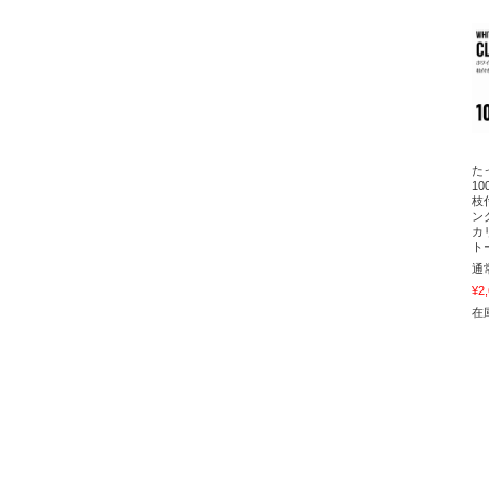
た
1
枝
ン
カ
ト
通
¥2
在庫