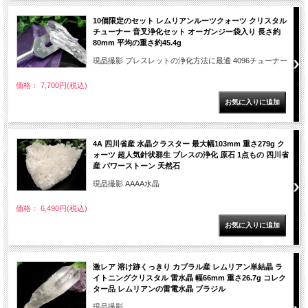
10個限定のセット レムリアンルーツクォーツ クリスタル
チューナー 音叉浄化セット オーガンジー袋入り 長さ約
80mm 平均の重さ約45.4g
現品撮影 ブレスレットの浄化方法に最適 4096チューナー
価格： 7,700円(税込)
4A 四川省産 水晶クラスター 最大幅103mm 重さ279g ク
ォーツ 超人気針状群生 ブレスの浄化 原石 1点もの 四川省
産 パワーストーン 天然石
現品撮影 AAAA水晶
価格： 6,490円(税込)
激レア 溶け跡くっきり カブラル産 レムリアン単結晶 ラ
イトニングクリスタル 雷水晶 幅66mm 重さ26.7g コレク
ター品 レムリアンの雷電水晶 ブラジル
現品撮影