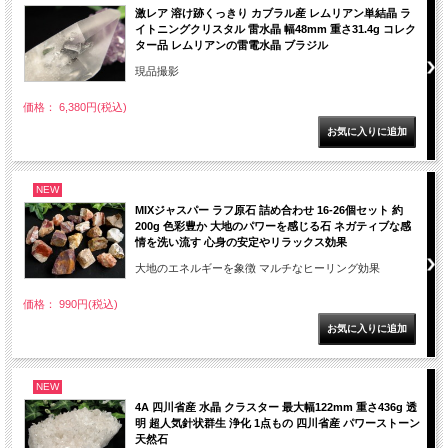
激レア 溶け跡くっきり カブラル産 レムリアン単結晶 ラ
イトニングクリスタル 雷水晶 幅48mm 重さ31.4g コレク
ター品 レムリアンの雷電水晶 ブラジル
現品撮影
価格： 6,380円(税込)
NEW
MIXジャスパー ラフ原石 詰め合わせ 16-26個セット 約
200g 色彩豊か 大地のパワーを感じる石 ネガティブな感
情を洗い流す 心身の安定やリラックス効果
大地のエネルギーを象徴 マルチなヒーリング効果
価格： 990円(税込)
NEW
4A 四川省産 水晶 クラスター 最大幅122mm 重さ436g 透
明 超人気針状群生 浄化 1点もの 四川省産 パワーストーン
天然石