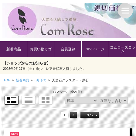
コムローズコラ
新着商品
お買い物カゴ
会員登録
マイページ
ム
【ショップからのお知らせ】
2025年9月27日（土）希少！レア天然石入荷しました。
TOP
>
新着商品
>
6月下旬
>
天然石クラスター・原石
1 / 2ページ
（全21件）
1
2
次へ
NEW