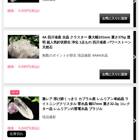
価格： 5,500円(税込)
4A 四川省産 水晶 クラスター 最大幅101mm 重さ375g 透
明 超人気針状群生 浄化 1点もの 四川省産 パワーストーン
天然石
無数のポイントが群生 現品撮影 AAAA水晶
価格： 8,690円(税込)
NEW
激レア 溶け跡くっきり カブラル産 レムリアン単結晶 ラ
イトニングクリスタル 雷水晶 幅57mm 重さ32.3g コレク
ター品 レムリアンの雷電水晶 ブラジル
現品撮影
価格： 6,600円(税込)
在庫切れ