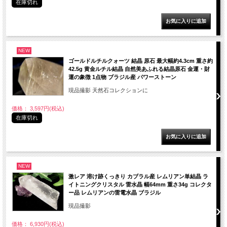
在庫切れ
NEW
ゴールドルチルクォーツ 結晶 原石 最大幅約4.3cm 重さ約
42.5g 黄金ルチル結晶 自然美あふれる結晶原石 金運・財
運の象徴 1点物 ブラジル産 パワーストーン
現品撮影 天然石コレクションに
価格： 3,597円(税込)
在庫切れ
NEW
激レア 溶け跡くっきり カブラル産 レムリアン単結晶 ラ
イトニングクリスタル 雷水晶 幅64mm 重さ34g コレクタ
ー品 レムリアンの雷電水晶 ブラジル
現品撮影
価格： 6,930円(税込)