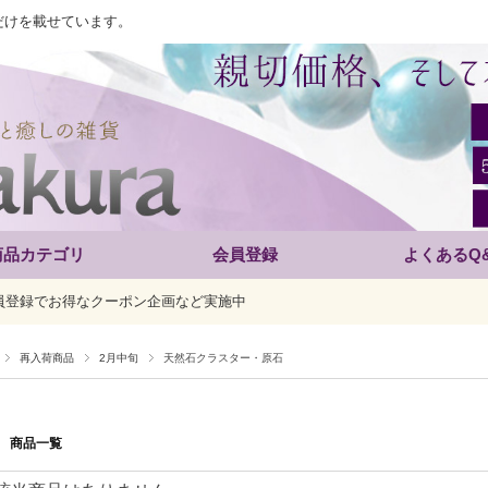
だけを載せています。
商品カテゴリ
会員登録
よくあるQ
員登録でお得なクーポン企画など実施中
再入荷商品
2月中旬
天然石クラスター・原石
商品一覧