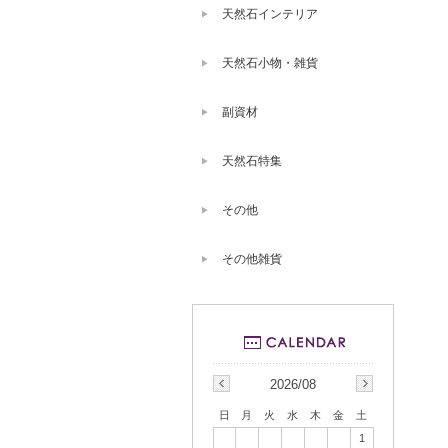
天然石インテリア
天然石小物・雑貨
副資材
天然石特集
その他
その他雑貨
2026/08
日
月
火
水
木
金
土
1