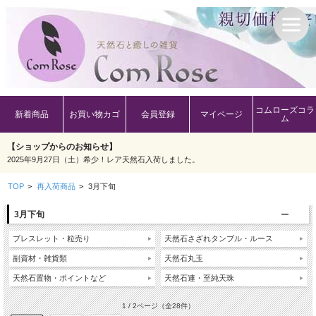
コムローズコラ
新着商品
お買い物カゴ
会員登録
マイページ
ム
【ショップからのお知らせ】
2025年9月27日（土）希少！レア天然石入荷しました。
TOP
>
再入荷商品
>
3月下旬
3月下旬
ブレスレット・粒売り
天然石さざれタンブル・ルース
副資材・雑貨類
天然石丸玉
天然石置物・ポイントなど
天然石連・至純天珠
1 / 2ページ
（全28件）