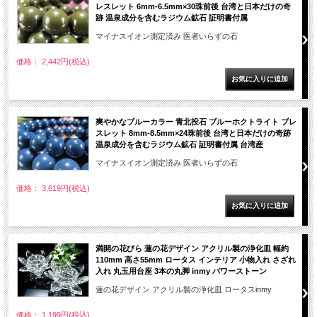
レスレット 6mm-6.5mm×30珠前後 台湾と日本だけの奇
跡 温泉成分を含むラジウム鉱石 証明書付属
マイナスイオン測定済み 医者いらずの石
価格： 2,442円(税込)
爽やかなブルーカラー 青北投石 ブルーホクトライト ブレ
スレット 8mm-8.5mm×24珠前後 台湾と日本だけの奇跡
温泉成分を含むラジウム鉱石 証明書付属 台湾産
マイナスイオン測定済み 医者いらずの石
価格： 3,619円(税込)
満開の花びら 蓮の花デザイン アクリル製の浄化皿 幅約
110mm 高さ55mm ロータス インテリア 小物入れ さざれ
入れ 丸玉用台座 3本の丸脚 inmy パワーストーン
蓮の花デザイン アクリル製の浄化皿 ロータスinmy
価格： 1,199円(税込)