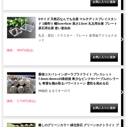
Sサイズ 天然石なんでも台座 マルチディスプレイスタン
ド 1個売り 幅5cm×5cm 高さ2.5cm 丸玉用台座 プレート
原石用台座 使い道自由
丸玉・原石・クラスター・プレート 多用途アクリルスタ
ンド
価格： 385円(税込)
最強コスパ レインボーラブラドライト ブレスレット
7.5mm-8mm×24珠前後 希少なピンクやパープルのシラー
も 希望を掴み取るパワーストーン 霊性を高める石
神秘的 まるでオーロラ
価格： 3,718円(税込)
癒しのグリーンカラー 緑北投石 グリーンホクトライト ブ