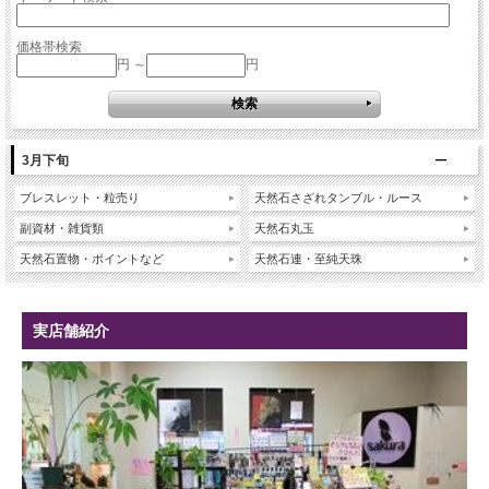
価格帯検索
円 ～
円
3月下旬
ブレスレット・粒売り
天然石さざれタンブル・ルース
副資材・雑貨類
天然石丸玉
天然石置物・ポイントなど
天然石連・至純天珠
実店舗紹介