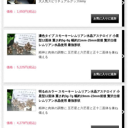
大人気スピリチュアルグッズinmy
価格： 1,650円(税込)
濃色タイプ スモーキーレムリアン水晶アステロイド 小星
型12面体 重さ約5g-8g 幅約21mm-25mm前後 贅沢仕様
レムリアン水晶使用 最強形状
精神と肉体の調整に 五芒星と六芒星と正十二面体を兼ね
備える
価格： 5,225円(税込)
明るめカラー スモーキー レムリアン水晶アステロイド 小
星型12面体 重さ約3g-7g 幅約19mm-23mm前後 贅沢仕様
レムリアン水晶使用 最強形状
精神と肉体の調整に 五芒星と六芒星と正十二面体を兼ね
備える
価格： 4,279円(税込)