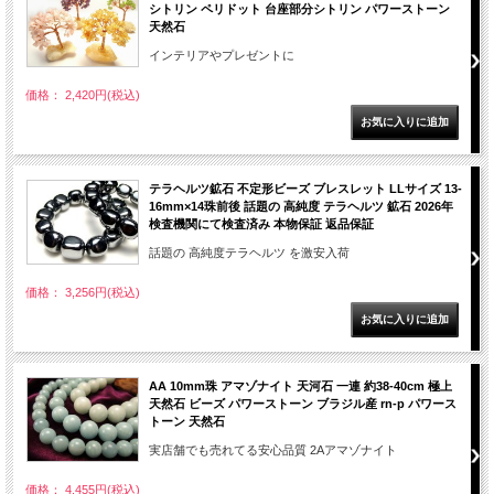
シトリン ペリドット 台座部分シトリン パワーストーン
天然石
インテリアやプレゼントに
価格： 2,420円(税込)
テラヘルツ鉱石 不定形ビーズ ブレスレット LLサイズ 13-
16mm×14珠前後 話題の 高純度 テラヘルツ 鉱石 2026年
検査機関にて検査済み 本物保証 返品保証
話題の 高純度テラヘルツ を激安入荷
価格： 3,256円(税込)
AA 10mm珠 アマゾナイト 天河石 一連 約38-40cm 極上
天然石 ビーズ パワーストーン ブラジル産 rn-p パワース
トーン 天然石
実店舗でも売れてる安心品質 2Aアマゾナイト
価格： 4,455円(税込)