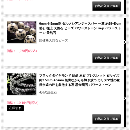
6mm-6.5mm珠 ダルメシアンジャスパー 一連 約38-40cm
碧石 極上 天然石 ビーズ パワーストーン rn-p パワースト
ーン 天然石
卸価格天然石ビーズ
価格： 1,278円(税込)
ブラックダイヤモンド 結晶 原石 ブレスレット 石サイズ
約3.5mm-4.5mm 無骨ながらも輝き放つ カリスマ性の象
徴永遠の絆を象徴する石 黒金剛石 パワーストーン
4月の誕生石
価格： 10,164円(税込)
在庫切れ