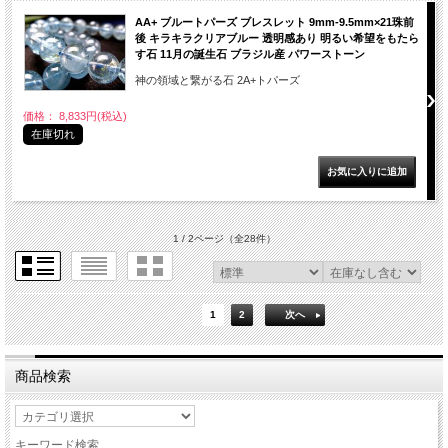
AA+ ブルートパーズ ブレスレット 9mm-9.5mm×21珠前
後 キラキラクリアブルー 透明感あり 明るい希望をもたら
す石 11月の誕生石 ブラジル産 パワーストーン
神の領域と繋がる石 2A+トパーズ
価格： 8,833円(税込)
在庫切れ
1 / 2ページ
（全28件）
1
2
次へ
商品検索
キーワード検索