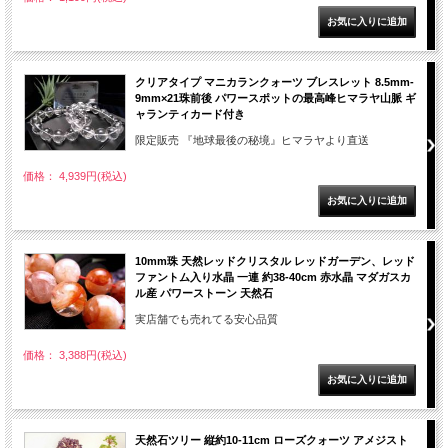
クリアタイプ マニカランクォーツ ブレスレット 8.5mm-
9mm×21珠前後 パワースポットの最高峰ヒマラヤ山脈 ギ
ャランティカード付き
限定販売 『地球最後の秘境』ヒマラヤより直送
価格： 4,939円(税込)
10mm珠 天然レッドクリスタル レッドガーデン、レッド
ファントム入り水晶 一連 約38-40cm 赤水晶 マダガスカ
ル産 パワーストーン 天然石
実店舗でも売れてる安心品質
価格： 3,388円(税込)
天然石ツリー 縦約10-11cm ローズクォーツ アメジスト