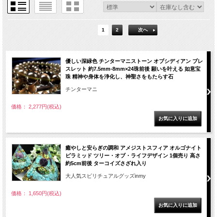
1
2
次へ
優しい深緑色 チンターマニストーン オブシディアン ブレ
スレット 約7.5mm-8mm×24珠前後 願いを叶える 如意宝
珠 精神や身体を浄化し、神聖さをもたらす石
チンターマニ
価格： 2,277円(税込)
癒やしと安らぎの調和 アメジストスフィア オルゴナイト
ピラミッド ツリー・オブ・ライフデザイン 1個売り 高さ
約5cm前後 ターコイズさざれ入り
大人気スピリチュアルグッズinmy
価格： 1,650円(税込)