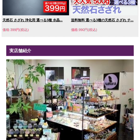
天然石 さざれ 浄化用 選べる3種 水晶...
送料無料 選べる3種の天然石 さざれ チ...
価格:399円(税込)
価格:990円(税込)
実店舗紹介