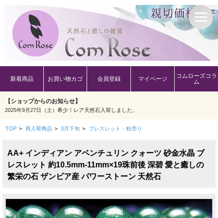
コムローズコラ
新着商品
お買い物カゴ
会員登録
マイページ
ム
【ショップからのお知らせ】
2025年9月27日（土）希少！レア天然石入荷しました。
TOP
>
再入荷商品
>
3月下旬
>
ブレスレット・粒売り
AA+ インディアン アベンチュリン クォーツ 砂金水晶 ブ
レスレット 約10.5mm-11mm×19珠前後 深碧 愛と癒しの
繁栄の石 ザンビア産 パワーストーン 天然石