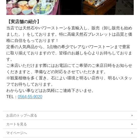
【実店舗の紹介】
当店では天然石やパワーストーンを直輸入し、販売（卸し販売も始め
ました。）をしております。特に高級天然石ブレスレットは品質と価
格に自信をもっております！
定番の人気商品から、1点物の希少でレアなパワーストーンまで豊富
に取り揃えておりますので、皆様のお越しを心よりお待ちしておりま
す。
ご来店いただけます際にはお電話にてご希望のご来店日時をお知らせ
くだきますと、準備などの対応をさせていただきます。
※観葉植物を多く置き、石によい環境と明るい店作り、明るいスタッ
フでお待ちしております。
わからない事などはお気軽にご連絡下さいませ。
TEL：
0564-55-9020
お店のトップへ戻る
カートを見る
マイページへ