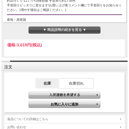
約10.5ミリ-11ミリ×19珠前後 手首周り約17.0cm
手首回りピッタリに直せます!お買い上げ後コメント欄にて手首回りをお知らせく
ださい。(増やす場合はご相談ください。)
産地・原産国
ザンビア産
▼ 商品説明の続きを見る ▼
グレードなど
価格:
3,619円
(税込)
2A+
名称など
注文
インディアンアベンチュリン 砂金水晶
商品説明
在庫
在庫切れ
アベンチュリン ブレスレット
激安！インディアンアベンチュリンブレスレットが入荷！！
アベンチュリンにはいくつかのカラーバリエーションがあり、フックサイト（ク
ロム雲母）などによって緑色に変化したものをグリーンアベンチュリンと呼びま
す。
フックサイトの雲母結晶が石英中に入り、フックサイトの結晶構造によりキラキ
返品についての詳細はこちら
ラと輝くアベンチュレッセンス効果が見られます。
このきらきらタイプのアベンチュリンはシャイニングアベンチュリンとも呼ばれ
お問い合わせ
ています。