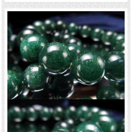
高級感あるディープグリーンは大変お勧めです！
【意味合い云われ・伝承等】
「リラックスの石」と呼ばれる、やわらかいエネルギーを持ちイライラや不安を
抑え、ストレスを癒す効果が高いとされています。
また自律神経のバランスを整えてイラつきを抑え、冷静な判断力や集中力、記憶
力を高める効果があるとも言われています。
ご注意事項
※天然石ですのでカケや凹み、歪な部分やクラックなどがあります。
※天然石商品には色みに個体差があります。
また出来る限り自然な色みになるよう撮影を心がけておりますが、お使いのディ
スプレイ環境によって表示される色みに差が出る場合があります。ご了承くださ
い。
※ブレスレット、連商品は一連状態での仕入れとなっておりますので歪な珠が含
まれていることがあります。
※サイズは目安です。 細かな誤差が出る場合があります。
関連キーワード
天然石 パワーストーン 海外直輸入 バイヤー厳選 プレゼント ギフト メンズ レデ
ィース 卸し 卸価格 実店舗 ハンドメイド サイズ直し コムローズ comrose