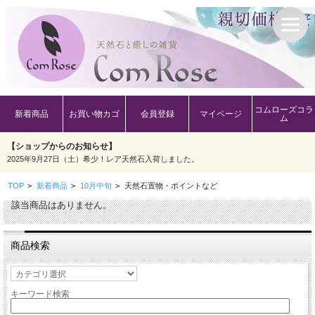
コムローズコラ
新着商品
お買い物カゴ
会員登録
マイページ
ム
【ショップからのお知らせ】
2025年9月27日（土）希少！レア天然石入荷しました。
TOP
>
新着商品
>
10月中旬
>
天然石置物・ポイントなど
該当商品はありません。
商品検索
キーワード検索