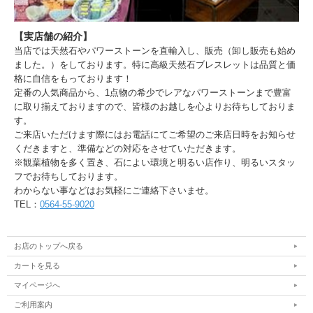
【実店舗の紹介】
当店では天然石やパワーストーンを直輸入し、販売（卸し販売も始め
ました。）をしております。特に高級天然石ブレスレットは品質と価
格に自信をもっております！
定番の人気商品から、1点物の希少でレアなパワーストーンまで豊富
に取り揃えておりますので、皆様のお越しを心よりお待ちしておりま
す。
ご来店いただけます際にはお電話にてご希望のご来店日時をお知らせ
くだきますと、準備などの対応をさせていただきます。
※観葉植物を多く置き、石によい環境と明るい店作り、明るいスタッ
フでお待ちしております。
わからない事などはお気軽にご連絡下さいませ。
TEL：
0564-55-9020
お店のトップへ戻る
カートを見る
マイページへ
ご利用案内