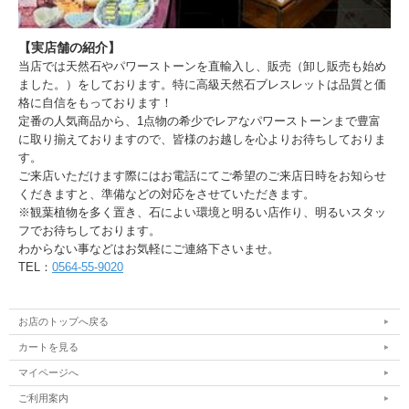
【実店舗の紹介】
当店では天然石やパワーストーンを直輸入し、販売（卸し販売も始め
ました。）をしております。特に高級天然石ブレスレットは品質と価
格に自信をもっております！
定番の人気商品から、1点物の希少でレアなパワーストーンまで豊富
に取り揃えておりますので、皆様のお越しを心よりお待ちしておりま
す。
ご来店いただけます際にはお電話にてご希望のご来店日時をお知らせ
くだきますと、準備などの対応をさせていただきます。
※観葉植物を多く置き、石によい環境と明るい店作り、明るいスタッ
フでお待ちしております。
わからない事などはお気軽にご連絡下さいませ。
TEL：
0564-55-9020
お店のトップへ戻る
カートを見る
マイページへ
ご利用案内