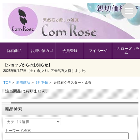
コムローズコラ
新着商品
お買い物カゴ
会員登録
マイページ
ム
【ショップからのお知らせ】
2025年9月27日（土）希少！レア天然石入荷しました。
TOP
>
新着商品
>
8月下旬
>
天然石クラスター・原石
該当商品はありません。
商品検索
キーワード検索