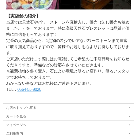
【実店舗の紹介】
当店では天然石やパワーストーンを直輸入し、販売（卸し販売も始め
ました。）をしております。特に高級天然石ブレスレットは品質と価
格に自信をもっております！
定番の人気商品から、1点物の希少でレアなパワーストーンまで豊富
に取り揃えておりますので、皆様のお越しを心よりお待ちしておりま
す。
ご来店いただけます際にはお電話にてご希望のご来店日時をお知らせ
くだきますと、準備などの対応をさせていただきます。
※観葉植物を多く置き、石によい環境と明るい店作り、明るいスタッ
フでお待ちしております。
わからない事などはお気軽にご連絡下さいませ。
TEL：
0564-55-9020
お店のトップへ戻る
カートを見る
マイページへ
ご利用案内