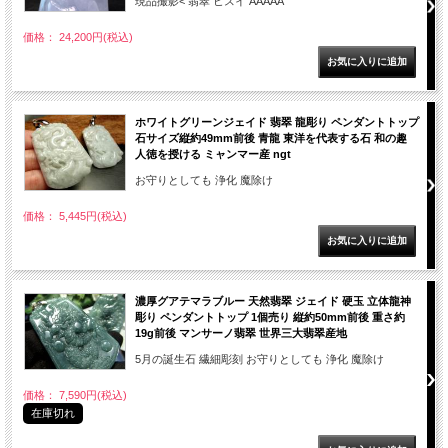
現品撮影< 翡翠 ヒスイ AAAAA
価格： 24,200円(税込)
ホワイトグリーンジェイド 翡翠 龍彫り ペンダントトップ
石サイズ縦約49mm前後 青龍 東洋を代表する石 和の趣
人徳を授ける ミャンマー産 ngt
お守りとしても 浄化 魔除け
価格： 5,445円(税込)
濃厚グアテマラブルー 天然翡翠 ジェイド 硬玉 立体龍神
彫り ペンダントトップ 1個売り 縦約50mm前後 重さ約
19g前後 マンサーノ翡翠 世界三大翡翠産地
5月の誕生石 繊細彫刻 お守りとしても 浄化 魔除け
価格： 7,590円(税込)
在庫切れ