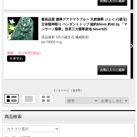
最高品質 濃厚グアテマラブルー 天然翡翠 ジェイド(硬玉)
立体龍神彫り ペンダントトップ 縦約65mm 約42.2g 「マ
ンサーノ翡翠」世界三大翡翠産地 Silver925
現品撮影 5月の誕生石 繊細彫刻
pe-79302-n-g
価格： 21,230円(税込)
在庫切れ
1 / 1ページ
（全4件）
商品検索