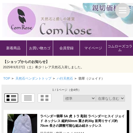
コムローズコラ
新着商品
お買い物カゴ
会員登録
マイページ
ム
【ショップからのお知らせ】
2025年9月27日（土）希少！レア天然石入荷しました。
TOP
>
天然石ペンダントトップ
>
ハ行天然石
>
翡翠（ジェイド）
1 / 1ページ
（全4件）
ラベンダー翡翠 5A 虎 トラ 彫刻 ラベンダーヒスイ ジェイ
ド ネックレス 縦約50mm 重さ約30g 首周りサイズ約
70cm 長さの調整可能な組み紐ネックレス