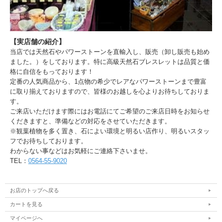
【実店舗の紹介】
当店では天然石やパワーストーンを直輸入し、販売（卸し販売も始め
ました。）をしております。特に高級天然石ブレスレットは品質と価
格に自信をもっております！
定番の人気商品から、1点物の希少でレアなパワーストーンまで豊富
に取り揃えておりますので、皆様のお越しを心よりお待ちしておりま
す。
ご来店いただけます際にはお電話にてご希望のご来店日時をお知らせ
くだきますと、準備などの対応をさせていただきます。
※観葉植物を多く置き、石によい環境と明るい店作り、明るいスタッ
フでお待ちしております。
わからない事などはお気軽にご連絡下さいませ。
TEL：
0564-55-9020
お店のトップへ戻る
カートを見る
マイページへ