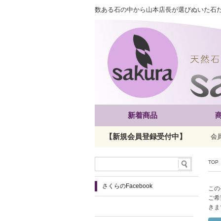
数ある石の中から山本店長が選びぬいた石
新着商品
【新規会員登録受付中】
会
TOP
さくらのFacebook
この
ご希
きま