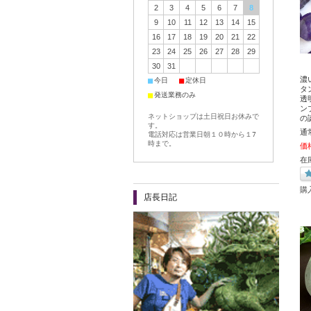
2
3
4
5
6
7
8
9
10
11
12
13
14
15
16
17
18
19
20
21
22
23
24
25
26
27
28
29
30
31
濃
■
■
今日
定休日
タ
■
発送業務のみ
透
ン
ネットショップは土日祝日お休みで
の
す。
通
電話対応は営業日朝１０時から１7
時まで。
価
在庫
購
店長日記