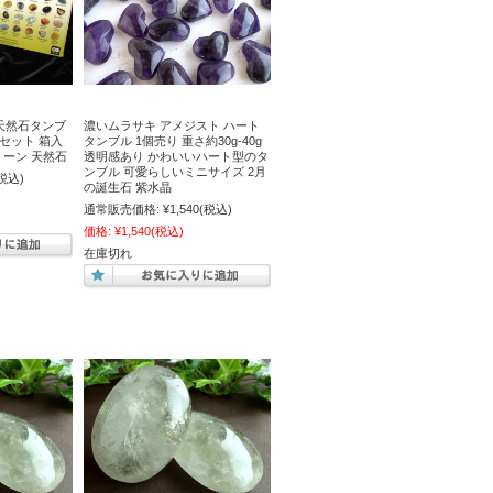
es 天然石タンブ
濃いムラサキ アメジスト ハート
ルセット 箱入
タンブル 1個売り 重さ約30g-40g
ストーン 天然石
透明感あり かわいいハート型のタ
ンブル 可愛らしいミニサイズ 2月
税込)
の誕生石 紫水晶
通常販売価格:
¥1,540
(税込)
価格:
¥1,540
(税込)
在庫切れ