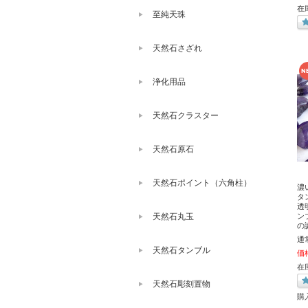
在
至純天珠
天然石さざれ
浄化用品
天然石クラスター
天然石原石
天然石ポイント（六角柱）
濃
タ
透
ン
天然石丸玉
の
通
天然石タンブル
価
在庫
天然石彫刻置物
購