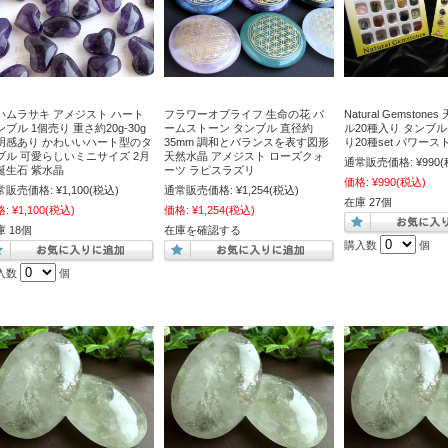
いムラサキ アメジスト ハート
フラワーオブライフ 生命の花 パ
Natural Gemston
ンブル 1個売り 重さ約20g-30g
ームストーン タンブル 直径約
ル20種入り タンブ
明感あり かわいいハート型のタ
35mm 調和とバランスを表す図形
り20種set パワー
ブル 可愛らしいミニサイズ 2月
天然水晶 アメジスト ローズクォ
通常販売価格:
¥990
(
誕生石 紫水晶
ーツ ラピスラズリ
価格:
¥990
(税込)
常販売価格:
¥1,100
(税込)
通常販売価格:
¥1,254
(税込)
在庫 27個
格:
¥1,100
(税込)
価格:
¥1,254
(税込)
 18個
在庫を確認する
購入数
個
入数
個