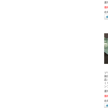
通
価
在
プ
個
晶
く
ン
通
価
在