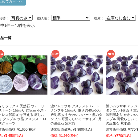
切替：
並び順：
在庫：
件中1件～40件を表示
商品一覧
をリラックス 天然石 ウォーリ
濃いムラサキ アメジスト ハート
濃いムラサキ アメジ
ストーン 1個売り 約5cm 不満・
タンブル 1個売り 重さ約40g-50g
タンブル 1個売り 重さ
トレス解消 心を整える 癒しお
透明感あり かわいいハート型のタ
透明感あり かわい
り タンブル 水晶 アメジスト ロ
ンブル 可愛らしいミニサイズ 2月
ンブル 可愛らしいミ
ズクォーツ
の誕生石 紫水晶
の誕生石 紫水晶
常販売価格:
¥1,650
(税込)
通常販売価格:
¥1,980
(税込)
通常販売価格:
¥770
(
格:
¥1,650
(税込)
価格:
¥1,980
(税込)
価格:
¥770
(税込)