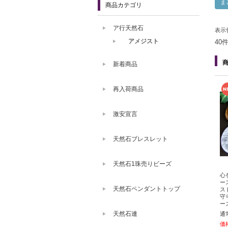
商品カテゴリ
ア行天然石
表示
アメジスト
40
新着商品
再入荷商品
激安宣言
天然石ブレスレット
天然石1珠売りビーズ
心
ー
天然石ペンダントトップ
ス
守
ー
天然石連
通
価