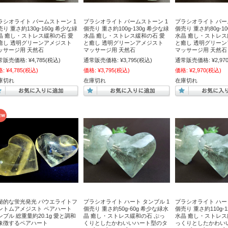
ラシオライト パームストーン 1
プラシオライト パームストーン 1
プラシオライト パー
り 重さ約130g-160g 希少な緑
個売り 重さ約100g-130g 希少な緑
個売り 重さ約80g-1
晶 癒し・ストレス緩和の石 愛
水晶 癒し・ストレス緩和の石 愛
水晶 癒し・ストレス
癒し 透明グリーンアメジスト
と癒し 透明グリーンアメジスト
と癒し 透明グリー
ッサージ用 天然石
マッサージ用 天然石
マッサージ用 天然石
常販売価格:
¥4,785
(税込)
通常販売価格:
¥3,795
(税込)
通常販売価格:
¥2,97
格:
¥4,785
(税込)
価格:
¥3,795
(税込)
価格:
¥2,970
(税込)
庫切れ
在庫切れ
在庫切れ
秘的な蛍光発光 パウエライトフ
プラシオライト ハート タンブル 1
プラシオライト ハート
ントムアメジスト ペアハート
個売り 重さ約50g-60g 希少な緑水
個売り 重さ約110g-1
ンブル 総重量約20.1g 愛と調和
晶 癒し・ストレス緩和の石 ぷっ
水晶 癒し・ストレス
象徴するペアハート
くりとしたかわいいハート型のタ
っくりとしたかわい