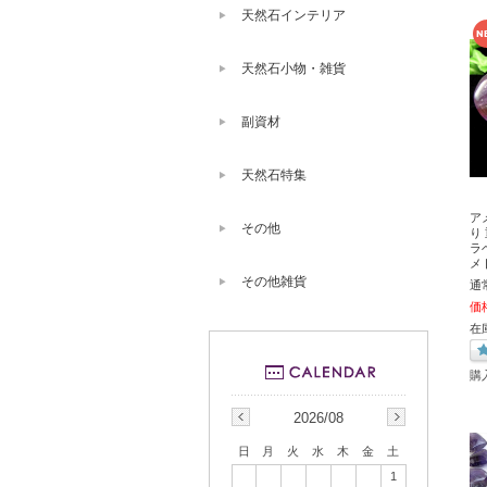
天然石インテリア
天然石小物・雑貨
副資材
天然石特集
ア
その他
り
ラ
メ
その他雑貨
通
価
在
購
2026/08
日
月
火
水
木
金
土
1