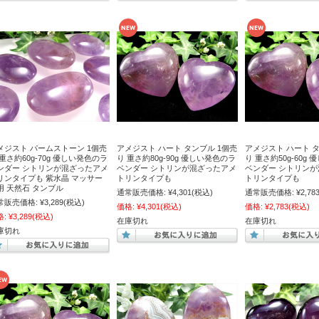
メジスト パームストーン 1個売
アメジスト ハート タンブル 1個売
アメジスト ハート タ
 重さ約60g-70g 優しい発色のラ
り 重さ約80g-90g 優しい発色のラ
り 重さ約50g-60g
ンダー シトリンが混ざったアメ
ベンダー シトリンが混ざったアメ
ベンダー シトリン
リンタイプも 紫水晶 マッサー
トリンタイプも
トリンタイプも
用 天然石 タンブル
通常販売価格:
¥4,301
(税込)
通常販売価格:
¥2,78
常販売価格:
¥3,289
(税込)
価格:
¥4,301
(税込)
価格:
¥2,783
(税込)
格:
¥3,289
(税込)
在庫切れ
在庫切れ
庫切れ