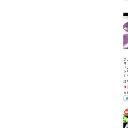
ア
り
ベ
ト
ジ
通
価
在