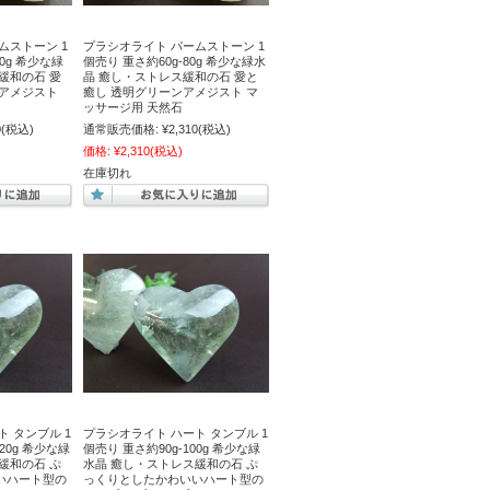
ムストーン 1
プラシオライト パームストーン 1
00g 希少な緑
個売り 重さ約60g-80g 希少な緑水
緩和の石 愛
晶 癒し・ストレス緩和の石 愛と
ンアメジスト
癒し 透明グリーンアメジスト マ
ッサージ用 天然石
0
(税込)
通常販売価格:
¥2,310
(税込)
価格:
¥2,310
(税込)
在庫切れ
 タンブル 1
プラシオライト ハート タンブル 1
20g 希少な緑
個売り 重さ約90g-100g 希少な緑
緩和の石 ぷ
水晶 癒し・ストレス緩和の石 ぷ
いハート型の
っくりとしたかわいいハート型の