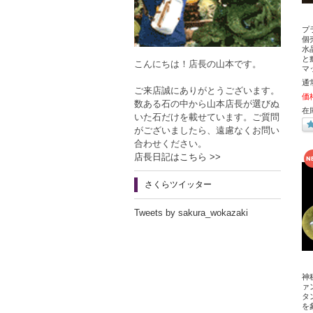
プ
個売
水
と
こんにちは！店長の山本です。
マ
通
ご来店誠にありがとうございます。
価
数ある石の中から山本店長が選びぬ
在
いた石だけを載せています。ご質問
がございましたら、遠慮なくお問い
合わせください。
店長日記はこちら >>
さくらツイッター
Tweets by sakura_wokazaki
神
ァ
タ
を