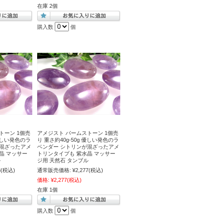
在庫 2個
購入数
個
トーン 1個売
アメジスト パームストーン 1個売
 優しい発色のラ
り 重さ約40g-50g 優しい発色のラ
が混ざったアメ
ベンダー シトリンが混ざったアメ
晶 マッサー
トリンタイプも 紫水晶 マッサー
ル
ジ用 天然石 タンブル
3
(税込)
通常販売価格:
¥2,277
(税込)
価格:
¥2,277
(税込)
在庫 1個
購入数
個