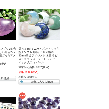
ンブル 1個売
選べる8種 ミニサイズ ぷっくり月
 優しい発色のラ
型タンブル 1個売り 最大幅約
が混ざったアメ
30mm前後 アメジスト 水晶 ラピ
スラズリ フローライト シンセテ
ィック 人工 オパール
9
(税込)
通常販売価格:
¥682
(税込)
価格:
¥682
(税込)
在庫を確認する