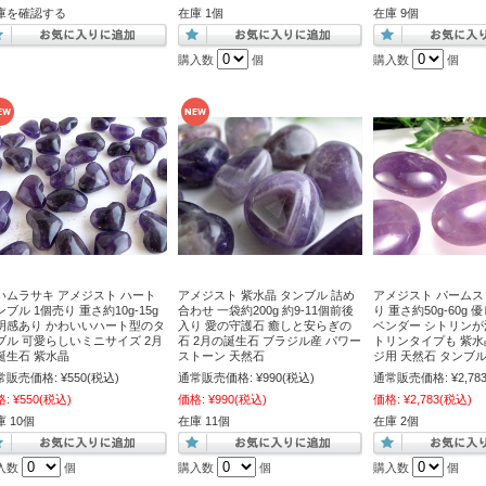
庫を確認する
在庫 1個
在庫 9個
購入数
個
購入数
個
いムラサキ アメジスト ハート
アメジスト 紫水晶 タンブル 詰め
アメジスト パームス
ンブル 1個売り 重さ約10g-15g
合わせ 一袋約200g 約9-11個前後
り 重さ約50g-60g
明感あり かわいいハート型のタ
入り 愛の守護石 癒しと安らぎの
ベンダー シトリン
ブル 可愛らしいミニサイズ 2月
石 2月の誕生石 ブラジル産 パワー
トリンタイプも 紫水
誕生石 紫水晶
ストーン 天然石
ジ用 天然石 タンブ
常販売価格:
¥550
(税込)
通常販売価格:
¥990
(税込)
通常販売価格:
¥2,78
格:
¥550
(税込)
価格:
¥990
(税込)
価格:
¥2,783
(税込)
 10個
在庫 11個
在庫 2個
入数
個
購入数
個
購入数
個