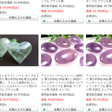
ンブル ブラジル産
タンブル ブラジル産
常販売価格:
¥5,940
(税込)
通常販売価格:
¥1,815
(税込)
通常販売価格:
¥3,79
格:
¥5,940
(税込)
価格:
¥1,815
(税込)
価格:
¥3,795
(税込)
庫切れ
在庫切れ
在庫切れ
ラシオライト ハート タンブル 1
アメジスト パームストーン 1個売
アメジスト パームス
売り 重さ約70g-80g 希少な緑水
り 重さ約90g-100g 優しい発色の
り 重さ約80g-90g
 癒し・ストレス緩和の石 ぷっ
ラベンダー シトリンが混ざったア
ベンダー シトリン
りとしたかわいいハート型のタ
メトリンタイプも 紫水晶 マッサ
トリンタイプも 紫水
ブル ブラジル産
ージ用 天然石 タンブル
ジ用 天然石 タンブ
常販売価格:
¥2,475
(税込)
通常販売価格:
¥4,807
(税込)
通常販売価格:
¥4,30
格:
¥2,475
(税込)
価格:
¥4,807
(税込)
価格:
¥4,301
(税込)
庫切れ
在庫切れ
在庫切れ