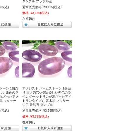
タンブル ブラジル産
5
(税込)
通常販売価格:
¥3,135
(税込)
価格:
¥3,135
(税込)
在庫切れ
トーン 1個売
アメジスト パームストーン 1個売
 優しい発色のラ
り 重さ約70g-80g 優しい発色のラ
が混ざったアメ
ベンダー シトリンが混ざったアメ
晶 マッサー
トリンタイプも 紫水晶 マッサー
ル
ジ用 天然石 タンブル
1
(税込)
通常販売価格:
¥3,795
(税込)
価格:
¥3,795
(税込)
在庫切れ