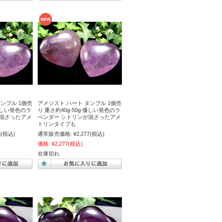
ンブル 1個売
アメジスト ハート タンブル 1個売
 優しい発色のラ
り 重さ約40g-50g 優しい発色のラ
が混ざったアメ
ベンダー シトリンが混ざったアメ
トリンタイプも
3
(税込)
通常販売価格:
¥2,277
(税込)
価格:
¥2,277
(税込)
在庫切れ