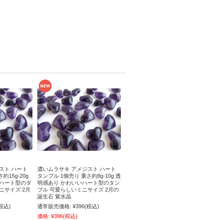
スト ハート
濃いムラサキ アメジスト ハート
約15g-20g
タンブル 1個売り 重さ約8g-10g 透
いハート型のタ
明感あり かわいいハート型のタン
ニサイズ 2月
ブル 可愛らしいミニサイズ 2月の
誕生石 紫水晶
税込)
通常販売価格:
¥396
(税込)
価格:
¥396
(税込)