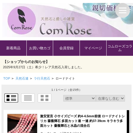
コムローズコラ
新着商品
お買い物カゴ
会員登録
マイページ
ム
【ショップからのお知らせ】
2025年9月27日（土）希少！レア天然石入荷しました。
TOP
>
天然石連
>
ラ行天然石
>
ロードナイト
1 / 1ページ
（全15件）
激安宣言 小サイズビーズ 約4-4.5mm前後 ロードナイトシ
リカ 薔薇輝石 多面カット連 一連 約37-39cm キラキラ多
面カット 薔薇輝石と水晶の混合石