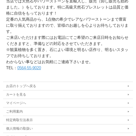
当店では天然石やパワーストーンを直輸入し、販売（卸し販売も始め
ました。）をしております。特に高級天然石ブレスレットは品質と価
格に自信をもっております！
定番の人気商品から、1点物の希少でレアなパワーストーンまで豊富
に取り揃えておりますので、皆様のお越しを心よりお待ちしておりま
す。
ご来店いただけます際にはお電話にてご希望のご来店日時をお知らせ
くだきますと、準備などの対応をさせていただきます。
※観葉植物を多く置き、石によい環境と明るい店作り、明るいスタッ
フでお待ちしております。
わからない事などはお気軽にご連絡下さいませ。
TEL：
0564-55-9020
お店のトップへ戻る
カートを見る
マイページへ
ご利用案内
特定商取引法表示
個人情報の取扱い