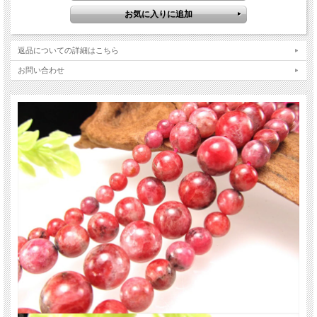
スメです。
【意味合い云われ・伝承等】
ロードナイトは友愛を象徴する石と云われています。
返品についての詳細はこちら
すべてを包み込むような愛のエネルギーをもち、友人や家族、その他の人々に対
して包容力と寛大な心を持って接することができるようサポートしてくれると云
お問い合わせ
われています。
また、肉体のエネルギーを活性化させ新陳代謝を促す力があり、怪我をした時の
細胞の再生や体の回復を助けるとも云われています。
ご注意事項
※サイズは目安です。 細かな誤差が出る場合があります。
※天然石ですので細かなカケや凹み、歪な部分やクラックなどがある場合があり
ます。
※連商品は一連状態での仕入れとなっておりますので歪な珠が含まれていること
があります。
※連商品は1連に付き最大で3珠ほど仕様の異なる珠が混ざっていることがありま
す。
※天然石商品には色みに個体差があります。 また出来る限り自然な色みになるよ
う撮影を心がけておりますが、お使いのディスプレイ環境によって表示される色
みに差が出る場合があります。
ご了承ください。
関連キーワード
天然石 パワーストーン 海外直輸入 バイヤー厳選 プレゼント ギフト メンズ レデ
ィース 卸し 卸価格 実店舗 ハンドメイド サイズ直し コムローズ comrose