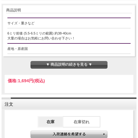
商品説明
サイズ・重さなど
6ミリ前後 (5.5-6.5ミリの範囲) 約38-40cm
大量の場合はお気軽にお問い合わせ下さい！
産地・原産国
ブラジル産
▼ 商品説明の続きを見る ▼
グレードなど
-
価格:
1,694円
(税込)
名称など
ロードナイトシリカ【薔薇輝石】
注文
商品説明
花を連想させるような明るいピンク色が、華やかで艶やかな色味をしています。
在庫
在庫切れ
透明感のあるクォーツ部分がミルクカラーを含んでいたり、わずかにブラウンが
かって見える色味が、天然石らしさを物語っています。
女性の魅力を引き立てる美しいブレスレットとして、また、お守りとしてもオス