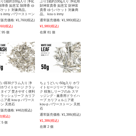
り1箱約100g入り 浄化
ぷり1箱約100g入り 浄化用
除障香 如意宝 除障香 ゆ
財神富貴香 如意宝 財神富
パケット 対象商品。
貴香 ゆうパケット 対象商
u-s inmy パワーストーン
品。 kou-s inmy
販売価格:
¥1,760
(税込)
通常販売価格:
¥1,980
(税込)
760
(税込)
¥1,980
(税込)
 95 個
在庫 81 個
い得30グラム入り 浄
ちょうどいい50g入り ホワ
用ホワイトセージ クラッ
イトセージリーフ 50gパッ
ュタイプ 焚きやすく便利
ク 枝無しリーフのみ スマ
クラッシュリーフ カリフ
ッジング・薫香用ドライハ
ニア産 kou-p パワース
ーブ カリフォルニア産
ン 天然石
kou-p パワーストーン 天然
石
販売価格:
¥462
(税込)
通常販売価格:
¥1,386
(税込)
2
(税込)
¥1,386
(税込)
 5 個
在庫 2 個