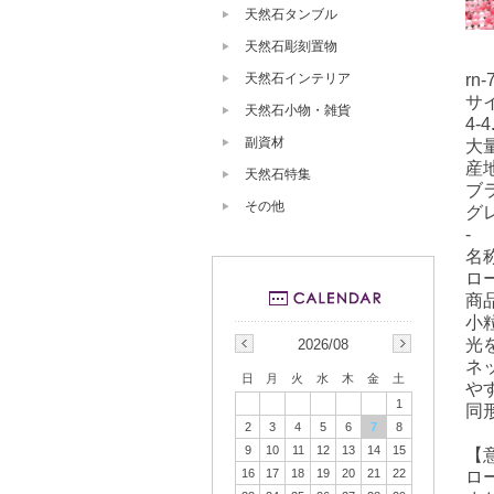
天然石タンブル
天然石彫刻置物
天然石インテリア
rn-
サ
天然石小物・雑貨
4-
副資材
大
産
天然石特集
ブ
その他
グ
-
名
ロ
商
小
光
2026/08
ネ
日
月
火
水
木
金
土
や
1
同
2
3
4
5
6
7
8
9
10
11
12
13
14
15
【
16
17
18
19
20
21
22
ロ