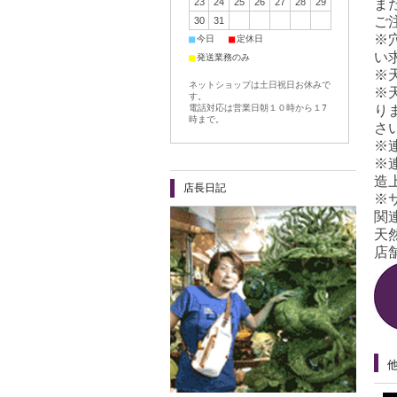
23
24
25
26
27
28
29
ま
ご
30
31
※
■
■
今日
定休日
い
■
発送業務のみ
※
ネットショップは土日祝日お休みで
※
す。
電話対応は営業日朝１０時から１7
り
時まで。
さ
※
※
造
店長日記
※
関
天
店舗