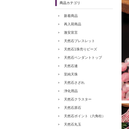
商品カテゴリ
新着商品
再入荷商品
激安宣言
天然石ブレスレット
天然石1珠売りビーズ
天然石ペンダントトップ
天然石連
至純天珠
天然石さざれ
浄化用品
天然石クラスター
天然石原石
天然石ポイント（六角柱）
天然石丸玉