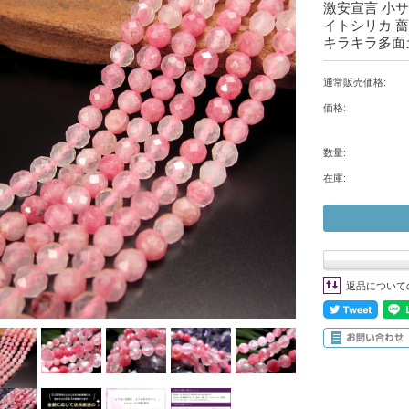
激安宣言 小サ
イトシリカ 薔
キラキラ多面
通常販売価格:
価格:
数量:
在庫:
返品について