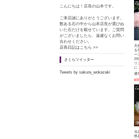
こんにちは！店長の山本です。
ご来店誠にありがとうございます。
数ある石の中から山本店長が選びぬ
いた石だけを載せています。ご質問
がございましたら、遠慮なくお問い
合わせください。
天
店長日記はこちら >>
る
ー
2
さくらツイッター
リ
に
Tweets by sakura_wokazaki
通
¥3
当
然