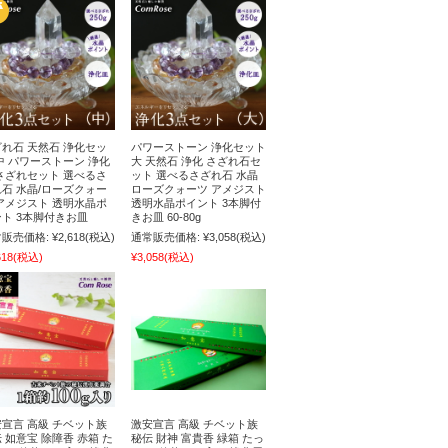
れ石 天然石 浄化セッ
パワーストーン 浄化セット
中 パワーストーン 浄化
大 天然石 浄化 さざれ石セ
さざれセット 選べるさ
ット 選べるさざれ石 水晶
石 水晶/ローズクォー
ローズクォーツ アメジスト
アメジスト 透明水晶ポ
透明水晶ポイント 3本脚付
ト 3本脚付きお皿
きお皿 60-80g
販売価格:
¥2,618
(税込)
通常販売価格:
¥3,058
(税込)
618
(税込)
¥3,058
(税込)
宣言 高級 チベット族
激安宣言 高級 チベット族
 如意宝 除障香 赤箱 た
秘伝 財神 富貴香 緑箱 たっ