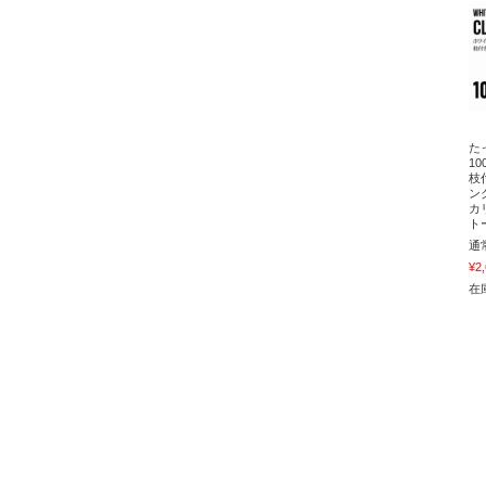
た
1
枝
ン
カ
ト
通
¥2
在庫