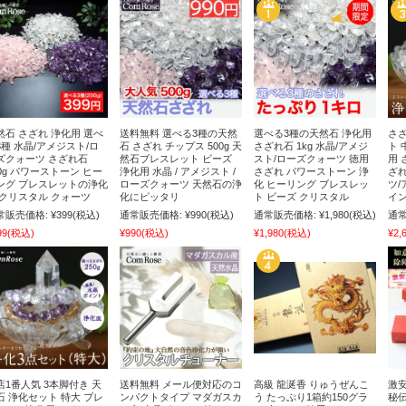
然石 さざれ 浄化用 選べ
送料無料 選べる3種の天然
選べる3種の天然石 浄化用
さざ
3種 水晶/アメジスト/ロ
石 さざれ チップス 500g 天
さざれ石 1kg 水晶/アメジ
ト 
ズクォーツ さざれ石
然石ブレスレット ビーズ
スト/ローズクォーツ 徳用
用 
00g パワーストーン ヒー
浄化用 水晶 / アメジスト /
さざれ パワーストーン 浄
ざれ
ング ブレスレットの浄化
ローズクォーツ 天然石の浄
化 ヒーリング ブレスレッ
ツ/
 クリスタル クォーツ
化にピッタリ
ト ビーズ クリスタル
イン
常販売価格:
¥399
(税込)
通常販売価格:
¥990
(税込)
通常販売価格:
¥1,980
(税込)
通常
99
(税込)
¥990
(税込)
¥1,980
(税込)
¥2,
店1番人気 3本脚付き 天
送料無料 メール便対応のコ
高級 龍涎香 りゅうぜんこ
激安
石 浄化セット 特大 ブレ
ンパクトタイプ マダガスカ
う たっぷり1箱約150グラ
秘伝