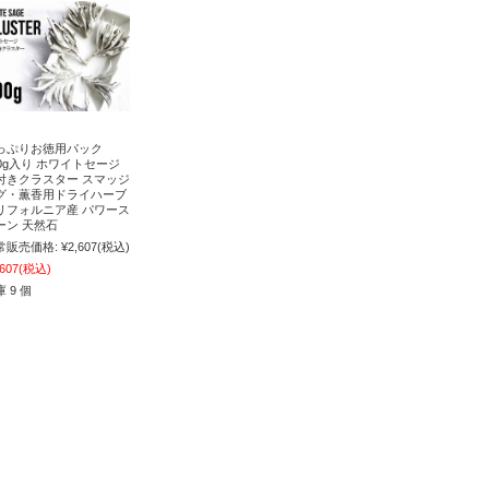
っぷりお徳用パック
00g入り ホワイトセージ
付きクラスター スマッジ
グ・薫香用ドライハーブ
リフォルニア産 パワース
ーン 天然石
常販売価格:
¥2,607
(税込)
,607
(税込)
 9 個