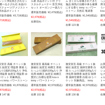
レット浄化用さざれセッ
ル産 水晶ポイント付 クリ
ム 古くから珍重されてきた
っぷ
 選べるさざれ石 水晶/ロ
スタルチューナー 音叉浄化
逸品 病気の治癒や体を健康
用 
ズクォーツ/アメジスト +
セット オーガンジー袋入り
にする香り inmy -s パワー
う
明水晶ポイント +
ストーン 天然石 竜涎香
ko
通常販売価格:
¥2,479
(税込)
常販売価格:
¥3,718
(税込)
通常販売価格:
¥1,540
(税込)
通常
¥2,479
(税込)
,718
(税込)
¥1,540
(税込)
¥1,
在庫切れ
在庫 123 個
在庫
安宣言 高級 チベット族
激安宣言 最高級 チベット
激安宣言 高級 チベット族
お買
伝 如意宝 増益香 黄箱 た
族秘伝 如意宝 純檀王 茶箱
秘伝 如意宝 薬師甘露香 白
化
ぷり1箱約100g入り 浄化
たっぷり1箱約100g入り 浄
箱 たっぷり1箱約100g入り
シ
 増益香 如意宝 増益香 ゆ
化用 純檀王 如意宝 純檀王
浄化用 除障香 如意宝 除障
な
パケット 対象商品。
贅沢に白檀を使用 kou-s
香 薬師甘露香 白箱 ゆうパ
ォル
u-s inmy パワーストーン
inmy パワーストーン
ケット 対象商品。 inmy
トー
常販売価格:
¥1,870
(税込)
通常販売価格:
¥2,970
(税込)
通常販売価格:
¥2,970
(税込)
通常
,870
(税込)
¥2,970
(税込)
¥2,970
(税込)
¥46
 147 個
在庫 102 個
在庫 130 個
在庫