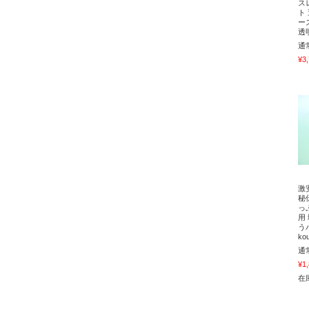
ス
ト
ー
透
通
¥3
激
秘
っ
用
う
ko
通
¥1
在庫