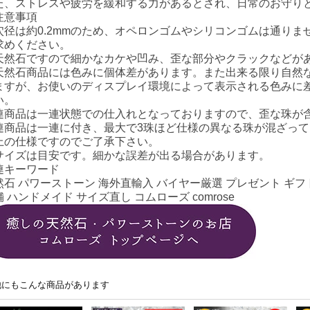
た、ストレスや疲労を緩和する力があるとされ、日常のお守り
注意事項
穴径は約0.2mmのため、オペロンゴムやシリコンゴムは通り
求めください。
天然石ですので細かなカケや凹み、歪な部分やクラックなどが
天然石商品には色みに個体差があります。また出来る限り自然
ますが、お使いのディスプレイ環境によって表示される色みに
い。
連商品は一連状態での仕入れとなっておりますので、歪な珠が
連商品は一連に付き、最大で3珠ほど仕様の異なる珠が混ざっ
上の仕様ですのでご了承下さい。
サイズは目安です。細かな誤差が出る場合があります。
連キーワード
然石 パワーストーン 海外直輸入 バイヤー厳選 プレゼント ギフト
 ハンドメイド サイズ直し コムローズ comrose
他にもこんな商品があります