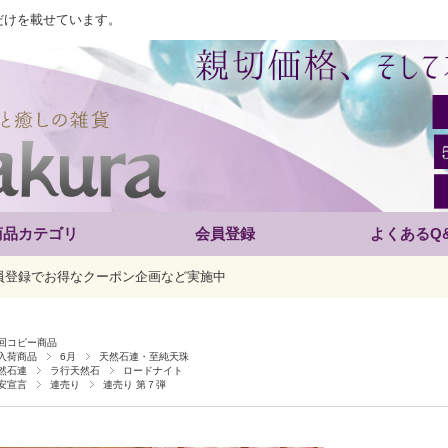
だけを載せています。
商品カテゴリ
会員登録
よくあるQ
員登録でお得なクーポン企画など実施中
回コピー商品
入荷商品
6月
天然石連・至純天珠
然石連
ラ行天然石
ロードナイト
安宣言
連売り
連売り 第７弾