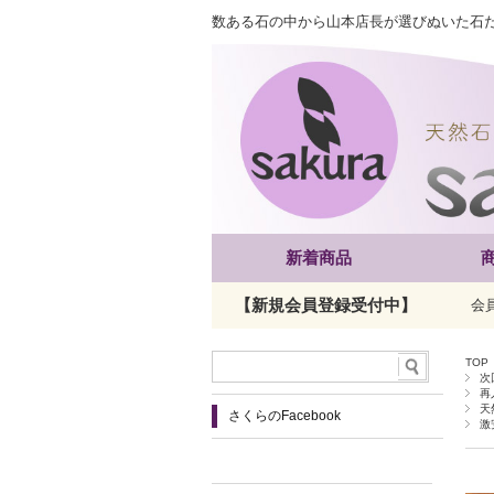
数ある石の中から山本店長が選びぬいた石
新着商品
【新規会員登録受付中】
会
TOP
次
再
天
さくらのFacebook
激