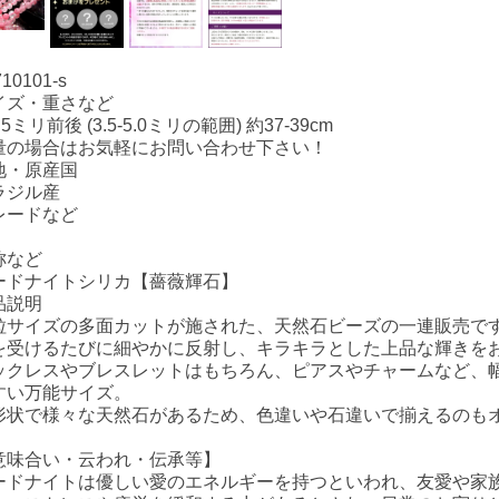
710101-s
イズ・重さなど
4.5ミリ前後 (3.5-5.0ミリの範囲) 約37-39cm
量の場合はお気軽にお問い合わせ下さい！
地・原産国
ラジル産
レードなど
称など
ードナイトシリカ【薔薇輝石】
品説明
粒サイズの多面カットが施された、天然石ビーズの一連販売で
を受けるたびに細やかに反射し、キラキラとした上品な輝きを
ックレスやブレスレットはもちろん、ピアスやチャームなど、
すい万能サイズ。
形状で様々な天然石があるため、色違いや石違いで揃えるのも
意味合い・云われ・伝承等】
ードナイトは優しい愛のエネルギーを持つといわれ、友愛や家