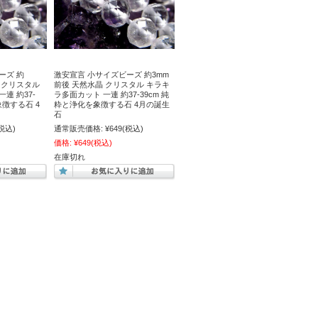
ーズ 約
激安宣言 小サイズビーズ 約3mm
晶 クリスタル
前後 天然水晶 クリスタル キラキ
連 約37-
ラ多面カット 一連 約37-39cm 純
象徴する石 4
粋と浄化を象徴する石 4月の誕生
石
税込)
通常販売価格:
¥649
(税込)
価格:
¥649
(税込)
在庫切れ