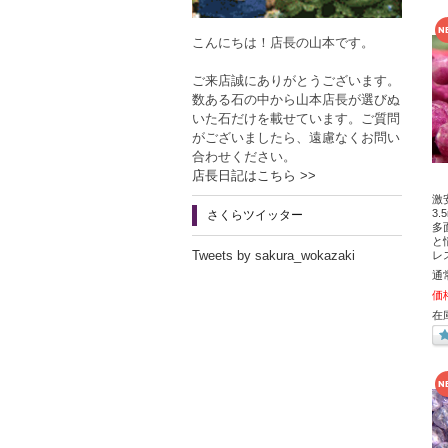
こんにちは！店長の山本です。
ご来店誠にありがとうございます。
数ある石の中から山本店長が選びぬ
いた石だけを載せています。ご質問
がございましたら、遠慮なくお問い
合わせください。
店長日記はこちら >>
激
3
さくらツイッター
多
と
Tweets by sakura_wokazaki
レ
通
価
在