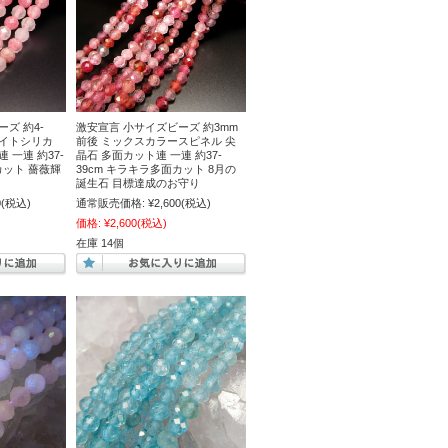
ズ 約4-
激安宣言 小サイズビーズ 約3mm
ナイトシリカ
前後 ミックスカラースピネル 尖
 一連 約37-
晶石 多面カット連 一連 約37-
カット 薔薇輝
39cm キラキラ多面カット 8月の
誕生石 目標達成のお守り
0
(税込)
通常販売価格:
¥2,600
(税込)
価格:
¥2,600
(税込)
在庫 14個