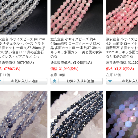
安宣言 小サイズビーズ 約3mm
激安宣言 小サイズビーズ 約4-
激安宣言 小サイズビー
後 ナチュラルトパーズ キラキ
4.5mm前後 ローズクォーツ 紅水
4.5mm前後 ロード
多面カット 一連 約37-39cm ほ
晶 多面カット連 一連 約37-39cm
薔薇輝石 多面カット連
のり淡い色合い 11月の誕生石
キラキラ多面カット 美と愛の女神
39cm キラキラ多面
ックレス・ピアスなどにも
の石
石と水晶の混合石
常販売価格:
¥979
(税込)
通常販売価格:
¥1,040
(税込)
通常販売価格:
¥1,21
格:
¥979
(税込)
価格:
¥1,040
(税込)
価格:
¥1,210
(税込)
 11個
在庫 18個
在庫 13個