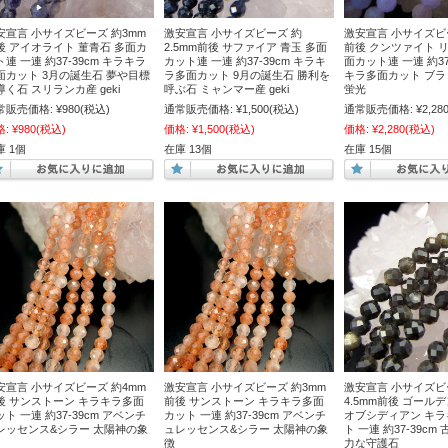
安宣言 小サイズビーズ 約3mm
激安宣言 小サイズビーズ 約
激安宣言 小サイズビ
後 アイオライト 菫青石 多面カ
2.5mm前後 サファイア 青玉 多面
前後 クンツァイト 
ト連 一連 約37-39cm キラキラ
カット連 一連 約37-39cm キラキ
面カット連 一連 約37
面カット 3月の誕生石 夢や目標
ラ多面カット 9月の誕生石 勝利を
キラ多面カット ブ
導く石 スリランカ産 geki
呼ぶ石 ミャンマー産 geki
蛍光
常販売価格:
¥980
(税込)
通常販売価格:
¥1,500
(税込)
通常販売価格:
¥2,28
格:
¥980
(税込)
価格:
¥1,500
(税込)
価格:
¥2,280
(税込)
庫 1個
在庫 13個
在庫 15個
安宣言 小サイズビーズ 約4mm
激安宣言 小サイズビーズ 約3mm
激安宣言 小サイズビ
後 サンストーン キラキラ多面
前後 サンストーン キラキラ多面
4.5mm前後 ゴール
ット 一連 約37-39cm アベンチ
カット 一連 約37-39cm アベンチ
オブシディアン キ
レッセンス&シラー 太陽神の象
ュレッセンス&シラー 太陽神の象
ト 一連 約37-39c
徴
力な守護石