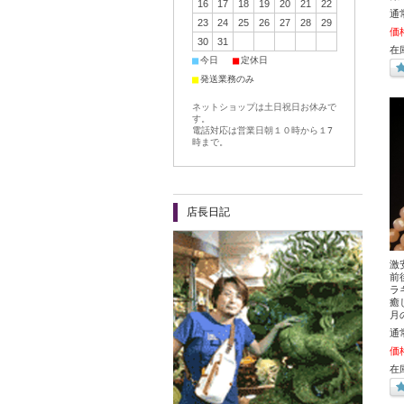
16
17
18
19
20
21
22
通
23
24
25
26
27
28
29
価
30
31
在
■
■
今日
定休日
■
発送業務のみ
ネットショップは土日祝日お休みで
す。
電話対応は営業日朝１０時から１7
時まで。
店長日記
激
前
ラ
癒
月
通
価
在