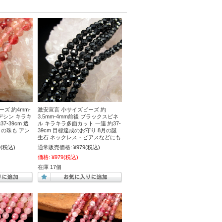
ズ 約4mm-
激安宣言 小サイズビーズ 約
ンデシン キラキ
3.5mm-4mm前後 ブラックスピネ
7-39cm 透
ル キラキラ多面カット 一連 約37-
の珠も アン
39cm 目標達成のお守り 8月の誕
生石 ネックレス・ピアスなどにも
9
(税込)
通常販売価格:
¥979
(税込)
価格:
¥979
(税込)
在庫 17個