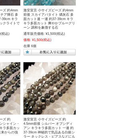
ーズ 約4mm
激安宣言 小サイズビーズ 約4mm
リチア輝石 多
前後 スカイアパタイト 燐灰石 多
-39cm キラ
面カット連 一連 約37-39cm キラ
ラックライトで
キラ多面カット 爽やかブルーグリ
ーン 調和を象徴する石
0
(税込)
通常販売価格:
¥1,500
(税込)
価格:
¥1,500
(税込)
在庫 6個
ーズ 約
激安宣言 小サイズビーズ 約
デンシャイン・
4.5mm前後 シルバー オブシディ
ラキラ多面カッ
アン キラキラ多面カット 一連 約
m 古来からの強
37-39cm 神秘的で気品ある白銀シ
ラー ネックレス・ピアスなどにも