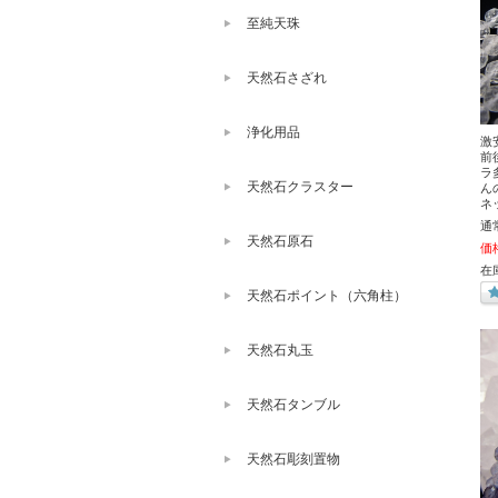
至純天珠
天然石さざれ
浄化用品
激
前
ラ
天然石クラスター
ん
ネ
通
天然石原石
価
在庫
天然石ポイント（六角柱）
天然石丸玉
天然石タンブル
天然石彫刻置物