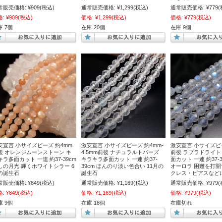
常販売価格:
¥909
(税込)
通常販売価格:
¥1,299
(税込)
通常販売価格:
¥779
(
格:
¥909
(税込)
価格:
¥1,299
(税込)
価格:
¥779
(税込)
庫 7個
在庫 20個
在庫 9個
安宣言 小サイズビーズ 約4mm
激安宣言 小サイズビーズ 約4mm-
激安宣言 小サイズビ
後 オレンジムーンストーン キ
4.5mm前後 ナチュラルトパーズ
前後 ラブラドライト
キラ多面カット 一連 約37-39cm
キラキラ多面カット 一連 約37-
面カット 一連 約37-
しの月光 輝くホワイトシラー 6
39cm ほんのり淡い色合い 11月の
オーロラ 困難を打開
の誕生石
誕生石
クレス・ピアスなど
常販売価格:
¥849
(税込)
通常販売価格:
¥1,169
(税込)
通常販売価格:
¥979
(
格:
¥849
(税込)
価格:
¥1,169
(税込)
価格:
¥979
(税込)
庫 9個
在庫 18個
在庫切れ