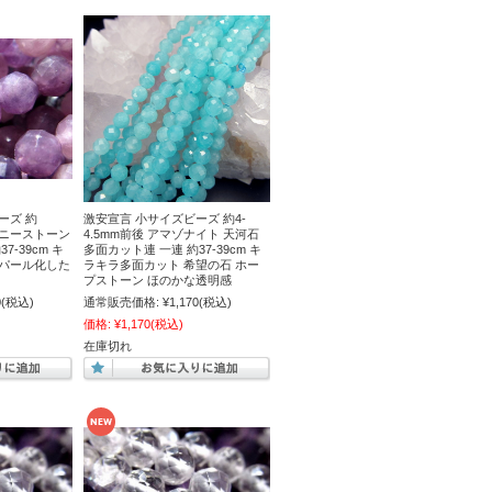
ーズ 約
激安宣言 小サイズビーズ 約4-
ァニーストーン
4.5mm前後 アマゾナイト 天河石
7-39cm キ
多面カット連 一連 約37-39cm キ
オパール化した
ラキラ多面カット 希望の石 ホー
プストーン ほのかな透明感
0
(税込)
通常販売価格:
¥1,170
(税込)
価格:
¥1,170
(税込)
在庫切れ