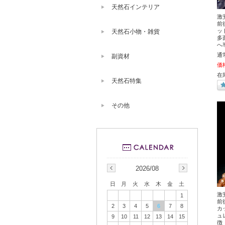
天然石インテリア
激
前
ッ
天然石小物・雑貨
多
へ
通
副資材
価
在
天然石特集
その他
2026/08
日
月
火
水
木
金
土
激
1
前
2
3
4
5
6
7
8
カ
ュ
9
10
11
12
13
14
15
徴