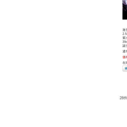
激
2
紫
3
誕
通
価
在
28