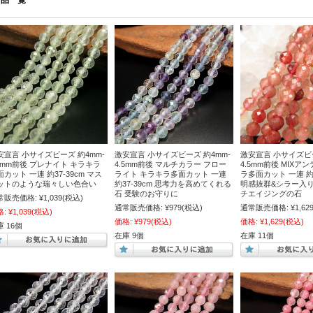
商品一覧
安宣言 小サイズビーズ 約4mm-
激安宣言 小サイズビーズ 約4mm-
激安宣言 小サイズビー
.5mm前後 プレナイト キラキラ
4.5mm前後 マルチカラー フロー
4.5mm前後 MIXア
面カット 一連 約37-39cm マス
ライト キラキラ多面カット 一連
ラ多面カット 一連 約3
ットのような瑞々しい色合い
約37-39cm 思考力を高めてくれる
明感抜群&シラー入り
石 受験のお守りに
チエイジングの石
常販売価格:
¥1,039
(税込)
通常販売価格:
¥979
(税込)
通常販売価格:
¥1,62
格:
¥1,039
(税込)
価格:
¥979
(税込)
価格:
¥1,629
(税込)
 16個
在庫 9個
在庫 11個