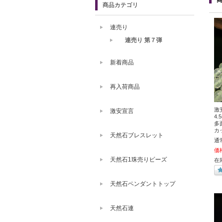
商品カテゴリ
連売り
連売り 第７弾
新着商品
再入荷商品
激
激安宣言
4
多
カ
天然石ブレスレット
通
価
天然石1珠売りビーズ
在庫
天然石ペンダントトップ
天然石連