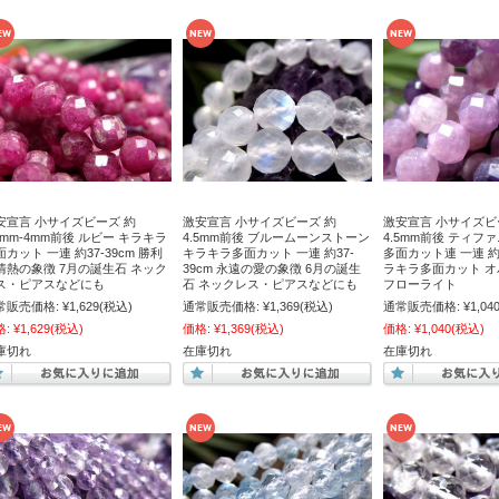
安宣言 小サイズビーズ 約
激安宣言 小サイズビーズ 約
激安宣言 小サイズビ
.5mm-4mm前後 ルビー キラキラ
4.5mm前後 ブルームーンストーン
4.5mm前後 ティフ
面カット 一連 約37-39cm 勝利
キラキラ多面カット 一連 約37-
多面カット連 一連 約3
情熱の象徴 7月の誕生石 ネック
39cm 永遠の愛の象徴 6月の誕生
ラキラ多面カット 
ス・ピアスなどにも
石 ネックレス・ピアスなどにも
フローライト
常販売価格:
¥1,629
(税込)
通常販売価格:
¥1,369
(税込)
通常販売価格:
¥1,04
格:
¥1,629
(税込)
価格:
¥1,369
(税込)
価格:
¥1,040
(税込)
庫切れ
在庫切れ
在庫切れ