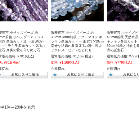
安宣言 小サイズビーズ 約
激安宣言 小サイズビーズ 約
激安宣言 小サイズビ
.5mm前後 ラベンダーアメジスト
3.5mm-4mm前後 アクアマリン キ
4.5mm前後 天然水
水晶 多面カット連 一連 約37-
ラキラ多面カット 一連 約37-39cm
キラキラ多面カット 一
9cm キラキラ多面カット 2月の
幸せな結婚の象徴 3月の誕生石 ネ
39cm 純粋と浄化を
生石 真実の愛を守りぬく石
ックレス・ピアスなどにも
月の誕生石
常販売価格:
¥781
(税込)
通常販売価格:
¥1,169
(税込)
通常販売価格:
¥779
(
格:
¥781
(税込)
価格:
¥1,169
(税込)
価格:
¥779
(税込)
庫切れ
在庫切れ
在庫切れ
件中1件～28件を表示