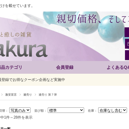
だけを載せています。
商品カテゴリ
会員登録
よくあるQ
員登録でお得なクーポン企画など実施中
激安宣言
連売り
連売り 第７弾
切替：
並び順：
在庫：
件中1件～28件を表示