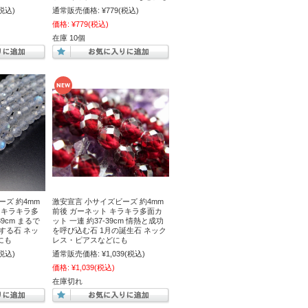
税込)
通常販売価格:
¥779
(税込)
価格:
¥779
(税込)
在庫 10個
ーズ 約4mm
激安宣言 小サイズビーズ 約4mm
 キラキラ多
前後 ガーネット キラキラ多面カ
39cm まるで
ット 一連 約37-39cm 情熱と成功
する石 ネッ
を呼び込む石 1月の誕生石 ネック
にも
レス・ピアスなどにも
税込)
通常販売価格:
¥1,039
(税込)
価格:
¥1,039
(税込)
在庫切れ