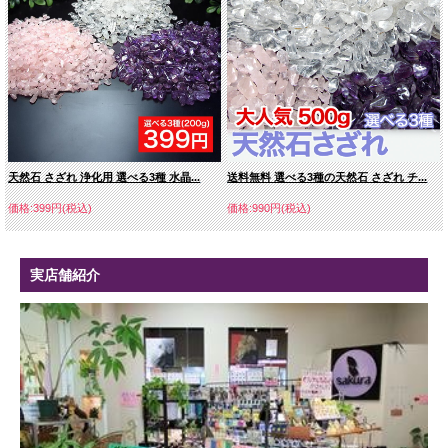
天然石 さざれ 浄化用 選べる3種 水晶...
送料無料 選べる3種の天然石 さざれ チ...
価格:399円(税込)
価格:990円(税込)
実店舗紹介