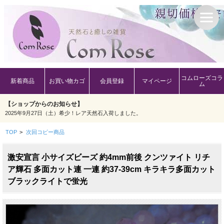
コムローズコラ
新着商品
お買い物カゴ
会員登録
マイページ
ム
【ショップからのお知らせ】
2025年9月27日（土）希少！レア天然石入荷しました。
TOP
>
次回コピー商品
激安宣言 小サイズビーズ 約4mm前後 クンツァイト リチ
ア輝石 多面カット連 一連 約37-39cm キラキラ多面カット
ブラックライトで蛍光