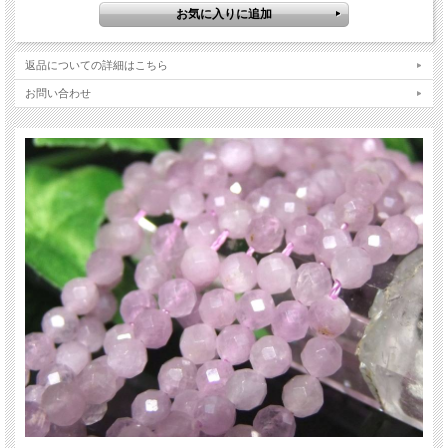
イド作品に取り入れやすい万能サイズ。
同形状で様々な天然石があるため、色違いや石違いで揃えるのもオススメです。
【意味合い・云われ・伝承等】
返品についての詳細はこちら
無条件の愛
慈愛の精神
お問い合わせ
母性
人間関係を良くする
ご注意事項
※穴径は約0.2mmのため、オペロンゴムやシリコンゴムは通りません。ご理解い
ただける方のみお買い求めください。
※天然石ですので細かなカケや凹み、歪な部分やクラックなどがある場合があり
ます。
※天然石商品には色みに個体差があります。また出来る限り自然な色みになるよ
う撮影を心がけておりますが、お使いのディスプレイ環境によって表示される色
みに差が出る場合があります。ご了承下さい。
※連商品は一連状態での仕入れとなっておりますので、歪な珠が含まれているこ
とがあります。
※連商品は一連に付き、最大で3珠ほど仕様の異なる珠が混ざっていることがあ
ります。ビーズ石の製造上の仕様ですのでご了承下さい。
※サイズは目安です。細かな誤差が出る場合があります。
関連キーワード
天然石 パワーストーン 海外直輸入 バイヤー厳選 プレゼント ギフト メンズ レデ
ィース 卸し 卸価格 実店舗 ハンドメイド サイズ直し コムローズ comrose