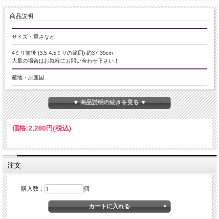
商品説明
サイズ・重さなど
4ミリ前後 (3.5-4.5ミリの範囲) 約37-39cm
大量の場合はお気軽にお問い合わせ下さい！
産地・原産国
ブラジル産
▼ 商品説明の続きを見る ▼
グレードなど
-
価格:
2,280円
(税込)
名称など
クンツァイト【リチア輝石】
注文
商品説明
購入数：
個
小粒サイズの多面カットが施された、天然石ビーズの一連販売です。
光を受けるたびに細やかに反射し、キラキラとした上品な輝きをお楽しみいただ
けます。
ネックレスやブレスレットはもちろん、ピアスやチャームなど、幅広いハンドメ