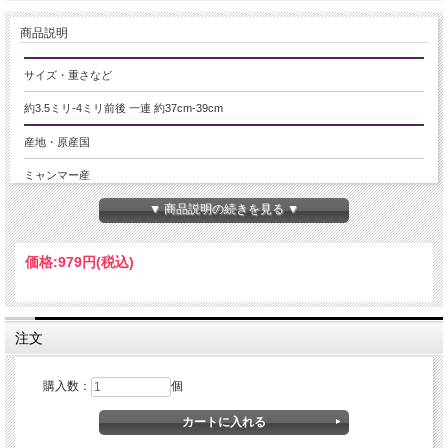
商品説明
サイズ・重さなど
約3.5ミリ-4ミリ前後 一連 約37cm-39cm
産地・原産国
ミャンマー産
▼ 商品説明の続きを見る ▼
グレードなど
-
価格:
979円
(税込)
名称など
ブラックスピネル【尖晶石】
注文
商品説明
小粒サイズの多面カットが施された、天然石ビーズの一連販売です。
購入数：
個
光を受けるたびに細やかに反射し、キラキラとした上品な輝きをお楽しみいただ
けます。
ネックレスやブレスレットはもちろん、ピアスやチャームなど、幅広いハンドメ
イド作品に取り入れやすい万能サイズ。