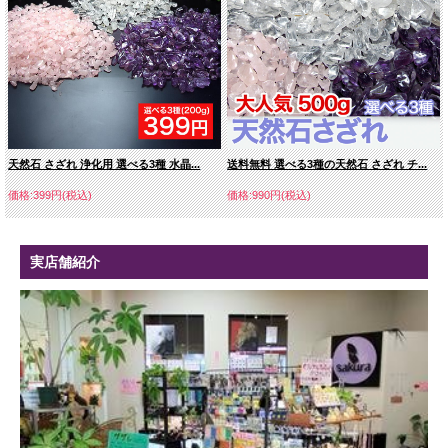
天然石 さざれ 浄化用 選べる3種 水晶...
送料無料 選べる3種の天然石 さざれ チ...
価格:399円(税込)
価格:990円(税込)
実店舗紹介