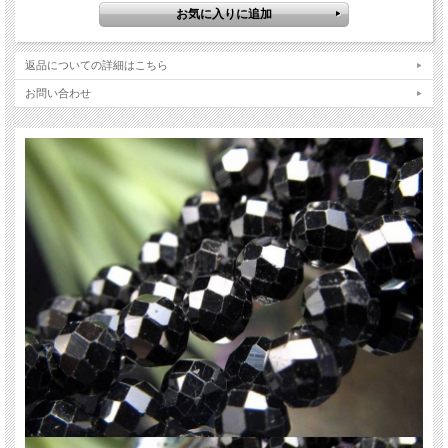
同形状で様々な天然石があるため、色違いや石違いで揃えるのもオススメです。
【意味合い・云われ・伝承等】
勝利を呼ぶ石
返品についての詳細はこちら
目標達成
悪習間を断つ
お問い合わせ
ご注意事項
※穴径は約0.2mmのため、オペロンゴムやシリコンゴムは通りません。ご理解い
ただける方のみお買い求めください。
※天然石ですので細かなカケや凹み、歪な部分やクラックなどがある場合があり
ます。
※天然石商品には色みに個体差があります。また出来る限り自然な色みになるよ
う撮影を心がけておりますが、お使いのディスプレイ環境によって表示される色
みに差が出る場合があります。ご了承下さい。
※連商品は一連状態での仕入れとなっておりますので、歪な珠が含まれているこ
とがあります。
※連商品は一連に付き、最大で3珠ほど仕様の異なる珠が混ざっていることがあ
ります。ビーズ石の製造上の仕様ですのでご了承下さい。
※サイズは目安です。細かな誤差が出る場合があります。
関連キーワード
天然石 パワーストーン 海外直輸入 バイヤー厳選 プレゼント ギフト メンズ レデ
ィース 卸し 卸価格 実店舗 ハンドメイド サイズ直し コムローズ comrose