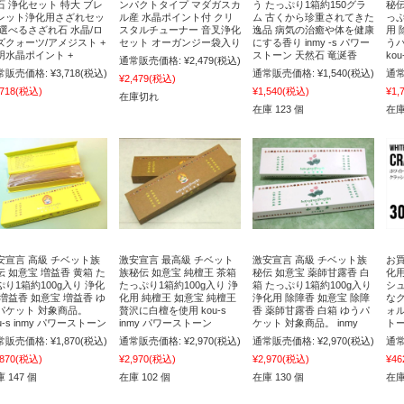
石 浄化セット 特大 ブレ
ンパクトタイプ マダガスカ
う たっぷり1箱約150グラ
秘伝
レット浄化用さざれセッ
ル産 水晶ポイント付 クリ
ム 古くから珍重されてきた
っぷ
 選べるさざれ石 水晶/ロ
スタルチューナー 音叉浄化
逸品 病気の治癒や体を健康
用 
ズクォーツ/アメジスト +
セット オーガンジー袋入り
にする香り inmy -s パワー
う
明水晶ポイント +
ストーン 天然石 竜涎香
ko
通常販売価格:
¥2,479
(税込)
常販売価格:
¥3,718
(税込)
通常販売価格:
¥1,540
(税込)
通常
¥2,479
(税込)
,718
(税込)
¥1,540
(税込)
¥1,
在庫切れ
在庫 123 個
在庫
安宣言 高級 チベット族
激安宣言 最高級 チベット
激安宣言 高級 チベット族
お買
伝 如意宝 増益香 黄箱 た
族秘伝 如意宝 純檀王 茶箱
秘伝 如意宝 薬師甘露香 白
化
ぷり1箱約100g入り 浄化
たっぷり1箱約100g入り 浄
箱 たっぷり1箱約100g入り
シ
 増益香 如意宝 増益香 ゆ
化用 純檀王 如意宝 純檀王
浄化用 除障香 如意宝 除障
な
パケット 対象商品。
贅沢に白檀を使用 kou-s
香 薬師甘露香 白箱 ゆうパ
ォル
u-s inmy パワーストーン
inmy パワーストーン
ケット 対象商品。 inmy
トー
常販売価格:
¥1,870
(税込)
通常販売価格:
¥2,970
(税込)
通常販売価格:
¥2,970
(税込)
通常
,870
(税込)
¥2,970
(税込)
¥2,970
(税込)
¥46
 147 個
在庫 102 個
在庫 130 個
在庫