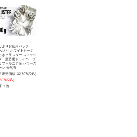
っぷりお徳用パック
00g入り ホワイトセージ
付きクラスター スマッジ
グ・薫香用ドライハーブ
リフォルニア産 パワース
ーン 天然石
常販売価格:
¥2,607
(税込)
,607
(税込)
 9 個