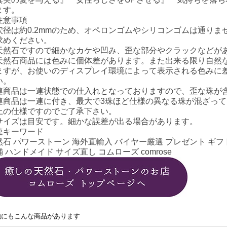
ます。
注意事項
穴径は約0.2mmのため、オペロンゴムやシリコンゴムは通り
求めください。
天然石ですので細かなカケや凹み、歪な部分やクラックなどが
天然石商品には色みに個体差があります。また出来る限り自然
ますが、お使いのディスプレイ環境によって表示される色みに
い。
連商品は一連状態での仕入れとなっておりますので、歪な珠が
連商品は一連に付き、最大で3珠ほど仕様の異なる珠が混ざっ
上の仕様ですのでご了承下さい。
サイズは目安です。細かな誤差が出る場合があります。
連キーワード
然石 パワーストーン 海外直輸入 バイヤー厳選 プレゼント ギフト
 ハンドメイド サイズ直し コムローズ comrose
他にもこんな商品があります