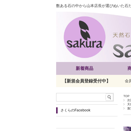
数ある石の中から山本店長が選びぬいた石
新着商品
【新規会員登録受付中】
会
TOP
次
天
激
さくらのFacebook