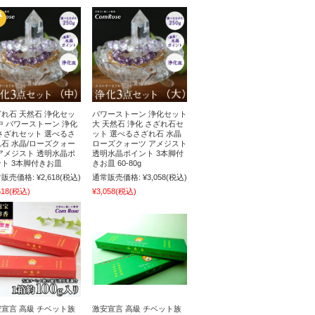
れ石 天然石 浄化セッ
パワーストーン 浄化セット
中 パワーストーン 浄化
大 天然石 浄化 さざれ石セ
さざれセット 選べるさ
ット 選べるさざれ石 水晶
石 水晶/ローズクォー
ローズクォーツ アメジスト
アメジスト 透明水晶ポ
透明水晶ポイント 3本脚付
ト 3本脚付きお皿
きお皿 60-80g
販売価格:
¥2,618
(税込)
通常販売価格:
¥3,058
(税込)
618
(税込)
¥3,058
(税込)
宣言 高級 チベット族
激安宣言 高級 チベット族