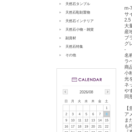
天然石タンブル
rn-
天然石彫刻置物
サ
2.
天然石インテリア
大
天然石小物・雑貨
産
ブ
副資材
グ
天然石特集
-
名
その他
ラ
商
小
光
ネ
や
2026/08
同
日
月
火
水
木
金
土
【
1
ア
2
3
4
5
6
7
8
ま
9
10
11
12
13
14
15
も
16
17
18
19
20
21
22
『