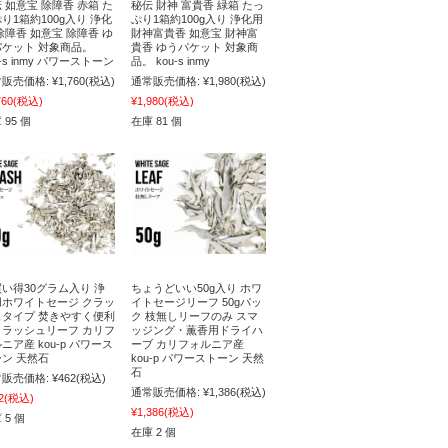
 如意宝 除障香 赤箱 た
秘伝 財神 富貴香 緑箱 たっ
り1箱約100g入り 浄化
ぷり1箱約100g入り 浄化用
除障香 如意宝 除障香 ゆ
財神富貴香 如意宝 財神富
パケット 対象商品。
貴香 ゆうパケット 対象商
u-s inmy パワーストーン
品。 kou-s inmy
販売価格:
¥1,760
(税込)
通常販売価格:
¥1,980
(税込)
760
(税込)
¥1,980
(税込)
 95 個
在庫 81 個
い得30グラム入り 浄
ちょうどいい50g入り ホワ
用ホワイトセージ クラッ
イトセージリーフ 50gパッ
ュタイプ 焚きやすく便利
ク 枝無しリーフのみ スマ
クラッシュリーフ カリフ
ッジング・薫香用ドライハ
ニア産 kou-p パワース
ーブ カリフォルニア産
ン 天然石
kou-p パワーストーン 天然
石
販売価格:
¥462
(税込)
通常販売価格:
¥1,386
(税込)
2
(税込)
¥1,386
(税込)
 5 個
在庫 2 個