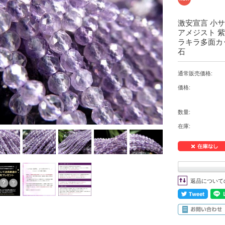
激安宣言 小サ
アメジスト 紫水
ラキラ多面カ
石
通常販売価格:
価格:
数量:
在庫:
返品について