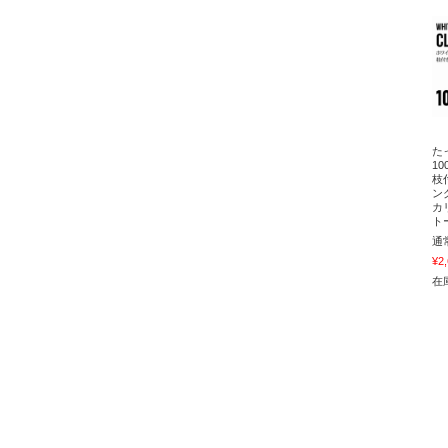
た
1
枝
ン
カ
ト
通
¥2
在庫