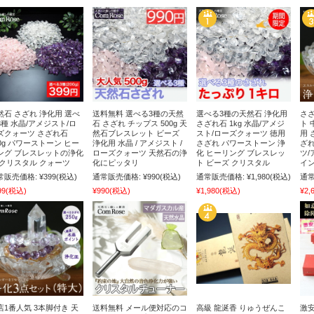
然石 さざれ 浄化用 選べ
送料無料 選べる3種の天然
選べる3種の天然石 浄化用
さざ
3種 水晶/アメジスト/ロ
石 さざれ チップス 500g 天
さざれ石 1kg 水晶/アメジ
ト 
ズクォーツ さざれ石
然石ブレスレット ビーズ
スト/ローズクォーツ 徳用
用 
00g パワーストーン ヒー
浄化用 水晶 / アメジスト /
さざれ パワーストーン 浄
ざれ
ング ブレスレットの浄化
ローズクォーツ 天然石の浄
化 ヒーリング ブレスレッ
ツ/
 クリスタル クォーツ
化にピッタリ
ト ビーズ クリスタル
イン
常販売価格:
¥399
(税込)
通常販売価格:
¥990
(税込)
通常販売価格:
¥1,980
(税込)
通常
99
(税込)
¥990
(税込)
¥1,980
(税込)
¥2,
店1番人気 3本脚付き 天
送料無料 メール便対応のコ
高級 龍涎香 りゅうぜんこ
激安