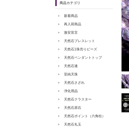
商品カテゴリ
新着商品
再入荷商品
激安宣言
天然石ブレスレット
天然石1珠売りビーズ
天然石ペンダントトップ
天然石連
至純天珠
天然石さざれ
浄化用品
天然石クラスター
天然石原石
天然石ポイント（六角柱）
天然石丸玉