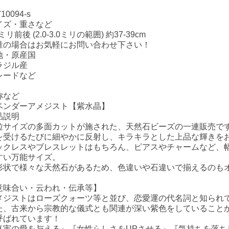
710094-s
イズ・重さなど
5ミリ前後 (2.0-3.0ミリの範囲) 約37-39cm
量の場合はお気軽にお問い合わせ下さい！
地・原産国
ラジル産
レードなど
称など
ベンダーアメジスト【紫水晶】
品説明
粒サイズの多面カットが施された、天然石ビーズの一連販売で
を受けるたびに細やかに反射し、キラキラとした上品な輝きを
ックレスやブレスレットはもちろん、ピアスやチャームなど、
すい万能サイズ。
形状で様々な天然石があるため、色違いや石違いで揃えるのも
意味合い・云われ・伝承等】
メジストはローズクォーツ等と並び、恋愛運の代名詞と知られ
た、古来から宗教的な儀式とも関連が深い紫色をしていること
呼ばれています！
真実の愛を与える』『女性らしさをUPさせる』『気持ちを落