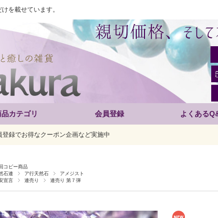
だけを載せています。
商品カテゴリ
会員登録
よくあるQ
員登録でお得なクーポン企画など実施中
回コピー商品
然石連
ア行天然石
アメジスト
安宣言
連売り
連売り 第７弾