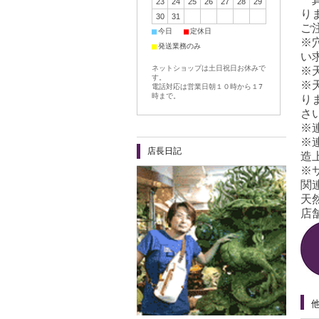
23
24
25
26
27
28
29
り
30
31
ご
■
■
今日
定休日
※
■
発送業務のみ
い
ネットショップは土日祝日お休みで
※
す。
※
電話対応は営業日朝１０時から１7
時まで。
り
さ
※
※
店長日記
造
※
関
天
店舗