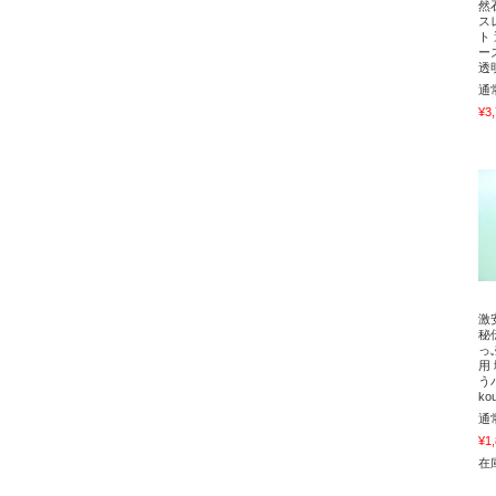
然
ス
ト
ー
透
通
¥3
激
秘
っ
用
う
ko
通
¥1
在庫