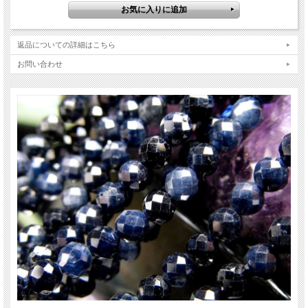
イド作品に取り入れやすい万能サイズ。
同形状で様々な天然石があるため、色違いや石違いで揃えるのもオススメです。
【意味合い・云われ・伝承等】
返品についての詳細はこちら
冷静な思考力と判断力を与える
勝利を呼ぶ
お問い合わせ
ご注意事項
※穴径は約0.2mmのため、オペロンゴムやシリコンゴムは通りません。ご理解い
ただける方のみお買い求めください。
※天然石ですので細かなカケや凹み、歪な部分やクラックなどがある場合があり
ます。
※天然石商品には色みに個体差があります。また出来る限り自然な色みになるよ
う撮影を心がけておりますが、お使いのディスプレイ環境によって表示される色
みに差が出る場合があります。ご了承下さい。
※連商品は一連状態での仕入れとなっておりますので、歪な珠が含まれているこ
とがあります。
※連商品は一連に付き、最大で3珠ほど仕様の異なる珠が混ざっていることがあ
ります。ビーズ石の製造上の仕様ですのでご了承下さい。
※サイズは目安です。細かな誤差が出る場合があります。
関連キーワード
天然石 パワーストーン 海外直輸入 バイヤー厳選 プレゼント ギフト メンズ レデ
ィース 卸し 卸価格 実店舗 ハンドメイド サイズ直し コムローズ comrose