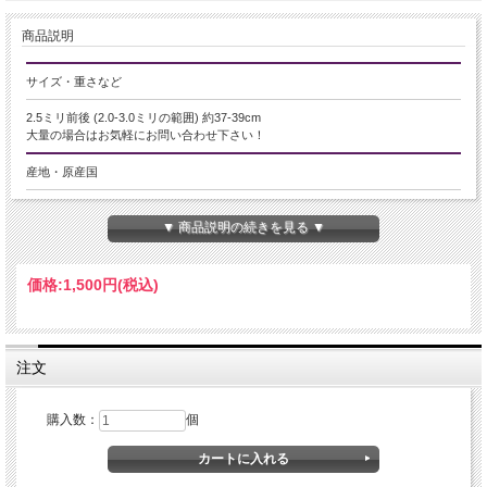
商品説明
サイズ・重さなど
2.5ミリ前後 (2.0-3.0ミリの範囲) 約37-39cm
大量の場合はお気軽にお問い合わせ下さい！
産地・原産国
ミャンマー産
▼ 商品説明の続きを見る ▼
グレードなど
-
価格:
1,500円
(税込)
名称など
サファイア【青玉】
注文
商品説明
購入数：
個
小粒サイズの多面カットが施された、天然石ビーズの一連販売です。
光を受けるたびに細やかに反射し、キラキラとした上品な輝きをお楽しみいただ
けます。
ネックレスやブレスレットはもちろん、ピアスやチャームなど、幅広いハンドメ