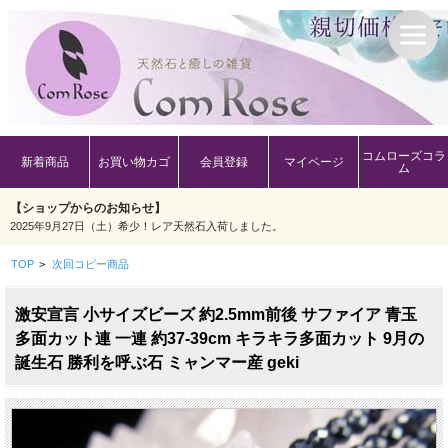
コムローズコラ
新着商品
お買い物カゴ
会員登録
マイページ
ム
【ショップからのお知らせ】
2025年9月27日（土）希少！レア天然石入荷しました。
TOP
>
次回コピー商品
激安宣言 小サイズビーズ 約2.5mm前後 サファイア 青玉
多面カット連 一連 約37-39cm キラキラ多面カット 9月の
誕生石 勝利を呼ぶ石 ミャンマー産 geki