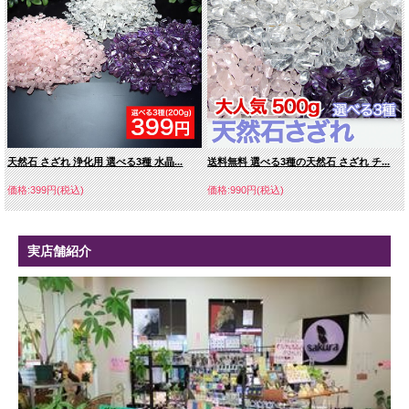
天然石 さざれ 浄化用 選べる3種 水晶...
送料無料 選べる3種の天然石 さざれ チ...
価格:399円(税込)
価格:990円(税込)
実店舗紹介