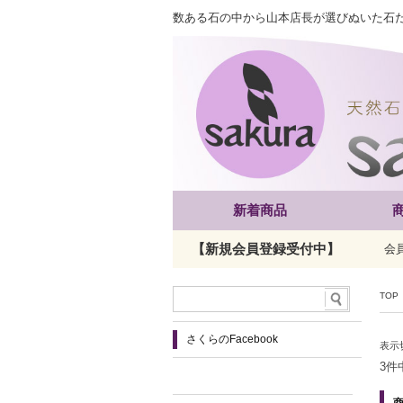
数ある石の中から山本店長が選びぬいた石
新着商品
【新規会員登録受付中】
会
TOP
さくらのFacebook
表示
3件