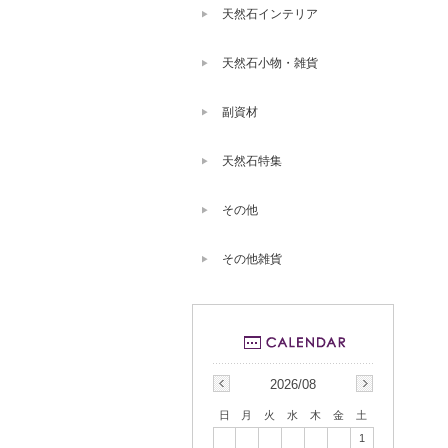
天然石インテリア
天然石小物・雑貨
副資材
天然石特集
その他
その他雑貨
2026/08
日
月
火
水
木
金
土
1