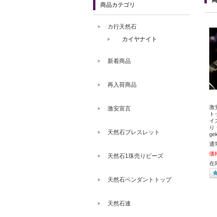
商品カテゴリ
カ行天然石
カイヤナイト
新着商品
再入荷商品
激
激安宣言
ト
イ
り
天然石ブレスレット
ge
通
価
天然石1珠売りビーズ
在
天然石ペンダントトップ
天然石連