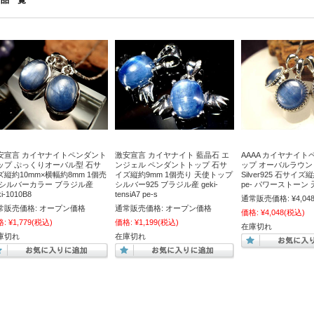
商品一覧
安宣言 カイヤナイトペンダント
激安宣言 カイヤナイト 藍晶石 エ
AAAA カイヤナイ
ップ ぷっくりオーバル型 石サ
ンジェル ペンダントトップ 石サ
ップ オーバルラウン
ズ縦約10mm×横幅約8mm 1個売
イズ縦約9mm 1個売り 天使トップ
Silver925 石サイ
 シルバーカラー ブラジル産
シルバー925 ブラジル産 geki-
pe- パワーストーン
ki-1010B8
tensiA7 pe-s
通常販売価格:
¥4,04
常販売価格:
オープン価格
通常販売価格:
オープン価格
価格:
¥4,048
(税込)
格:
¥1,779
(税込)
価格:
¥1,199
(税込)
在庫切れ
庫切れ
在庫切れ