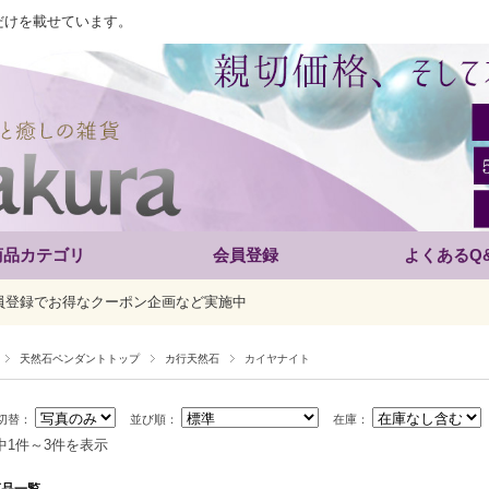
だけを載せています。
商品カテゴリ
会員登録
よくあるQ
員登録でお得なクーポン企画など実施中
天然石ペンダントトップ
カ行天然石
カイヤナイト
切替：
並び順：
在庫：
中1件～3件を表示