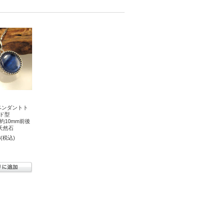
トペンダントト
ド型
ズ縦約10mm前後
 天然石
8
(税込)