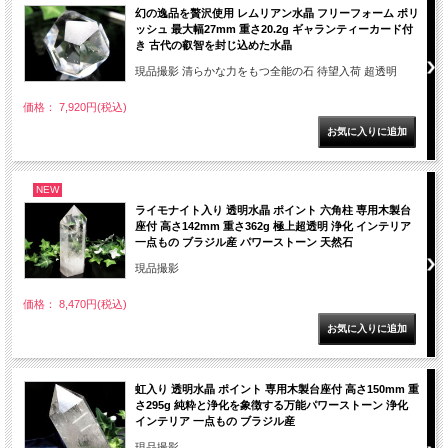
幻の逸品を贅沢使用 レムリアン水晶 フリーフォーム ポリ
ッシュ 最大幅27mm 重さ20.2g ギャランティーカード付
き 古代の叡智を封じ込めた水晶
現品撮影 清らかな力をもつ全能の石 待望入荷 超透明
価格： 7,920円(税込)
NEW
ライモナイト入り 透明水晶 ポイント 六角柱 専用木製台
座付 高さ142mm 重さ362g 極上超透明 浄化 インテリア
一点もの ブラジル産 パワーストーン 天然石
現品撮影
価格： 8,470円(税込)
虹入り 透明水晶 ポイント 専用木製台座付 高さ150mm 重
さ295g 純粋と浄化を象徴する万能パワーストーン 浄化
インテリア 一点もの ブラジル産
現品撮影