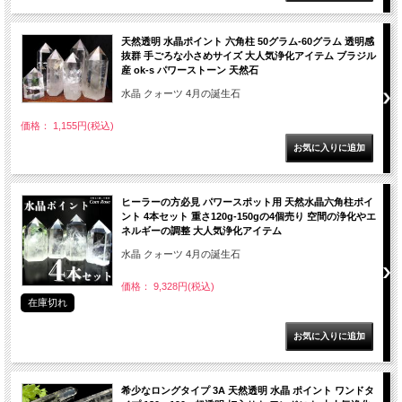
天然透明 水晶ポイント 六角柱 50グラム-60グラム 透明感
抜群 手ごろな小さめサイズ 大人気浄化アイテム ブラジル
産 ok-s パワーストーン 天然石
水晶 クォーツ 4月の誕生石
価格： 1,155円(税込)
ヒーラーの方必見 パワースポット用 天然水晶六角柱ポイ
ント 4本セット 重さ120g-150gの4個売り 空間の浄化やエ
ネルギーの調整 大人気浄化アイテム
水晶 クォーツ 4月の誕生石
価格： 9,328円(税込)
在庫切れ
希少なロングタイプ 3A 天然透明 水晶 ポイント ワンドタ