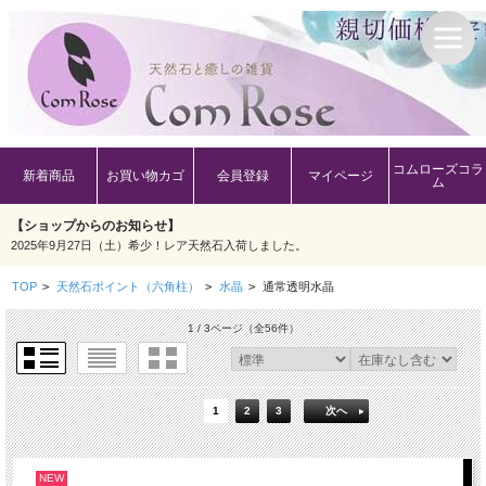
コムローズコラ
新着商品
お買い物カゴ
会員登録
マイページ
ム
【ショップからのお知らせ】
2025年9月27日（土）希少！レア天然石入荷しました。
TOP
>
天然石ポイント（六角柱）
>
水晶
>
通常透明水晶
1 / 3ページ
（全56件）
1
2
3
次へ
NEW