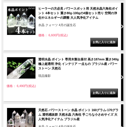
ヒーラーの方必見 パワースポット用 天然水晶六角柱ポイ
ント 4本セット 重さ80g-100gの4個セット売り 空間の浄
化やエネルギーの調整 大人気浄化アイテム
水晶 クォーツ 4月の誕生石
価格： 6,600円(税込)
透明水晶 ポイント 専用木製台座付 高さ187mm 重さ340g
極上超透明 浄化 インテリア 一点もの ブラジル産 パワー
ストーン 天然石
現品撮影
価格： 6,490円(税込)
天然石 パワーストーン 水晶 ポイント 160グラム-170グラ
ム 透明感抜群 天然水晶 六角柱 手ごろな小さめサイズ 大
人気浄化アイテム ブラジル産
水晶 クォーツ 4月の誕生石