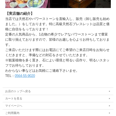
【実店舗の紹介】
当店では天然石やパワーストーンを直輸入し、販売（卸し販売も始め
ました。）をしております。特に高級天然石ブレスレットは品質と価
格に自信をもっております！
定番の人気商品から、1点物の希少でレアなパワーストーンまで豊富
に取り揃えておりますので、皆様のお越しを心よりお待ちしておりま
す。
ご来店いただけます際にはお電話にてご希望のご来店日時をお知らせ
くだきますと、準備などの対応をさせていただきます。
※観葉植物を多く置き、石によい環境と明るい店作り、明るいスタッ
フでお待ちしております。
わからない事などはお気軽にご連絡下さいませ。
TEL：
0564-55-9020
お店のトップへ戻る
カートを見る
マイページへ
ご利用案内