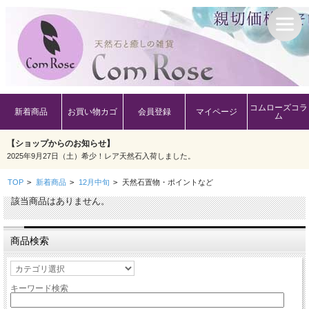
コムローズコラ
新着商品
お買い物カゴ
会員登録
マイページ
ム
【ショップからのお知らせ】
2025年9月27日（土）希少！レア天然石入荷しました。
TOP
>
新着商品
>
12月中旬
>
天然石置物・ポイントなど
該当商品はありません。
商品検索
キーワード検索