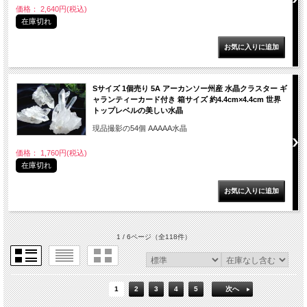
価格： 2,640円(税込)
在庫切れ
Sサイズ 1個売り 5A アーカンソー州産 水晶クラスター ギ
ャランティーカード付き 箱サイズ 約4.4cm×4.4cm 世界
トップレベルの美しい水晶
現品撮影の54個 AAAAA水晶
価格： 1,760円(税込)
在庫切れ
1 / 6ページ
（全118件）
1
2
3
4
5
次へ