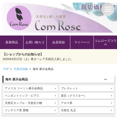
コムローズコラ
新着商品
お買い物カゴ
会員登録
マイページ
ム
【ショップからのお知らせ】
2025年9月27日（土）希少！レア天然石入荷しました。
TOP
>
天然石特集
>
海外 展示会商品
海外 展示会商品
アメリカ ツーソン展示会商品
ブレスレット
ペンダントトップ・ピアス
原石（クラスター）
天然石タンブル・天然石小物
アロマ系
インテリア系 置物
天然石 丸玉