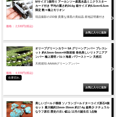
Mサイズ 1個売り アーカンソー産黒水晶ミニクラスター
カード付き 平均の重さ約34.6g 箱サイズ 約5.5cm×5.5cm
限定 艶々極上モリオン
現品撮影の150個 貴重な漆黒の美結晶 産地証明書付き
価格： 2,530円(税込)
オリーブグリーンカラー 5A グリーンアンバー ブレスレ
ット 約4.5mm-5mm×44珠前後 発色美しいリトアニアア
ンバー 極上透明 バルト海産 パワーストーン 天然石
天然琥珀 AAAAAグリーンアンバー
価格： 4,939円(税込)
在庫切れ
美しいゴールド模様 ソノランゴールドターコイズ原石4個
セット 最大幅約15mm-35mm 約17.4g 超希少 ナチュラル
なラフ原石 歴史の古い鉱山 12月の誕生石 1点物