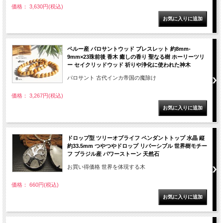
価格： 3,630円(税込)
ペルー産 パロサントウッド ブレスレット 約8mm-
9mm×23珠前後 香木 癒しの香り 聖なる樹 ホーリーツリ
ー セイクリッドウッド 祈りや浄化に使われた神木
パロサント 古代インカ帝国の魔除け
価格： 3,267円(税込)
ドロップ型 ツリーオブライフ ペンダントトップ 水晶 縦
約33.5mm つやつやドロップ リバーシブル 世界樹モチー
フ ブラジル産 パワーストーン 天然石
お買い得価格 世界を体現する木
価格： 660円(税込)