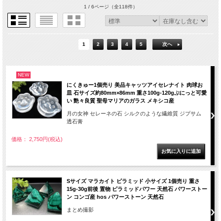
1 / 6ページ
（全118件）
1
2
3
4
5
次へ
NEW
にくきゅー1個売り 美品キャッツアイセレナイト 肉球お
皿 石サイズ約80mm×86mm 重さ100g-120gぷにっと可愛
い 艶々良質 聖母マリアのガラス メキシコ産
月の女神 セレーネの石 シルクのような繊維質 ジプサム
透石膏
価格： 2,750円(税込)
Sサイズ マラカイト ピラミッド 小サイズ 1個売り 重さ
15g-30g前後 置物 ピラミッドパワー 天然石 パワーストー
ン コンゴ産 hos パワーストーン 天然石
まとめ撮影