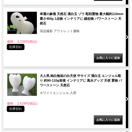
幸運の象徴 天然石 漢白玉 ゾウ 彫刻置物 最大幅約110mm
重さ464g 1点物 インテリアに 縁起物 パワーストーン 天
然石
現品撮影 アウトレット価格
価格： 8,239円(税込)
在庫切れ
大人気 純白無垢の白天使 中サイズ 漢白玉 エンジェル彫
り 約90-110g前後 インテリアに 風水グッズ 天使 置物 パ
ワーストーン 天然石
ホワイトエンジェル 入荷
価格： 2,629円(税込)
在庫切れ