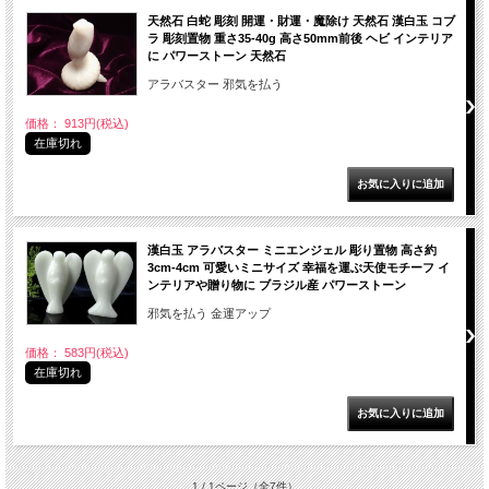
天然石 白蛇 彫刻 開運・財運・魔除け 天然石 漢白玉 コブ
ラ 彫刻置物 重さ35-40g 高さ50mm前後 ヘビ インテリア
に パワーストーン 天然石
アラバスター 邪気を払う
価格： 913円(税込)
在庫切れ
漢白玉 アラバスター ミニエンジェル 彫り置物 高さ約
3cm-4cm 可愛いミニサイズ 幸福を運ぶ天使モチーフ イ
ンテリアや贈り物に ブラジル産 パワーストーン
邪気を払う 金運アップ
価格： 583円(税込)
在庫切れ
1 / 1ページ
（全7件）