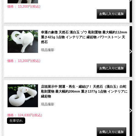
価格： 13,200円(税込)
幸運の象徴 天然石 漢白玉 ゾウ 彫刻置物 最大幅約112mm
重さ421g 1点物 インテリアに 縁起物 パワーストーン 天
然石
現品撮影
価格： 13,200円(税込)
店頭展示中 開運・再生・縁結び！ 天然石（漢白玉）白蛇
彫刻置物 最大幅約206mm 重さ1377g 1点物 インテリアに
縁起物
現品撮影
価格： 124,630円(税込)
在庫切れ