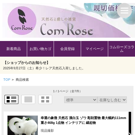
コムローズコラ
新着商品
お買い物カゴ
会員登録
マイページ
ム
【ショップからのお知らせ】
2025年9月27日（土）希少！レア天然石入荷しました。
TOP
>
商品検索
1 / 1ページ
（全7件）
幸運の象徴 天然石 漢白玉 ゾウ 彫刻置物 最大幅約111mm
重さ468g 1点物 インテリアに 縁起物
現品撮影